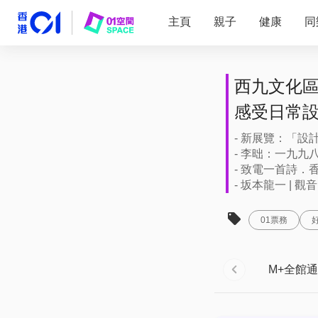
主頁
親子
健康
同
西九文化區
感受日常
- 新展覽：「設
- 李昢：一九九
- 致電一首詩．香
- 坂本龍一 | 
01票務
M+全館通