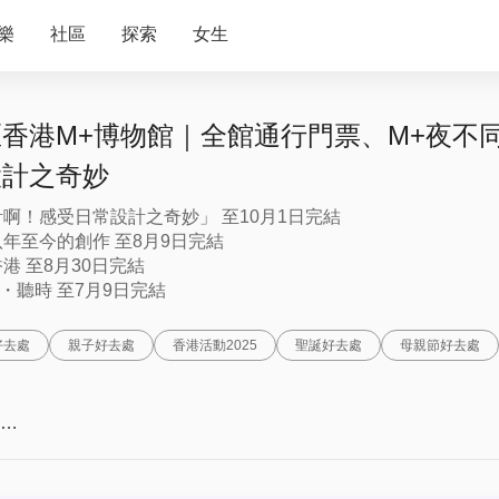
樂
社區
探索
女生
香港M+博物館｜全館通行門票、M+夜不
設計之奇妙
計啊！感受日常設計之奇妙」 至10月1日完結
八年至今的創作 至8月9日完結
港 至8月30日完結
觀音・聽時 至7月9日完結
好去處
親子好去處
香港活動2025
聖誕好去處
母親節好去處
行門票(所有展廳)