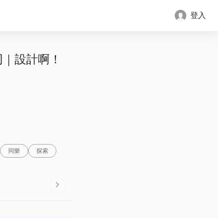
登入
同｜設計啊！
同樂
探索