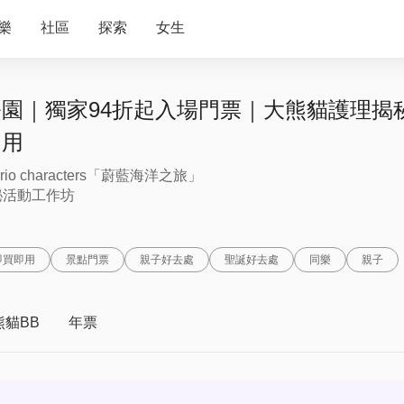
樂
社區
探索
女生
園｜獨家94折起入場門票｜大熊貓護理揭
即用
nrio characters「蔚藍海洋之旅」
秘活動工作坊
即買即用
景點門票
親子好去處
聖誕好去處
同樂
親子
熊貓BB
年票