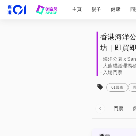
主頁
親子
健康
同
香港海洋公
坊｜即買
· 海洋公園 x Sa
· 大熊貓護理揭
· 入場門票
01票務
門票