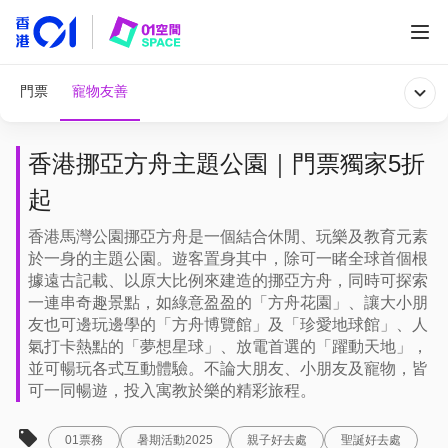
門票
寵物友善
香港挪亞方舟主題公園｜門票獨家5折
起
香港馬灣公園挪亞方舟是一個結合休閒、玩樂及教育元素
於一身的主題公園。遊客置身其中，除可一睹全球首個根
據遠古記載、以原大比例來建造的挪亞方舟，同時可探索
一連串奇趣景點，如綠意盈盈的「方舟花園」、讓大小朋
友也可邊玩邊學的「方舟博覽館」及「珍愛地球館」、人
氣打卡熱點的「夢想星球」、放電首選的「躍動天地」，
並可暢玩各式互動體驗。不論大朋友、小朋友及寵物，皆
可一同暢遊，投入寓教於樂的精彩旅程。
01票務
暑期活動2025
親子好去處
聖誕好去處