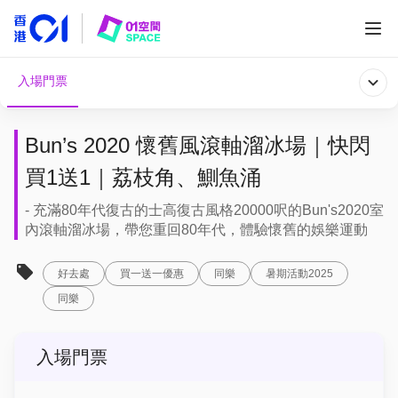
入場門票
Bun’s 2020 懷舊風滾軸溜冰場｜快閃
買1送1｜荔枝角、鰂魚涌
- 充滿80年代復古的士高復古風格20000呎的Bun's2020室
內滾軸溜冰場，帶您重回80年代，體驗懷舊的娛樂運動
好去處
買一送一優惠
同樂
暑期活動2025
同樂
入場門票