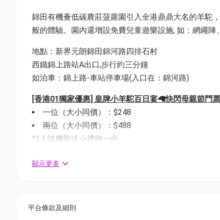
錦田有機薈低碳農莊菠蘿園引入全港鼎鼎大名的羊駝，
般的體驗。園內還增設免費兒童遊樂設施, 如：網繩陣、菠
地點：新界元朗錦田錦河路四排石村
西鐵錦上路站A出口,步行約三分鐘
如泊車：錦上路-車站停車場(入口在：錦河路)
[香港01獨家優惠] 皇牌小羊駝百日宴🦙快閃母親節門票🎫
一位（大小同價）：$248
兩位（大小同價）：$488
*2人隨機附送小禮物一份
銷售日期: 即日起至 31/5/2026
顯示更多
使用日期: 即日起至 31/5/2026
詳細內容:
平台條款及細則
1.暢通無阻一日通行證