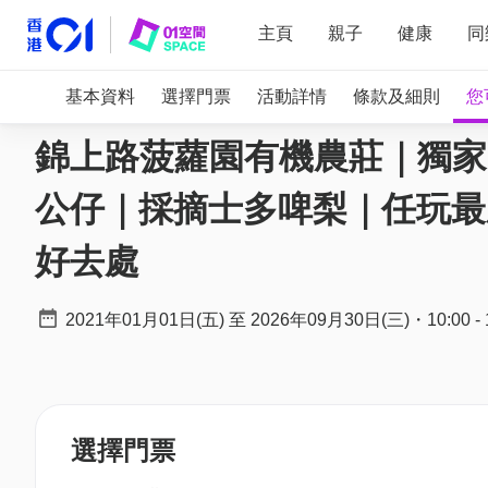
主頁
親子
健康
同
基本資料
選擇門票
活動詳情
條款及細則
您
錦上路菠蘿園有機農莊｜獨家限
公仔｜採摘士多啤梨｜任玩最
好去處
2021年01月01日(五)
至
2026年09月30日(三)
・
10:00
-
選擇門票