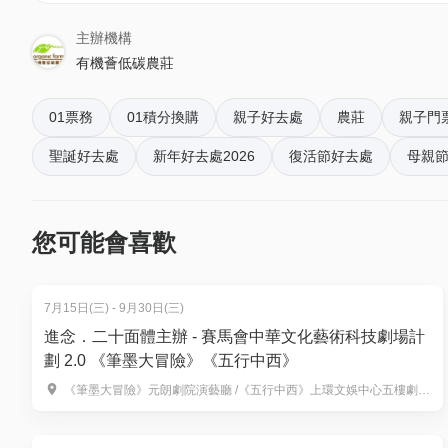
2.親親BB小羊駝
主辦機構
3.皇牌菠蘿雪糕飽🍨
有機薈低碳農莊
4.許願祝福牌🎏
5.抓娃娃/搖搖車代幣二枚💰💰
01票務
01積分換購
親子好去處
農莊
親子門
6.農莊紀念品一份🎁
7.限定DIY士多啤梨🍓/季節植物/手作球🪴工作坊
聖誕好去處
新年好去處2026
復活節好去處
母親
8.派發得意復活節🦙🎈氣球/頭飾🫅（小童週末限定）
9.限定羊駝印水紙（隨機附送）
10.限定母親節花束💐
您可能會喜歡
小朋友👧🏻👦🏼加送🍍
7月15日(三) - 9月30日(三)
11.積木Lego(小童限定)
進念．二十面體主辦 - 賽馬會中華文化藝術科技劇場計
12.DIY雪花輕黏土🎨一份(小童限定)
劃 2.0 《筆墨大冒險》《五行中西》
13.沙畫🌠一份（小童限定）
《筆墨大冒險》元朗劇院演藝廳 /《五行中西》上環文娛中心五樓劇院及六樓展覽廳
14.充氣堡壘🏰全日任玩
15.彩沙池🏖全日任玩