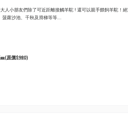
大人小朋友們除了可近距離接觸羊駝 ! 還可以親手餵飼羊駝！
蘿沙池、千秋及滑梯等等.....
(原價$980)