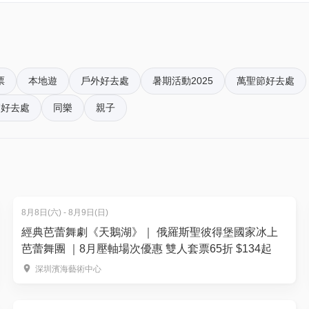
票
本地遊
戶外好去處
暑期活動2025
萬聖節好去處
節好去處
同樂
親子
8月8日(六) - 8月9日(日)
經典芭蕾舞劇《天鵝湖》｜ 俄羅斯聖彼得堡國家冰上
芭蕾舞團 ｜8月壓軸場次優惠 雙人套票65折 $134起
深圳濱海藝術中心