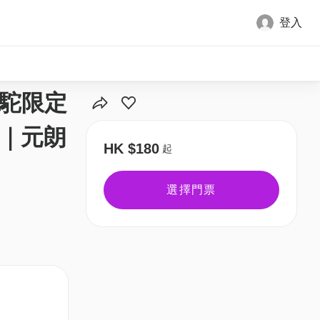
登入
全部圖片
羊駝限定
｜元朗
HK $180
起
選擇門票