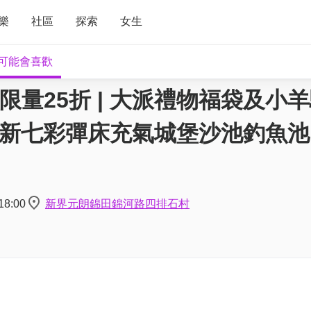
樂
社區
探索
女生
可能會喜歡
量25折 | 大派禮物福袋及小
新七彩彈床充氣城堡沙池釣魚池
18:00
新界元朗錦田錦河路四排石村