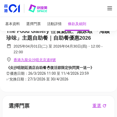
全部圖片
尖沙咀朗廷酒店自助餐優惠 快閃買一送一 |
基本資料
選擇門票
活動詳情
條款及細則
The Food Gallery 任食鮑魚、瀨尿蝦 「海續
珍味」主題自助餐｜自助餐優惠2026
2025年04月01日(二)
至
2026年04月30日(四)
・
12:00
-
22:00
香港九龍尖沙咀北京道8號
《尖沙咀朗廷酒店自助餐🐣復活節限定快閃買一送一》
⏰優惠日期：26/3/2026 11:00 至 11/4/2026 23:59
✅兌換日期：27/3/2026 至 30/4/2026
選擇門票
重選