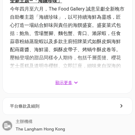
全新主題—「海續珍味」
今年四月至六月，The Food Gallery 誠意呈獻全新晚市
自助餐主題「海續珍味」，以可持續海鮮為靈感，匠
心打造一場結合鮮味與責任的海饌盛宴。盛宴菜式包
括：鮑魚、雪場蟹腳、麵包蟹、青口、瀨尿蝦，任食
蒜蓉粉絲蒸龍蝦以及多款主廚招牌菜式如酥皮焗海鮮
配蒔蘿醬、海鮮湯、焗酥皮帶子、烤蝸牛酥皮卷等。
壓軸登場的甜品同樣令人期待，包括千層蛋撻、櫻花
芝士蛋糕及道明寺櫻餅。立即訂座，細味來自深海的
豐饒滋味，為未來延續每一口鮮甜。。
顯示更多
尖沙咀朗廷酒店自助餐優惠🐣復活節限定快閃買一送
一
平台條款及細則
⏰優惠日期：26/3/2026 11:00 至 11/4/2026 23:59
✅兌換日期：27/3/2026 至 30/4/2026
主辦機構
The Langham Hong Kong
《自助午餐🦀任食長腳蟹｜青口｜烤牛肉》