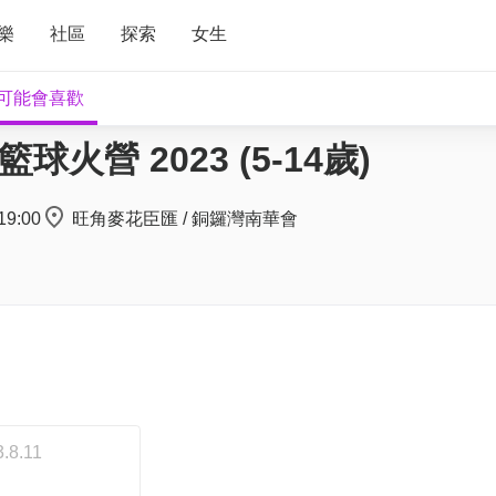
樂
社區
探索
女生
可能會喜歡
p 籃球火營 2023 (5-14歲)
19:00
旺角麥花臣匯 / 銅鑼灣南華會
3.8.11