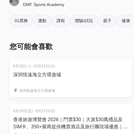
地址：
旺角奶路臣街38號麥花臣匯1B座
GMF Sports Academy
01空間優惠價：
• [早鳥優惠至7月1日] $2,138 (原價: $2,250）
01票務
運動
課程
體驗/試玩
親子
健康
• [正價優惠至7月9日] $2,565 (原價: $2,700）
B) 5 – 7歲: 旺角麥花臣匯優才發展及交流中心 (*已售完
您可能會喜歡
課程日期：
8月7, 8, 9日 ( 8月共 3 堂)
課程時間：
14:00 – 17:00
8月3日(一) - 10月31日(六)
場地：
旺角麥花臣匯優才發展及交流中心
深圳恆遠海立方環遊城
地址：
旺角奶路臣街38號麥花臣匯1B座
01空間優惠價：
深圳恆遠海立方環遊城
• [早鳥優惠至7月1日] $2,138 (原價: $2,250）
• [正價優惠至7月28日] $2,565 (原價: $2,700）
9月25日(五) - 9月27日(日)
C) 5 – 7歲: 旺角麥花臣匯優才發展及交流中心
香港旅遊博覽會 2026｜門票$30｜大派$30萬禮品及
課程日期：
8月9, 10, 11日 (8月共 3 堂)
SIM卡、350+展商提供機票酒店及旅行團現場優惠｜
9.25-27 灣仔會展