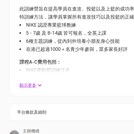
此訓練營旨在提高學員在進攻、投籃以及上籃的成功
特訓練方法，讓學員掌握所有進攻技巧以及投籃的正
NIKE 認證專業籃球教練
5 - 7歲 及 8-14歲 皆可報名，全英上課
6種主題訓練，從內到外培養小朋友身心技能
在港已超過1000＋名青少年參與，眾多家長好評
課程A-C費用包括：
NIKE運動營訓練汗衣
NIKE運動營籃球
顯示更多
NIKE運動營出席証書
A) 5 – 7歲: 旺角麥花臣匯優才發展及交流中心 (*已售完
課程日期：
7月19, 20, 21日 (7月共 3 堂)
平台條款及細則
課程時間：
10:00 – 13:00
場地：
旺角麥花臣匯優才發展及交流中心
主辦機構