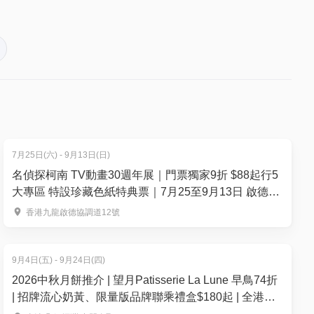
7月25日(六) - 9月13日(日)
名偵探柯南 TV動畫30週年展｜門票獨家9折 $88起行5
大專區 特設珍藏色紙特典票｜7月25至9月13日 啟德雙
子滙
香港九龍啟德協調道12號
9月4日(五) - 9月24日(四)
2026中秋月餅推介 | 望月Patisserie La Lune 早鳥74折
| 招牌流心奶黃、限量版品牌聯乘禮盒$180起 | 全港多
區便利換領