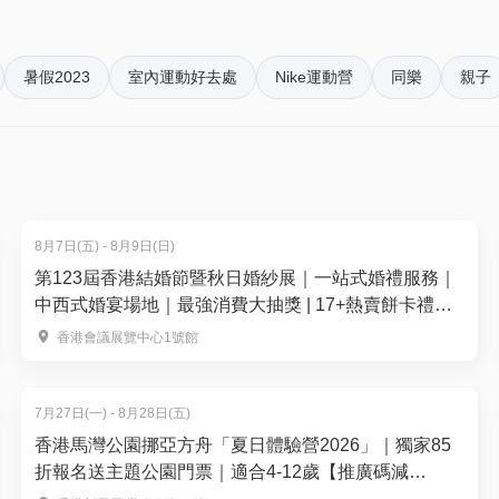
暑假2023
室內運動好去處
Nike運動營
同樂
親子
)
8月7日(五) - 8月9日(日)
第123屆香港結婚節暨秋日婚紗展｜一站式婚禮服務｜
中西式婚宴場地｜最強消費大抽獎 | 17+熱賣餅卡禮券
品牌
香港會議展覽中心1號館
7月27日(一) - 8月28日(五)
香港馬灣公園挪亞方舟「夏日體驗營2026」｜獨家85
折報名送主題公園門票｜適合4-12歲【推廣碼減
$100】