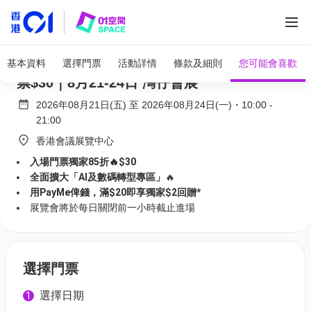
全部圖片
香港電腦通訊節 HKCCF 2026｜獨家85折 門
基本資料
選擇門票
活動詳情
條款及細則
您可能會喜歡
票$30｜8月21-24日 灣仔會展
2026年08月21日(五)
至
2026年08月24日(一)
・
10:00
-
21:00
香港會議展覽中心
入場門票獨家85折🔥$30
全面擴大「AI及數碼轉型專區」
🔥
用PayMe俾錢，滿$20即享獨家$2回贈*
展覽會將於每日關閉前一小時截止進場
選擇門票
選擇日期
1