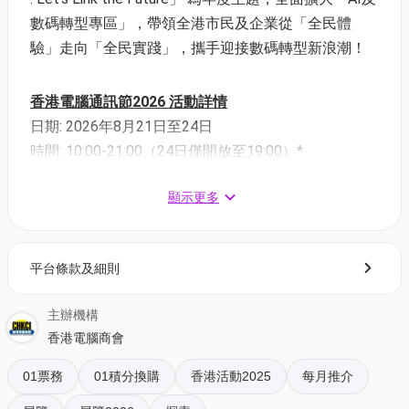
數碼轉型專區」，帶領全港市民及企業從「全民體
驗」走向「全民實踐」，攜手迎接數碼轉型新浪潮！
香港電腦通訊節2026 活動詳情
日期: 2026年8月21日至24日
時間: 10:00-21:00（24日僅開放至19:00）*
地點: 香港會議展覽中心
顯示更多
使用 Payme 購買 香港電腦通訊節2026門票 滿港幣
20元，可享港幣2元即時回贈！
平台條款及細則
推廣由即日起至額滿即止，受條款細則約束 (見下方平
台條款及細則)
主辦機構
*每位用戶最多可使用Payme優惠兩次。
香港電腦商會
門票優惠
01票務
01積分換購
香港活動2025
每月推介
01空間獨家85折購票: $30（原價 $35）