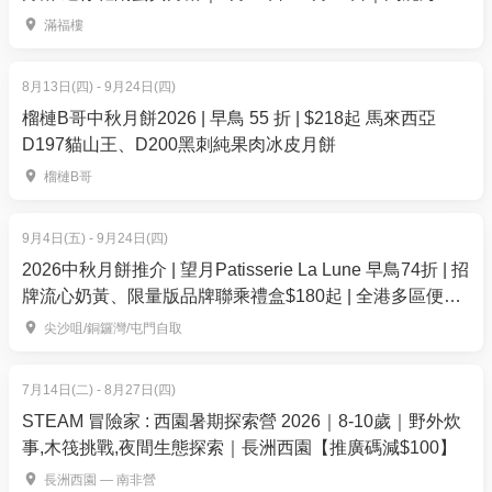
酒店滿福樓
作，將進一步發揮協同效應，推動跨界協作，實踐
滿福樓
「全民AI」，賦能企業及大眾提升競爭力，把握發展
機遇。
8月13日(四) - 9月24日(四)
榴槤B哥中秋月餅2026 | 早鳥 55 折 | $218起 馬來西亞
為打響專區頭炮，雙方將於展會首日（8 月 21 日）假
D197貓山王、D200黑刺純果肉冰皮月餅
香港會議展覽中心，傾力打造全新旗艦級「AI 及數碼
榴槤B哥
轉型論壇」。該論壇將以「AI Empowers the Future:
Driving the Next Wave of Digital Transformation」為
9月4日(五) - 9月24日(四)
主題，匯聚全球頂尖科技領袖，共建「全民 AI」實踐
2026中秋月餅推介 | 望月Patisserie La Lune 早鳥74折 | 招
平台。
牌流心奶黃、限量版品牌聯乘禮盒$180起 | 全港多區便利
換領
尖沙咀/銅鑼灣/屯門自取
2. 香港電腦節2026｜週末限定《科普智能世代》全港
AI體驗同樂日
7月14日(二) - 8月27日(四)
為培育未來創科人才及響應特區政府推行的「全民 AI
STEAM 冒險家 : 西園暑期探索營 2026｜8-10歲｜野外炊
培訓」，大會於週末兩天推出《科普智能世代》全港
事,木筏挑戰,夜間生態探索｜長洲西園【推廣碼減$100】
AI 體驗同樂日，全面引領本地師生與親子家庭踏入數
長洲西園 — 南非營