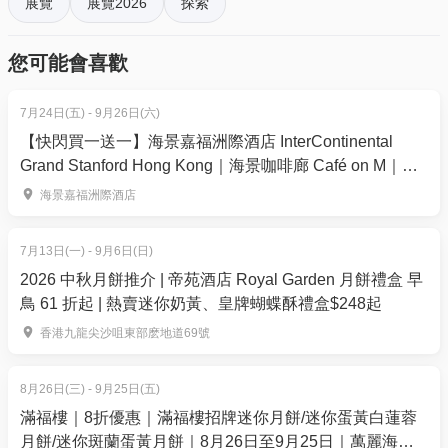
展覽
展覽2026
探索
1米以下小童、65歲以上長者及持合資格「殘疾人士登
記證」人士免費入場
您可能會喜歡
*每日展覽結束前60分鐘停止參觀人士入場及現場購票
7月24日(五) - 9月26日(六)
__________________________________________
【快閃買一送一】海景嘉福洲際酒店 InterContinental
_
Grand Stanford Hong Kong｜海景咖啡廊 Café on M｜
【電腦節2026活動介紹】
「鮮味龍蝦盛宴」自助晚餐
海景嘉福洲際酒店
1. 香港電腦節2026強勢陣容｜「Samsung 呈獻：AI
7月13日(一) - 9月6日(日)
及數碼轉型專區」
2026 中秋月餅推介 | 帝苑酒店 Royal Garden 月餅禮盒 早
大會今年更首度聯同香港生產力促進局作為合辦機
鳥 61 折起 | 熱賣迷你奶黃、皇牌蝴蝶酥禮盒$248起
構，於場內攜手構建最強大的「AI及數碼轉型專
香港九龍尖沙咀東部麽地道69號
區」，全面響應特區政府推行的「全民 AI 培訓」政
策，引領全港市民及企業由「概念體驗」跨越至「實
8月26日(三) - 9月25日(五)
踐落地」。面對AI驅動的行業變革，生產力局致力連
滿福樓｜8折優惠｜滿福樓招牌迷你月餅/迷你蛋黃白蓮蓉
結各界資源，協助企業應對升級轉型的多方挑戰。今
月餅/迷你斑蘭蛋黃月餅｜8月26日至9月25日｜萬麗海景
次「AI with HKPC」走入社群，與香港電腦商會合