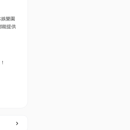
冰娛樂園
k都能提供
假！