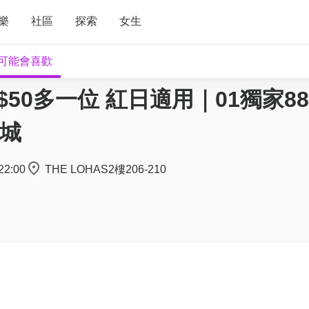
樂
社區
探索
女生
可能會喜歡
｜+$50多一位 紅日適用｜01獨家8
城
22:00
THE LOHAS2樓206-210