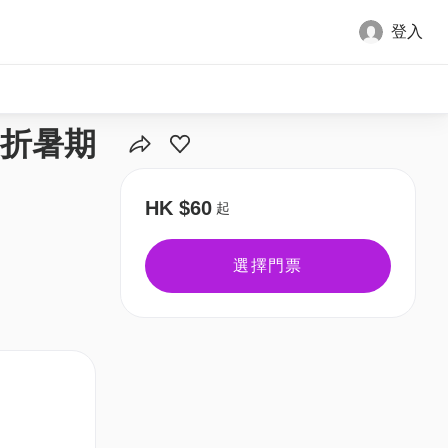
登入
8折暑期
HK $60
起
選擇門票