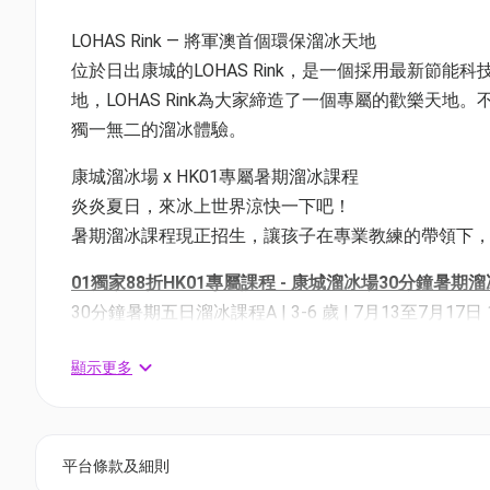
LOHAS Rink — 將軍澳首個環保溜冰天地
位於日出康城的LOHAS Rink，是一個採用最新節
地，LOHAS Rink為大家締造了一個專屬的歡樂天地。
獨一無二的溜冰體驗。
康城溜冰場 x HK01專屬暑期溜冰課程
炎炎夏日，來冰上世界涼快一下吧！
暑期溜冰課程現正招生，讓孩子在專業教練的帶領下
01獨家88折HK01專屬課程 - 康城溜冰場30分鐘暑
30分鐘暑期五日溜冰課程A | 3-6 歲 | 7月13至7月17日 11:
30分鐘暑期五日溜冰課程B | 3-6 歲 | 8月3至8月7日 11:00
顯示更多
30分鐘暑期五日溜冰課程A | 7-13歲 | 7月13至7月17日 11
30分鐘暑期五日溜冰課程B | 7-13 歲 | 8月3至8月7日 11:3
對象：3歲或以上初學者
平台條款及細則
教練比例: 1:4-10