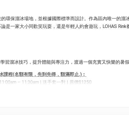
能科技的環保溜冰場地，並根據國際標準而設計。作為區內唯一的溜
不論是一家大小同歡笑玩耍，還是年輕人約會遊玩，LOHAS Rin
，學習溜冰技巧，提升體能與專注力，渡過一個充實又快樂的暑
期溜冰課程(名額有限，先到先得，額滿即止.)︰
00am – 11:30am | 送手套一對 | 原價$1250
am – 11:30am | 送手套一對 | 原價$1250
:30am – 12:00am | 送手套一對 | 原價$1250
0am – 12:00am | 送手套一對 | 原價$1250