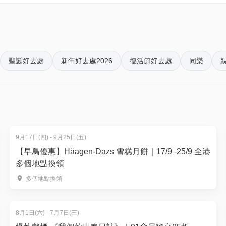
手套護膝頭盔)，如有需要請自行準備)
冰課程，
聖誕好去處
新年好去處2026
復活節好去處
同樂
情請向康城溜冰場查詢)
 2622 8400 / 5400 6942 (WhatsApp).
9月17日(四) - 9月25日(五)
5400 6942向康城溜冰場學校確認課程時間，否則課程將不作安排.
【早鳥優惠】Häagen-Dazs 雪糕月餅｜17/9 -25/9 全港
多個地點換領
多個地點換領
期 | 原價$200
8月1日(六) - 7月7日(三)