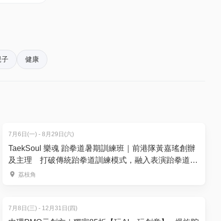
親子
健康
7月6日(一) - 8月29日(六)
TaekSoul 樂魂 跆拳道暑期訓練班｜前港隊黃嘉瑤創辦
及主理 打破傳統跆拳道訓練模式，融入表演跆拳道元
素｜獨家9折 連證書 | 3-12歲 | 荔枝角、灣仔【推廣碼
荔枝角
減$50】
7月8日(三) - 12月31日(四)