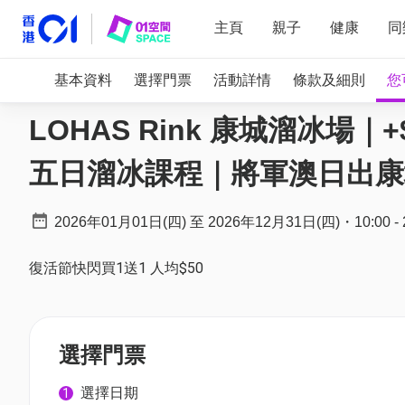
主頁
親子
健康
同
基本資料
選擇門票
活動詳情
條款及細則
您
LOHAS Rink 康城溜冰場
五日溜冰課程｜將軍澳日出康
2026年01月01日(四)
至
2026年12月31日(四)
・
10:00
-
復活節快閃買1送1 人均$50
選擇門票
選擇日期
1