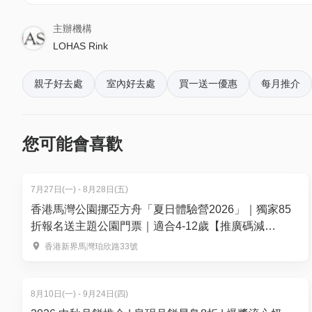
體驗課程包括租用溜冰鞋(不包括其他安全裝備(例如: 
主辦機構
01獨家88折:$1100(原價$1250)
LOHAS Rink
*透過HK01報讀2026年康城溜冰場30分鐘暑期五日溜
親子好去處
室內好去處
買一送一優惠
每月推介
即可獲暑期溜冰課程證書一張
報讀溜冰課程9折優惠券一張(優惠售條款及細則約定詳
手套一對. (必須親身到康城溜冰場出示QR code換領)
您可能會喜歡
報名流程:
1. 於HK01平台上選擇合適課程，完成交易後，請聯絡康城溜冰場學校:
7月27日(一) - 8月28日(五)
2. 必須透過電話: 2622 8400 或 WhatsApp: 
香港馬灣公園挪亞方舟「夏日體驗營2026」｜獨家85
3. 上課當天出示QR code，領取學生證 及 優惠券*.
折報名送主題公園門票｜適合4-12歲【推廣碼減
$100】
【01空間 | 7-8月門票優惠: +$50多1人】
香港新界馬灣珀欣路33號
7-8月門票優惠: +$50多一位 | 適用於星期一至日及公眾假
$145
8月10日(一) - 9月24日(四)
單人門票 | 星期一至日及公眾假期 | 95折