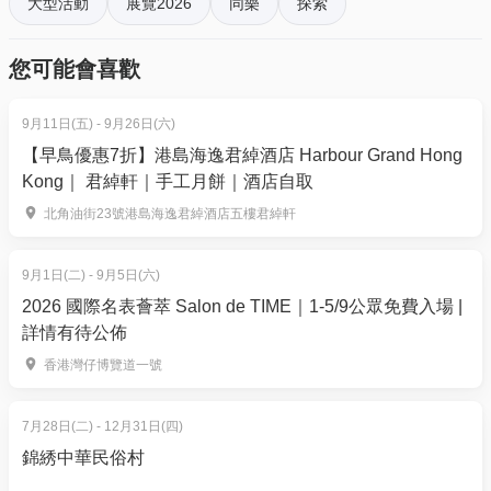
大型活動
展覽2026
同樂
探索
10時至下午7時
公眾開放日：11月8日（星期六）上午10時至下午6
您可能會喜歡
時
地點香港灣仔博覽道一號香港會議展覽中心
9月11日(五) - 9月26日(六)
香港國際美酒展 2025｜公眾開放日 票價詳情：
【早鳥優惠7折】港島海逸君綽酒店 Harbour Grand Hong
Kong｜ 君綽軒｜手工月餅｜酒店自取
01空間限量58折購票
‼️
北角油街23號港島海逸君綽酒店五樓君綽軒
HK$128（原價HK$220）贈送名貴Lucaris水晶酒杯乙
隻（價值HK$110）
，數量有限，送完即止
9月1日(二) - 9月5日(六)
2026 國際名表薈萃 Salon de TIME｜1-5/9公眾免費入場 |
【獨家積分低至半價$64換購】
用手機號碼登記成為
詳情有待公佈
「香港01」會員即送積分當錢使，購票即可用積分當
香港灣仔博覽道一號
錢使！ 半分鐘內完成！
*入場人士必需年滿18歲
7月28日(二) - 12月31日(四)
錦綉中華民俗村