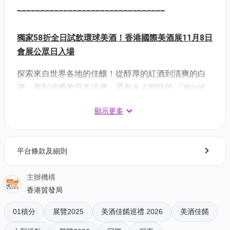
________________________________
獨家58折全日試飲環球美酒！香港國際美酒展11月8日
會展公眾日入場
探索來自世界各地的佳釀！從醇厚的紅酒到清爽的白
酒，再到清雅的日本清酒，還有令人期待的 「World
Of Spirits」展區，展出中國白酒、威士忌、琴酒、龍
顯示更多
舌蘭與更多精品烈酒！大會更設有 「品鑑師精選」 活
動，邀請知名品鑑師親自推薦各類美酒清單。現場設
有多場試酒會、研究會、並提供精選小食搭配並提供
平台條款及細則
精選小食搭配美酒，讓你暢遊酒香世界！環遊酒香世
界 盡在 #香港國際美酒展
主辦機構
香港貿發局
香港貿發局 香港國際美酒展 2025｜活動詳情：
01積分
展覽2025
美酒佳餚巡禮 2026
美酒佳餚
只開放予業內買家：11月6至7日 (星期四-五) 上午