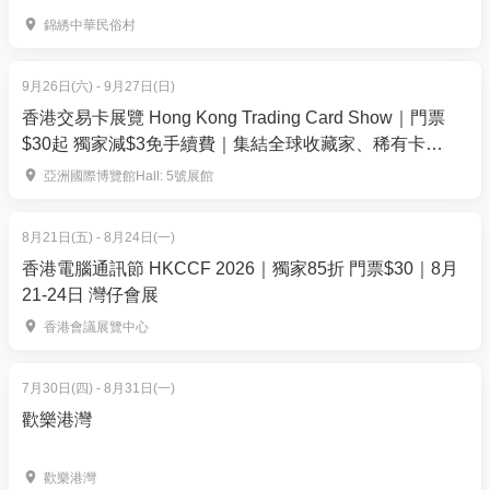
香港國際美酒展 2025｜01獨家試飲導賞團
錦綉中華民俗村
踏入每瓶都藏著故事的美酒世界，「01空間」誠心邀
請您率先探索香港國際美酒節的精彩序幕，參加一場
9月26日(六) - 9月27日(日)
獨特的葡萄酒與烈酒之導賞團。只要簡單回答問題，
香港交易卡展覽 Hong Kong Trading Card Show｜門票
即有機會在公眾日開放前入場體驗，共20個名額。
$30起 獨家減$3免手續費｜集結全球收藏家、稀有卡
登記
150+攤位— 運動卡、寶可夢、集換式卡牌遊戲、航海王等
亞洲國際博覽館Hall: 5號展館
｜9月26-27日 亞洲國際博覽館Hall 5
活動時間：11月6日 5:15-7pm
8月21日(五) - 8月24日(一)
香港電腦通訊節 HKCCF 2026｜獨家85折 門票$30｜8月
21-24日 灣仔會展
香港會議展覽中心
7月30日(四) - 8月31日(一)
歡樂港灣
歡樂港灣