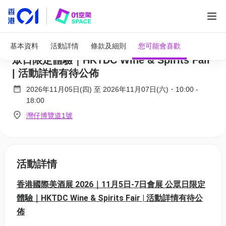
全部圖片
香港國際美酒展 2026｜11月5日-7日會展 公
基本資料
活動詳情
條款及細則
您可能會喜歡
眾日限定體驗｜HKTDC Wine & Spirits Fair
| 活動詳情有待公佈
2026年11月05日(四)
至
2026年11月07日(六)
・
10:00
-
18:00
灣仔博覽道1號
活動詳情
香港國際美酒展 2026｜11月5日-7日會展 公眾日限定
體驗｜HKTDC Wine & Spirits Fair | 活動詳情有待公
佈