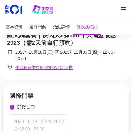
限時買三送一 | 偉嫂米線 | 大閘蟹+龍蝦+文昌
基本資料
選擇門票
活動詳情
條款及細則
雞火鍋套餐｜快閃人均$198! | 大閘蟹優惠
2023（需2天前自行預約）
2023年10月18日(三)
至
2023年11月30日(四)
・
12:00
-
23:00
牛頭角偉業街93號93WYS 15樓
選擇門票
選擇日期
1
2023.10.18 - 2024.11.30
12:00 - 23:00