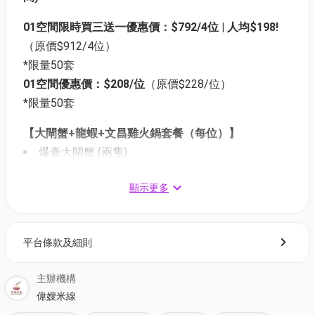
01空間限時買三送一優惠價：$792/4位 | 人均$198!
（原價$912/4位）
*限量50套
01空間優惠價：$208/位
（原價$228/位）
*限量50套
【大閘蟹+龍蝦+文昌雞火鍋套餐（每位）】
爆膏大閘蟹 (兩隻)
生猛鮮肥龍蝦 (半隻)
顯示更多
文昌走地雞 (1/4隻)
澳洲靚和牛 (一盒)
西班牙黑毛豬 (一盒)
平台條款及細則
手打牛肉球 (一粒)
有機雙寶蔬 (一份)
主辦機構
稻庭滑烏冬 (一份)
偉嫂米線
黑糖桂花冰粉 (一份)