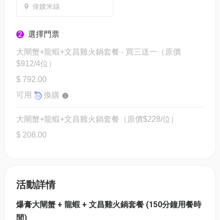
偉嫂米線
選擇門票
2
大閘蟹+龍蝦+文昌雞火鍋套餐 - 買三送一（原價
$912/4位）
$ 792.00
可用
換購
大閘蟹+龍蝦+文昌雞火鍋套餐（原價$228/位）
$ 208.00
活動詳情
爆膏大閘蟹 + 龍蝦 + 文昌雞火鍋套餐 (150分鐘用餐時
間)