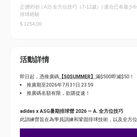
正價95折 | A2) 全方位技巧（7-12歲）| 適合已有最少
排球經驗
$ 1254.00
活動詳情
即日起，憑推廣碼
【50SUMMER】
滿$500即減$50！
推廣期至2026年7月31日 23:59
推廣碼名額有限，欲購從速！
adidas x ASG暑期排球營 2026 — A. 全方位技巧
此訓練營旨在為學員訓練和鞏固排球技術，以及全方