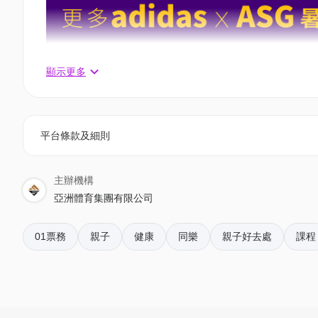
顯示更多
平台條款及細則
A1. 全方位技巧（6-11歲）7月15-17日 10:00-12:00
適合任何初學學員
此訓練營旨在為學員訓練和鞏固排球技術，以及全
主辦機構
教練 - 王佳曦 (Coach Kai Hei)
亞洲體育集團有限公司
早鳥69折 至7月1日 - $912 | 原價$1,320
原價95折 至7月8日 - $1,254 | 原價$1,320
01票務
親子
健康
同樂
親子好去處
課程
A2. 全方位技巧（7-12歲）7月15-17日 10:00-12:00
適合已有最少6個月排球經驗 - 中階程度
此訓練營旨在為學員訓練和鞏固排球技術，以及全