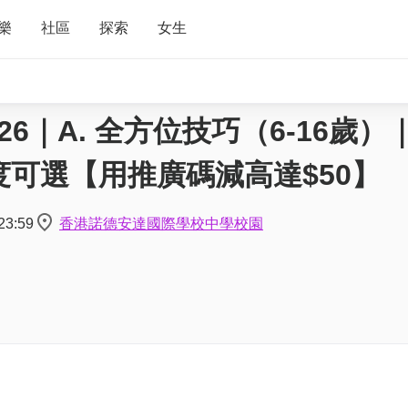
樂
社區
探索
女生
2026｜A. 全方位技巧（6-16歲
度可選【用推廣碼減高達$50】
23:59
⾹港諾德安達國際學校中學校園