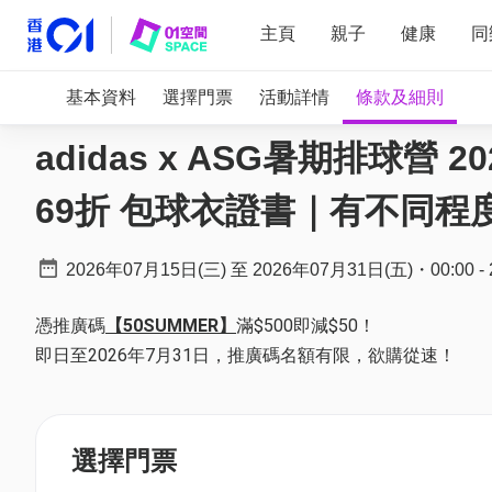
主頁
親子
健康
同
基本資料
選擇門票
活動詳情
條款及細則
adidas x ASG暑期排球營 
69折 包球衣證書｜有不同程
2026年07月15日(三)
至
2026年07月31日(五)
・
00:00
-
憑推廣碼
【50SUMMER】
滿$500即減$50！
即日至2026年7月31日，推廣碼名額有限，欲購從速！
選擇門票