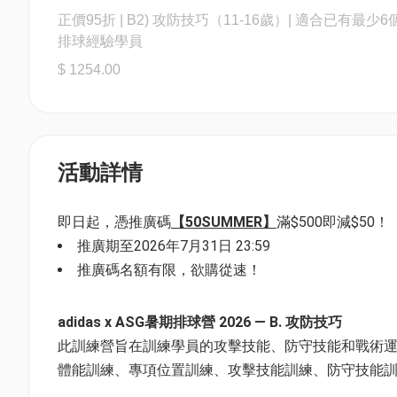
正價95折 | B2) 攻防技巧（11-16歲）| 適合已有最少6
排球經驗學員
$ 1254.00
活動詳情
即日起，憑推廣碼
【50SUMMER】
滿$500即減$50！
推廣期至2026年7月31日 23:59
推廣碼名額有限，欲購從速！
adidas x ASG暑期排球營 2026 — B. 攻防技巧
此訓練營旨在訓練學員的攻擊技能、防守技能和戰術
體能訓練、專項位置訓練、攻擊技能訓練、防守技能