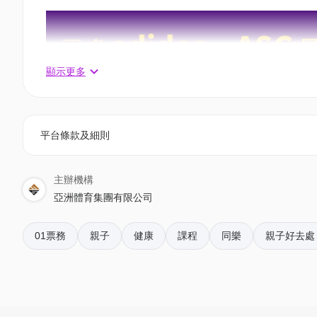
顯示更多
平台條款及細則
B1. 攻防技巧（11-16歲）7月15-17日 12:00-14:00
主辦機構
亞洲體育集團有限公司
適合任何初學學員
此訓練營旨在訓練學員的攻擊技能、防守技能和戰
01票務
親子
健康
課程
同樂
親子好去處
教練 - 王佳曦 (Coach Kai Hei)
早鳥69折 至7月1日 - $912 | 原價$1,320
原價95折 至7月8日 - $1,254 | 原價$1,320