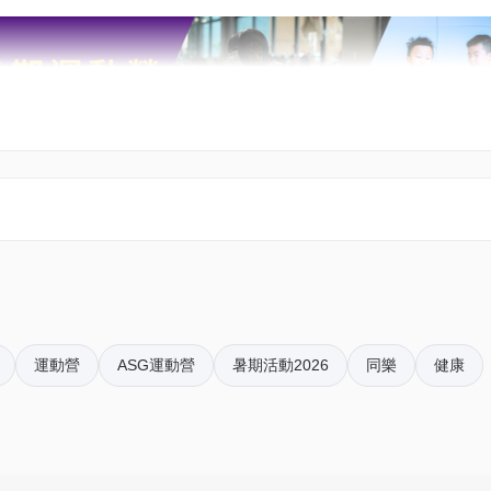
術運用，以增強整個球隊的攻防能力。
運動營
ASG運動營
暑期活動2026
同樂
健康