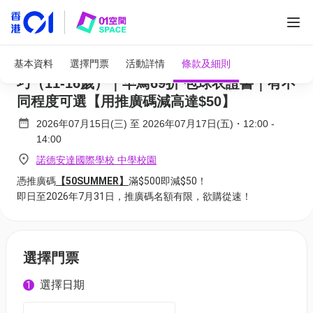
adidas x ASG暑期排球營 2026｜B. 攻防技
基本資料
選擇門票
活動詳情
條款及細則
巧（11-16歲）｜早鳥69折 包球衣證書｜有不
同程度可選【用推廣碼減高達$50】
2026年07月15日(三)
至
2026年07月17日(五)
・
12:00
-
14:00
諾德安達國際學校 中學校園
憑推廣碼
【50SUMMER】
滿$500即減$50！
即日至2026年7月31日，推廣碼名額有限，欲購從速！
選擇門票
選擇日期
1