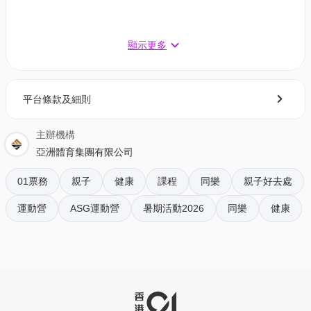
顯示更多
平台條款及細則
B1. 攻防技巧（11-16歲）7月15-17日 12:00-14:00
適合任何初學學員
主辦機構
此訓練營旨在訓練學員的攻擊技能、防守技能和戰
亞洲體育集團有限公司
術運用，以增強整個球隊的攻防能力。
01票務
親子
健康
課程
同樂
親子好去處
教練 - 王佳曦 (Coach Kai Hei)
早鳥69折 至7月1日 - $912 | 原價$1,320
運動營
ASG運動營
暑期活動2026
同樂
健康
原價95折 至7月8日 - $1,254 | 原價$1,320
B2. 攻防技巧（11-16歲）7月15-17日 12:00-14:00
適合已有最少6個月排球經驗學員
此訓練營旨在訓練學員的攻擊技能、防守技能和戰