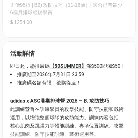
正價95折 | B2) 攻防技巧（11-16歲）| 適合已有最少
6個月排球經驗學員
$ 1254.00
活動詳情
即日起，憑推廣碼
【50SUMMER】
滿$500即減$50！
推廣期至2026年7月31日 23:59
推廣碼名額有限，欲購從速！
adidas x ASG暑期排球營 2026 — B. 攻防技巧
此訓練營旨在訓練學員的攻擊技能、防守技能和戰術
運用，以增強整個球隊的攻防能力。訓練內容包括：
核心肌肉及跳躍力等體能訓練、專項位置訓練、攻擊
技能訓練、防守技能訓練、戰術運用等。