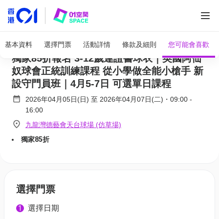
全部圖片
阿仙奴(香港)足球學校 2026復活節訓練營｜
基本資料
選擇門票
活動詳情
條款及細則
您可能會喜歡
獨家85折報名 3-12歲連證書球衣｜英國阿仙
奴球會正統訓練課程 從小學做全能小槍手 新
設守門員班｜4月5-7日 可選單日課程
2026年04月05日(日)
至
2026年04月07日(二)
・
09:00
-
16:00
九龍灣德藝會天台球場 (仿草場)
獨家85折
選擇門票
選擇日期
1