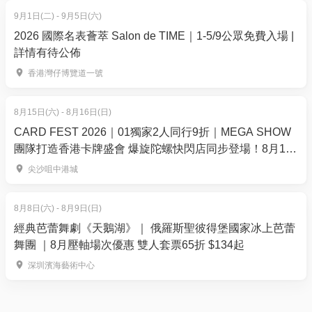
．AFDHK紀念品
9月1日(二) - 9月5日(六)
．復活節日營MVP頒獎
2026 國際名表薈萃 Salon de TIME｜1-5/9公眾免費入場 |
．AFDHK復活節訓練營之完成證書
詳情有待公佈
香港灣仔博覽道一號
條款及細則：
．參加者須購買本校校服(報讀單日課程除外)
8月15日(六) - 8月16日(日)
．參加者須穿著本校校服上課(報讀單日課程除外)
CARD FEST 2026｜01獨家2人同行9折｜MEGA SHOW
．參加者須自備足球鞋
團隊打造香港卡牌盛會 爆旋陀螺快閃店同步登場！8月15-
．因屬一次性活動，如有任何事假或病假，均不設補
16日登陸尖沙咀中港城
尖沙咀中港城
堂及退款
．如報名後該組別未能開辦，費用將全數退回
8月8日(六) - 8月9日(日)
．參加者完成暑期班可獲電子證書
經典芭蕾舞劇《天鵝湖》｜ 俄羅斯聖彼得堡國家冰上芭蕾
舞團 ｜8月壓軸場次優惠 雙人套票65折 $134起
惡劣天氣安排：
深圳濱海藝術中心
．如當天天氣情況轉差，本校會視乎球場情況，於1.5
小時前通知決定或取消
．如開課前2小時前懸掛8號風球或紅色暴雨警告，課