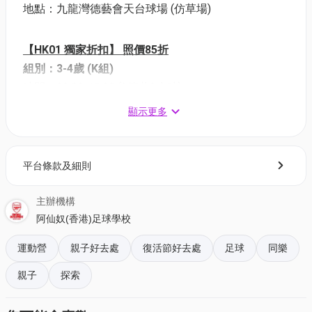
地點：九龍灣德藝會天台球場 (仿草場)
【HK01 獨家折扣】 照價85折
組別：3-4歲 (K組)
時間：09:00-10:00 (3節共3小時)
收費：三日課程：$714(原價$840/位)
顯示更多
兩日課程：$476(原價$560/位)
單日課程：$238(原價$280/位)
平台條款及細則
組別：5-6歲 (A組)，7-8歲 (B組)，9-12歲 (CD組)
主辦機構
時間：09:00-11:00及14:00-16:00 (6節共12小時)
阿仙奴(香港)足球學校
收費：三日課程：$2040(原價$2,400/位)
兩日課程：$1445(原價$1,700/位)
運動營
親子好去處
復活節好去處
足球
同樂
單日課程：$765(原價$900/位)
親子
探索
組別：守門員 (6-14歲)
時間：10:00-11:00及14:00-16:00 (6節共9小時)