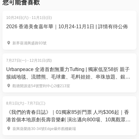
您可能會喜歡
收費：三日課程：$1,870(原價$2,200/位)
兩日課程：$1275(原價$1,500/位)
10月24日(六) - 11月1日(日)
單日課程：$595(原價$700/位)
2026 香港美食嘉年華｜10月24-11月1日 | 詳情有待公佈
訓練班主題
新界葵涌興盛路93號
1️⃣ 增強盤扭技巧，化身馬度亞基 ( 𝗡𝗼𝗻𝗶 𝗠𝗮𝗱𝘂𝗲𝗸𝗲 )
輕鬆擺脫對手
7月27日(一) - 12月31日(四)
2️⃣ 提升傳球準成度，學習迪勤懷斯 ( 𝗗𝗲𝗰𝗹𝗮𝗻 𝗥𝗶𝗰𝗲 )
Urbanpeace 全港首創無重力Tufting | 獨家低至58折 親子
成為中場大腦
簇絨地毯、流體熊、毛球畫、毛料娃娃、串珠放題、銀戒
3️⃣ 改善射門把握力，成為約基利斯 ( 𝗩𝗶𝗸𝘁𝗼𝗿
指製作 | 觀塘
觀塘開源道54號豐利中心2樓213室
𝗚𝘆𝗼𝗸𝗲𝗿𝗲𝘀 ) 射破對手大門
🧤 左飛右撲，尤如拉也 ( 𝗗𝗮𝘃𝗶𝗱 𝗥𝗮𝘆𝗮 ) 堅守最後防
8月1日(六) - 7月7日(三)
線
《我們的青春日誌》｜01獨家85折門票 人均$306起｜香
港首個本地原創長壽音樂劇 演出邁向800場、10萬觀眾入
場｜爆炸戲棚劇場
訓練營包括
葵興葵榮路30-34號Edge爆炸戲棚劇場
．AFDHK校服 (單日課程需另外付費購買)