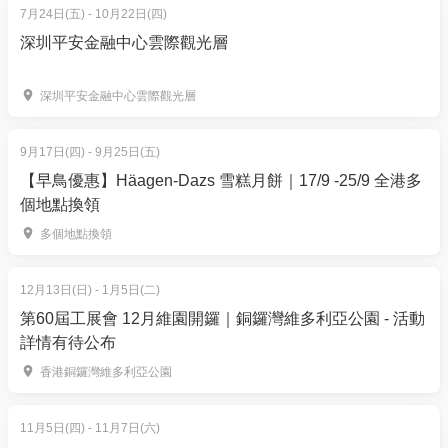
7月24日(五) - 10月22日(四)
Snow White - Someday My Prince will Come - 白雪公
深圳平安金融中心雲際觀光層
主
Coco - Remember Me - 玩轉極樂園
Aladdin - A Whole New World - 阿拉丁
深圳平安金融中心雲際觀光層
9月17日(四) - 9月25日(五)
【入場須知及注意事項】
【早鳥優惠】Häagen-Dazs 雪糕月餅｜17/9 -25/9 全港多
為了確保所有觀眾的觀賞體驗，請留意以下規定：
個地點換領
準時到達： 音樂會將於開場前 40 分鐘開放進場。
多個地點換領
嚴禁遲到： 為了維持演出氣氛，表演前 10 分鐘將關閉
入口。一旦入口關閉，嚴禁任何人士進場，亦不設遲
12月13日(日) - 1月5日(二)
到入場安排。補償安排： 遲到而未能進場的觀眾，可
第60屆工展會 12月維園開鑼｜銅鑼灣維多利亞公園 - 活動
獲安排改期至其他場次，惟根據公司政策，一律不設
詳情有待公布
退款。
香港銅鑼灣維多利亞公園
座位安排： 現場位置按先到先得形式分配。
保持寧靜： 演出期間請保持安靜，以維持最理想的音
11月5日(四) - 11月7日(六)
樂會氛圍。