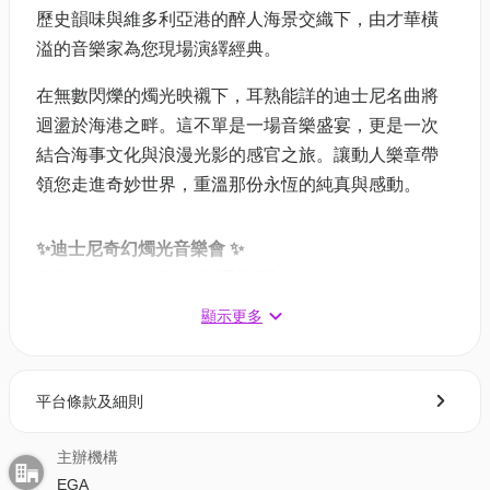
歷史韻味與維多利亞港的醉人海景交織下，由才華橫
溢的音樂家為您現場演繹經典。
在無數閃爍的燭光映襯下，耳熟能詳的迪士尼名曲將
迴盪於海港之畔。這不單是一場音樂盛宴，更是一次
結合海事文化與浪漫光影的感官之旅。讓動人樂章帶
領您走進奇妙世界，重溫那份永恆的純真與感動。
✨迪士尼奇幻燭光音樂會 ✨
日期：2026年6月12日 (星期五)
時間：18:30, 20:30（每節時長60分鐘）
顯示更多
地點：海事博物館
票類
平台條款及細則
01獨家二人同行9折：$684 (原價$760)｜人均$342
主辦機構
單人門票（大小同價）: $380
EGA