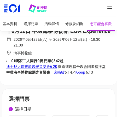
全部圖片
迪士尼奇幻燭光音樂會｜01獨家二人同行9折
基本資料
選擇門票
活動詳情
條款及細則
您可能會喜歡
｜6月12日 中環海事博物館 EGA Experience
2026年05月23日(六)
至
2026年06月12日(五)
・
18:30
-
21:30
海事博物館
01獨家二人同行9折 門票$342起
迪士尼／廣東歌燭光音樂會6.20
循道衞理聯合教會國際禮拜堂
中環海事博物館燭光音樂會
：
宮崎駿
6.14／
K-pop
6.13
選擇門票
選擇日期
1