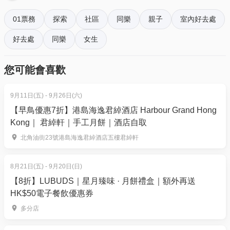
Playlist: (Playlist order and songs are subject to
01票務
探索
社區
同樂
親子
室內好去處
final confirmation.)
好去處
同樂
女生
Pinocchio - When You Wish Upon a Star - 木偶奇遇記
The Lion King - Can You Feel the Love Tonight - 獅子
您可能會喜歡
王
Tangled - I See the Light - 魔髮奇緣
9月11日(五) - 9月26日(六)
Cinderella - A Dream is a Wish Your Heart Makes - 灰姑
【早鳥優惠7折】港島海逸君綽酒店 Harbour Grand Hong
娘
Kong｜ 君綽軒｜手工月餅｜酒店自取
The Sleeping Beauty - Sleeping Beauty Waltz - 睡公
北角油街23號港島海逸君綽酒店五樓君綽軒
主
Mulan - Reflection - 花木蘭
8月21日(五) - 9月20日(日)
Pocahontas - Colors of the Wind - 風中奇緣
【8折】LUBUDS｜星月臻味 · 月餅禮盒｜額外再送
Frozen - Let it Go - 魔雪奇緣
HK$50電子餐飲優惠券
The Little Mermaid - Part of Your World - 小魚仙
多分店
Beauty and the Beast - Beauty and the Beast - 美女與
野獸