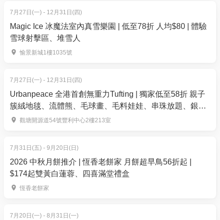
條碼必須清晰及完整），於香港迪士尼樂園正門入口
7月27日(一) - 12月31日(四)
閘機出示。
Magic Ice 冰魔法室內真雪樂園 | 低至78折 人均$80 | 體驗
雪球射擊區、堆雪人
注意事項：
所有賓客須在到訪前進行入園預約。香港迪士尼樂
愉景新城1樓1035號
園會繼續透過預約系統，具目的性地管理入場人次，
讓我們可以實時彈性調整營運，提升賓客體驗。
7月27日(一) - 12月31日(四)
1日門票（第1級別）可在門票有效期內任何第1級別
Urbanpeace 全港首創無重力Tufting | 獨家低至58折 親子
簇絨地毯、流體熊、毛球畫、毛料娃娃、串珠放題、銀戒
日子使用。
指製作 | 觀塘
樂園的入園預約系統可以區別一日門票的類型。 賓
觀塘開源道54號豐利中心2樓213室
客如持有「第1級別」門票，將只可預約能到訪樂園的
「第1級別」日子。
7月31日(五) - 9月20日(日)
賓客持有未使用及未過期的「第1級別」門票，可在
2026 中秋月餅推介 | 恆香老餅家 月餅超早鳥56折起 |
樂園正門售票處支付差價升級為「第2級別」門票。
$174起雙黃白蓮蓉、四喜滿堂禮盒
1日門票（第2級別）可在門票有效期內任何樂園開
恆香老餅家
放日子使用。
賓客持有「第2級別」門票，但選擇在「第1級別」
7月20日(一) - 8月31日(一)