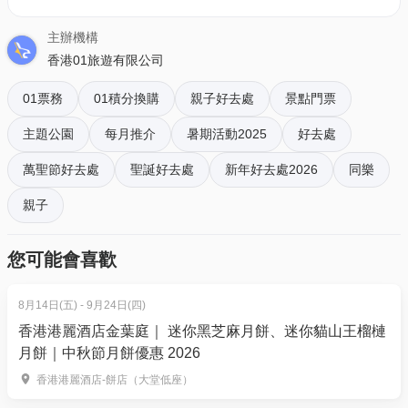
成人（12 - 59歲） - $724（原價：$759）
兒童（3 - 11 歲）／長者（60 歲以上（含）） -
主辦機構
$543（原價：$569）
香港01旅遊有限公司
01票務
1日門票（第3級別）
01積分換購
親子好去處
景點門票
成人（12 - 59歲） - $821（原價：$849）
主題公園
每月推介
暑期活動2025
好去處
兒童（3 - 11 歲）／長者（60 歲以上（含）） -
萬聖節好去處
聖誕好去處
新年好去處2026
同樂
$620（原價：$639）
親子
1日門票（第4級別）
成人（12 - 59歲） - $916（原價：$939）
您可能會喜歡
兒童（3 - 11 歲）／長者（60 歲以上（含））-
$689（原價：$705）
8月14日(五) - 9月24日(四)
香港港麗酒店金葉庭｜ 迷你黑芝麻月餅、迷你貓山王榴槤
月餅｜中秋節月餅優惠 2026
入場方式：
香港港麗酒店-餅店（大堂低座）
手機顯示或列印確認電郵附上之電子憑證（QR code及