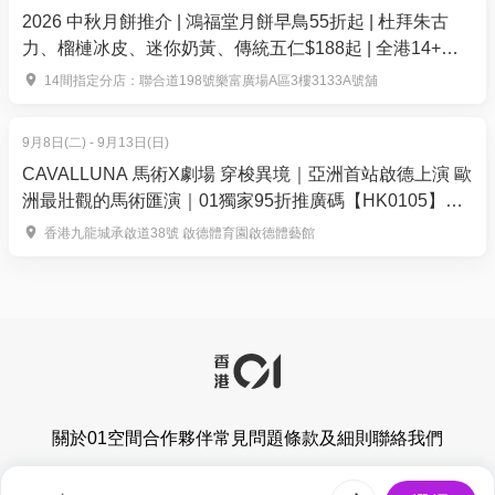
到訪樂園將不獲任何補償或退款。
2026 中秋月餅推介 | 鴻福堂月餅早鳥55折起 | 杜拜朱古
入園當天，如有任何問題請與香港迪士尼樂園服務
力、榴槤冰皮、迷你奶黃、傳統五仁$188起 | 全港14+分
窗口尋求協助。
店換領
14間指定分店：聯合道198號樂富廣場A區3樓3133A號舖
夜間城堡匯演於指定日子上演，如有任何變動，恕
不另行通知。請瀏覽香港迪士尼樂園度假區的官方網
9月8日(二) - 9月13日(日)
頁及手機應用程式以查閱最新資訊。
CAVALLUNA 馬術X劇場 穿梭異境｜亞洲首站啟德上演 歐
洲最壯觀的馬術匯演｜01獨家95折推廣碼【HK0105】門
票$376起｜9月8 至 13日 啟德體藝館
香港九龍城承啟道38號 啟德體育園啟德體藝館
【**低至半價換購】 - 優惠適用指定活動門票，以01積
分抵扣方式付款。以上優惠價錢均以扣減最多「01積
分」後計算所得，以版面顯示計算為準。有關「01積
分」的使用條款及細則，請詳
關於01空間
合作夥伴
常見問題
條款及細則
聯絡我們
閱
https://www.hk01.com/terms
之相關部分