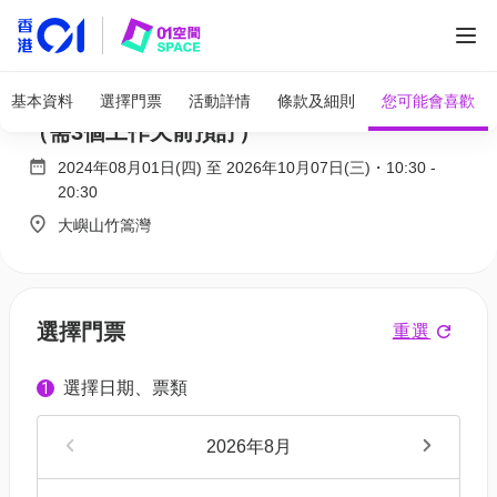
香港迪士尼樂園門票｜獨家低至半價換購門票
基本資料
選擇門票
活動詳情
條款及細則
您可能會喜歡
（需3個工作天前預訂）
2024年08月01日(四)
至
2026年10月07日(三)
・
10:30
-
20:30
大嶼山竹篙灣
選擇門票
重選
選擇日期、票類
1
2026年8月