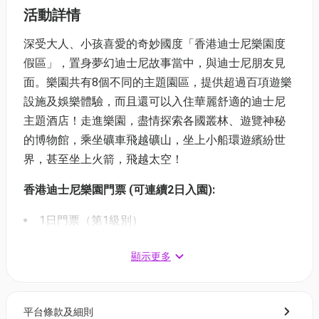
活動詳情
深受大人、小孩喜愛的奇妙國度「香港迪士尼樂園度
假區」，置身夢幻迪士尼故事當中，與迪士尼朋友見
面。樂園共有8個不同的主題園區，提供超過百項遊樂
設施及娛樂體驗，而且還可以入住華麗舒適的迪士尼
主題酒店！走進樂園，盡情探索各國叢林、遊覽神秘
的博物館，乘坐礦車飛越礦山，坐上小船環遊繽紛世
界，甚至坐上火箭，飛越太空！
香港迪士尼樂園門票 (可連續2日入園):
1日門票（第1級別）
成人（12 - 59歲） - $639（原價：$669）
顯示更多
兒童（3 - 11 歲）／長者（60 歲以上（含）） -
$470（原價：$499）
1日門票（第2級別）
平台條款及細則