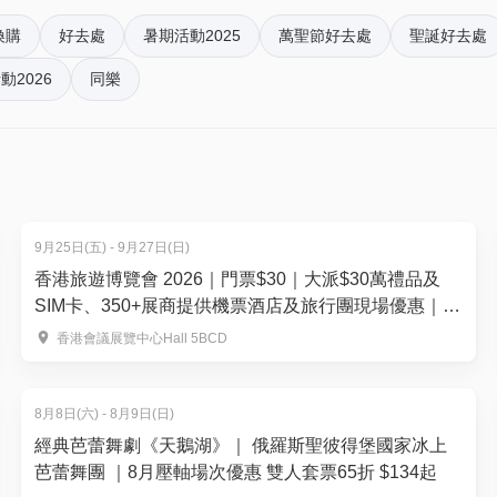
換購
好去處
暑期活動2025
萬聖節好去處
聖誕好去處
動2026
同樂
親子/ 成人一位)
色（需要預先跟Papabubble聯繫）
9月25日(五) - 9月27日(日)
13.00 - 14.00 pm; 14.00 -15.00 pm; 15.00 - 16.00 pm; 16.00 
香港旅遊博覽會 2026｜門票$30｜大派$30萬禮品及
SIM卡、350+展商提供機票酒店及旅行團現場優惠｜
nfo@papabubble.com.hk
9.25-27 灣仔會展
香港會議展覽中心Hall 5BCD
8月8日(六) - 8月9日(日)
經典芭蕾舞劇《天鵝湖》｜ 俄羅斯聖彼得堡國家冰上
芭蕾舞團 ｜8月壓軸場次優惠 雙人套票65折 $134起