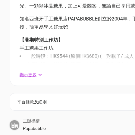
光。一顆顆冰晶糖果，加上可愛圖案，無論自己享用
知名西班牙手工糖果店PAPABUBBLE創立於2004年
授，簡單易學又好玩🥰
【暑期特別工作坊】
手工糖果工作坊:
一般時段：
HK$544
(原價HK$680) (一對親子/ 成人
半價時段：
HK$340
(原價HK$680) (一對親子/ 成人
棒棒糖工作坊:
顯示更多
一般時段：
HK$544
(原價HK$680) (一對親子/ 成
半價時段：
HK$340
(原價HK$680) (一對親子/ 成人
課程內容：
平台條款及細則
-
手工糖果工作坊：彩虹笑臉、彩虹愛心圖案系列或夏日
-棒棒糖工作坊：教授製作1支經典大size 13-15cm 
主辦機構
*半價時段 - 星期一至日: 10.30 - 11.30 am; 11.30 - 12.30p
Papabubble
*一般時段 - 星期一至日: 13.00 - 14.00 pm; 14.00 -15.00 pm;