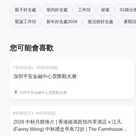
親子好去處
室內好去處
工作坊
探索
01積分
--
聖誕工作坊
新年好去處2026
復活節好去處
暑期活
高級手工糖果工作坊
01空間特別優惠價8折: HK$624
(原價HK$780) (一對
- 教授製作字母系列糖果，每人可選一個字母，歡迎自訂顏
您可能會喜歡
- 教授製作小狗/小貓圖案糖果
（字母系列、小狗/小貓圖案系列2選1）
7月24日(五) - 10月22日(四)
*所有時段 - 星期一至日: 10.30 -11.30 am; 11.30 - 12.30 pm; 
深圳平安金融中心雲際觀光層
pm; 15.00 - 18.00 pm; 18.00 - 19.00 pm;
*所有工作坊必需預約。預約請whatsapp 63118286或電郵至i
深圳平安金融中心雲際觀光層
8月26日(三) - 9月25日(五)
2026 中秋月餅推介 | 香港維港凱悅尚萃酒店 x 汪凡
(Fanny Wong) 中秋禮盒早鳥72折 | The Farmhouse