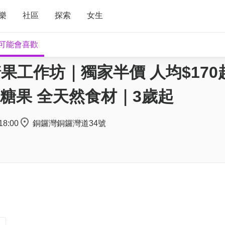
樂
社區
探索
女生
可能會喜歡
糖果工作坊｜獨家半價 人均$170
糖果 全天然食材｜3歲起
18:00
銅鑼灣銅鑼灣道34號