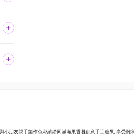
讓家長與小朋友親手製作色彩繽紛同滿滿果香嘅創意手工糖果, 享受難