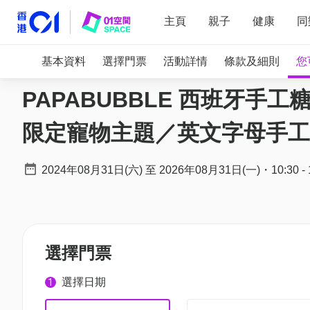
主頁
親子
健康
同
基本資料
選擇門票
活動詳情
條款及細則
您
PAPABUBBLE 西班牙手工
限定寵物主題／英文字母手工
2024年08月31日(六)
至
2026年08月31日(一)
・
10:30
-
選擇門票
選擇日期
1