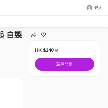
登入
全部圖片
起 自製
HK $340
起
選擇門票