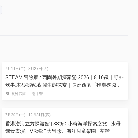
7月14日(二) - 8月27日(四)
- 17.00
STEAM 冒險家 : 西園暑期探索營 2026｜8-10歲｜野外
炊事,木筏挑戰,夜間生態探索｜長洲西園【推廣碼減
$100】
長洲西園 — 南非營
7月20日(一) - 12月31日(四)
香港浩海立方探游館 | 88折 2小時海洋探索之旅 | 水母
餵食表演、VR海洋大冒險、海洋兒童樂園 | 荃灣