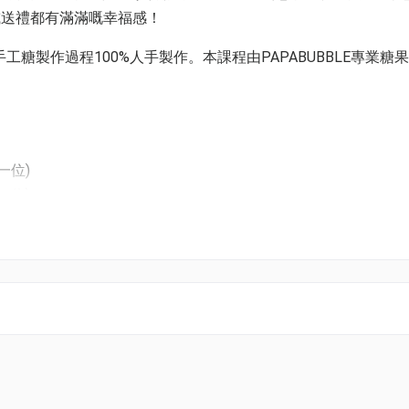
或送禮都有滿滿嘅幸福感！
，手工糖製作過程100%人手製作。本課程由PAPABUBBLE專業糖
一位)
一位)
人一位)
一位)
水果系列（3選1）
彩虹棒棒糖 (可加名字）
m; 18.00 - 19.00pm;
 15.00 -16.00 pm; 16.00 - 17.00 pm; 17.00 -18.00 pm;