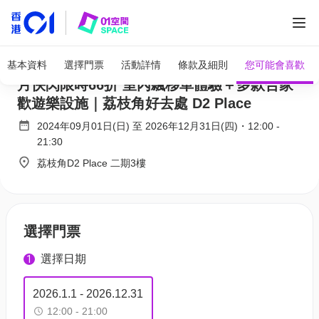
全部圖片
PowerPlay Arena 荔枝角室內競技遊樂場｜6
基本資料
選擇門票
活動詳情
條款及細則
您可能會喜歡
月快閃限時66折 室內飄移車體驗＋多款合家
歡遊樂設施｜荔枝角好去處 D2 Place
2024年09月01日(日)
至
2026年12月31日(四)
・
12:00
-
21:30
荔枝角D2 Place 二期3樓
選擇門票
選擇日期
1
2026.1.1 - 2026.12.31
12:00 - 21:00