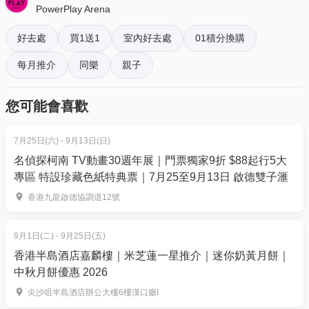
價錢：$ 280
（原價$380）｜人均$140
PowerPlay Arena
好去處
買1送1
室內好去處
01積分換購
The BattleField Zone A 一小時+ 65電子金幣 + 會
藉 | 購買後第二天起方可使用
每月推介
同樂
親子
HK$238
| 任何時段適用 (原價HK$310)
*有效期至2025年12月31日
您可能會喜歡
**只適用於8歲以上之人士，基於安全理由，未滿13歲
之人士必須有最少一位付費成人同時進場
7月25日(六) - 9月13日(日)
名偵探柯南 TV動畫30週年展｜門票獨家9折 $88起行5大
The BattleField Zone A | 購買後第二天起方可使用
專區 特設珍藏色紙特典票｜7月25至9月13日 啟德雙子滙
平日 | 單人票:
HK$140/一小時
(原價HK$160/一小時)
香港九龍啟德協調道12號
週未 & PH | 單人票:
HK$170/一小時
(原價HK$190/一
小時)
9月1日(二) - 9月25日(五)
*只適用於8歲以上之人士，基於安全理由，未滿13歲
香港半島酒店嘉麟樓｜米芝蓮一星推介｜迷你奶黃月餅｜
之人士必須有最少一位付費成人同時進場
中秋月餅優惠 2026
尖沙咀半島酒店辦公大樓6樓漢口廳I
The BattleField Zone B (至小4人入場) | 購買後第