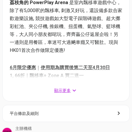
荔枝角的 PowerPlay Arena
是室內飄移車遊戲中心，
除了有5,000呎的飄移車, 刺激又好玩，還設備多款合家
歡遊樂設施, 競技遊戲如大型電子踩階磚遊戲、超大擲
彩虹池、夾公仔機, 推銀機、扭蛋機、氣墊球、籃球機
等，大人同小朋友都啱玩，齊齊贏公仔返屋企啦！另
一邊則是用餐區，車迷可大過飈車癮又可醫肚。現與
HK01首次合作做限定優惠!
6月限定優惠
｜
使用期為購買後第二天至4月30日
1, 66折｜飄移車+ Zone A 買二送一
價錢：$570
（原價$855）｜人均$190
顯示更多
2, 75折｜350個E Token + 20次夾指定復活節公仔機
（連會席）
價錢：$320
（原價$425）
平台條款及細則
3, 73折｜Zone A 2人特惠價 （只限17:00後入場）
主辦機構