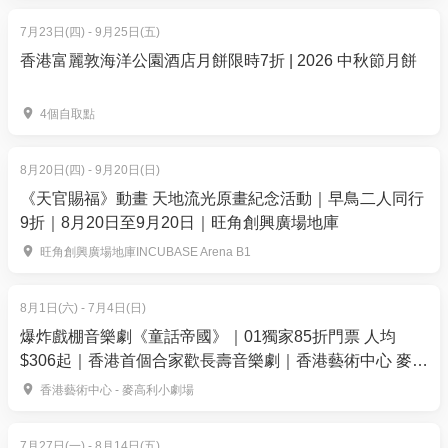
二天起方可使用
7月23日(四) - 9月25日(五)
單人票:
HK$90/半小時
(原價HK$100/半小時) ***
香港富麗敦海洋公園酒店月餅限時7折 | 2026 中秋節月餅
單人票:
HK$170/一小時
(原價HK$180/一小時) ***
4人套票:
HK$360/半小時
(原價HK$400/半小時)
4個自取點
4人套票:
HK$680/一小時
(原價HK$720/一小時)
8月20日(四) - 9月20日(日)
***單人票 | 只限購買4人票後加購, 如沒有購買4人套票,
《天官賜福》動畫 天地流光原畫紀念活動｜早鳥二人同行
單人票不會獲得退款和進場***
9折｜8月20日至9月20日｜旺角創興廣場地庫
*只適用於8歲以上之人士，基於安全理由，未滿13歲
旺角創興廣場地庫INCUBASE Arena B1
之人士必須有最少一位付費成人同時進場
8月1日(六) - 7月4日(日)
爆炸戲棚音樂劇《童話帝國》｜01獨家85折門票 人均
【01空間特別優惠價 】
$306起｜香港首個合家歡長壽音樂劇｜香港藝術中心 麥高
極速飄移體驗 | 購買後第二天起方可使用
利小劇場上演
香港藝術中心 - 麥高利小劇場
平日
大小同價 | 單人票:
HK$65
(原價HK$75)
7月27日(一) - 8月14日(五)