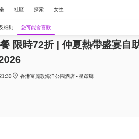
樂
社區
探索
女生
及細則
您可能會喜歡
限時72折 | 仲夏熱帶盛宴自助
026
21:30
香港富麗敦海洋公園酒店 - 星耀廳