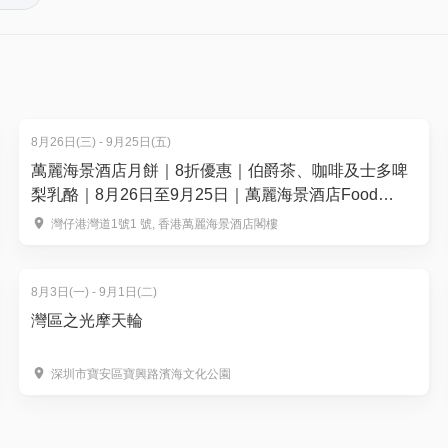
WhatsApp 至 52296712 並提供訂單編號及需要加的嬰兒
。揀啱心水活動，以100分扣減$1購買門票。玩完再賺，賺完再
6vzipyp4d5k13yum254t85/file.pdf
不得請求退款
廳內享用其他餐飲，或需支付額外服務費或稅款
8月26日(三) - 9月25日(五)
加費，必須直接向餐廳繳付
萬麗海景酒店月餅｜8折優惠｜伯爵茶、咖啡及士多啤
八號颱風訊號以下的天氣警告): 在懸掛紅色或黑色暴雨警告/八
梨乳酪｜8月26日至9月25日｜萬麗海景酒店Food
Studio
灣仔港灣道1號1 號, 香港萬麗海景酒店閣樓
日子使用不同日子有機會需要補差額(更改日子安排只適用於黑色
52296712 查詢。
8月3日(一) - 9月1日(二)
座情況安排。
灣區之光摩天輪
有機會安排至Lighthouse Lounge 用餐。
訂的客人有機會安排至走廊位置。
深圳市寶安區寶興路濱海文化公園
意，酒店穿梭巴士將於惡劣天氣期間作出以下特別安排：