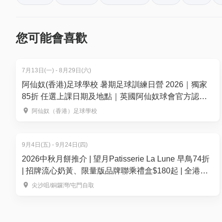
小童３歲以下不用收費，但需要安排座位，如携同小童請 
於「01空間」購票，每消費$1即可賺取1「01積分」
小童收費為正價(小童現時未設有任何優惠)
再玩！
請參閱 :
https://document-tc.galaxy.tf/wdpdf-61o
您可能會喜歡
商品一經訂購完成後，即不可取消、更改訂單，亦
費用只包含所選之方案費用及加一服務費。如於餐
7月13日(一) - 8月29日(六)
除非經餐廳同意，套餐內容不可更改。如有任何附
阿仙奴(香港)足球學校 暑期足球訓練日營 2026｜獨家
惡劣天氣安排(此安排不適用於紅色或黑色暴雨警告/
85折 任選上課日期及地點｜英國阿仙奴球會官方認證
號時,餐廳仍會繼續營業。
適合3-13歲 教你成為小槍手！
阿仙奴（香港）足球學校
如已於網上繳付款項未能前往，則可更改日子其他
/ 八號風球以上的天氣警告)，詳情請WhatsApp至 +852 
方案不可分拆或合併賬單以兌換多張憑證
9月4日(五) - 9月24日(四)
人數十位或以上有機會安排分檯在附近，以實際訂
2026中秋月餅推介 | 望月Patisserie La Lune 早鳥74折
若自助餐訂當日訂座較滿時，座位根據訂座日期先後次序安排
| 招牌流心奶黃、限量版品牌聯乘禮盒$180起 | 全港多
所有座位安排根據訂座日子先後次序排序的，較遲
區便利換領
尖沙咀/銅鑼灣/屯門自取
酒店向以您的安全與便捷為先，有見及此，敬請留
黑色暴雨警告