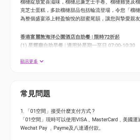
榴槤綻放驚喜滋味，榴槤忌廉芝士手卷、榴槤雞煲及
克芝士蛋糕，多款榴槤甜品包括輪流登場，令您「榴槤
為整個盛宴添上輕盈愉悅的甜蜜尾韻，讓您與摯愛親
香港富麗敦海洋公園酒店自助餐 | 限時72折起
(1) 星耀廳自助早餐 | 適用於星期一至日 07:00-10:30
價錢：$310 | 原價：$426.8 | 72折
顯示更多
(2) 綠色輕怡半自助午餐 | 適用於星期一至五 12:00-14:
價錢：$338 | 原價：$437.8 | 77折
(3)《仲夏熱帶盛宴自助餐》自助午餐 | 任食海鮮雪
常見問題
*適用於星期六至日 | 12:00-14:30
價錢：$574 | 原價：$701.8 | 82折
1. 「01空間」接受什麼支付方式 ?
(4)《仲夏熱帶盛宴自助餐》自助晚餐 | 星期五至日
「01空間」現時可以使用VISA﹑MasterCard﹑美國運通Amer
適用於星期一至四 | 18:00-21:30
Wechat Pay ﹑Payme及八達通付款。
價錢：$712 | 原價：$921.8 | 77折