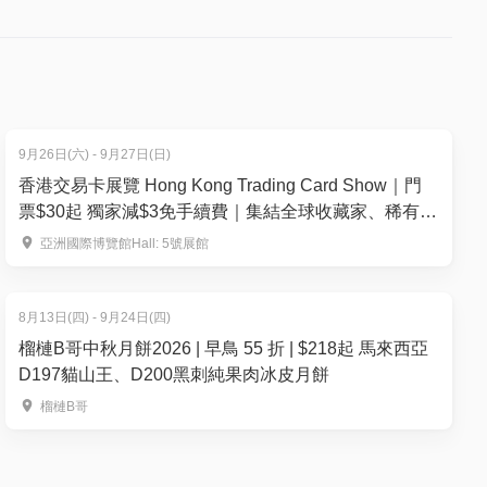
人數
買、再食、
9月26日(六) - 9月27日(日)
香港交易卡展覽 Hong Kong Trading Card Show｜門
號颱風訊
票$30起 獨家減$3免手續費｜集結全球收藏家、稀有卡
150+攤位— 運動卡、寶可夢、集換式卡牌遊戲、航海
亞洲國際博覽館Hall: 5號展館
暴雨警告
王等 ｜9月26-27日 亞洲國際博覽館Hall 5
8月13日(四) - 9月24日(四)
榴槤B哥中秋月餅2026 | 早鳥 55 折 | $218起 馬來西亞
D197貓山王、D200黑刺純果肉冰皮月餅
榴槤B哥