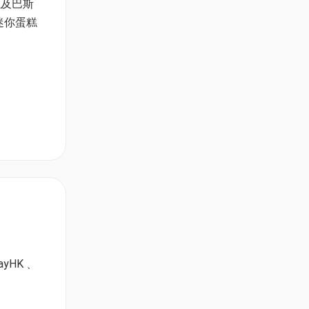
以及巴斯
迷你蛋糕
ayHK﹑