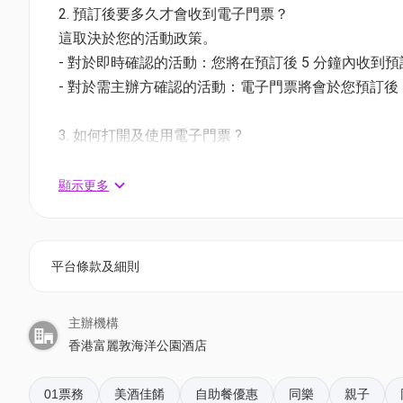
2. 預訂後要多久才會收到電子門票？
適用於星期五至日及公眾假期 | 18:00-21:30* (6月20 -
這取決於您的活動政策。
價錢：$835 | 原價：$1,020.8 | 82折
- 對於即時確認的活動：您將在預訂後 5 分鐘內收到
- 對於需主辦方確認的活動：電子門票將會於您預訂後 1
兌換方法
分店名稱及地址
3. 如何打開及使用電子門票 ?
地址：香港黃竹坑海洋徑 3 號富麗敦海洋公園酒店1
- 會員可以下載《香港01》流動應用程式(APP) ，
如何前往：乘搭港鐵南港島綫至
海洋公園站
，再轉乘
相關活動電子門票；
顯示更多
- 透過訂單電郵內按「查看電子票」連結; 部份活動設有
穿梭巴士轉乘：從 B 出口 乘搭扶手電梯或樓梯前往酒
免費穿梭巴士班次約每 20 至 30 分鐘一班，詳情可參
4. 我預訂了活動，但還沒收到確認電郵，該怎樣辦？
平台條款及細則
- 如果仍未能找到確認電郵，你可以電郵到 01space@h
預訂須知
嘉年華燒烤狂歡主題適用至2026年6月30日
主辦機構
5. 下單後，我可以修改訂單或申請退款嗎？
所有已付款人數以憑證上作準，如閣下收取的確認短訊、
香港富麗敦海洋公園酒店
訂單確認後，不設修改及退款，如需更多協助，請電郵到 01s
與職員聯絡WhatsApp +852 52296712。
攜同3-11歲小童請 WhatsApp 至 52296712
01票務
美酒佳餚
自助餐優惠
同樂
親子
6. 如何賺取及使用 01 積分？