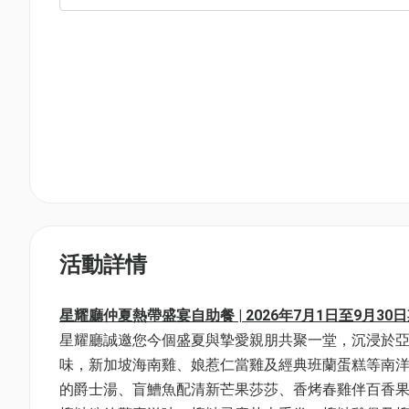
活動詳情
星耀廳仲夏熱帶盛宴自助餐 | 2026年7月1日至9月30日期
星耀廳誠邀您今個盛夏與摯愛親朋共聚一堂，沉浸於
味，新加坡海南雞、娘惹仁當雞及經典班蘭蛋糕等南
的爵士湯、盲鰽魚配清新芒果莎莎、香烤春雞伴百香