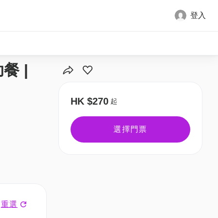
登入
全部圖片
餐 |
HK $270
起
選擇門票
重選