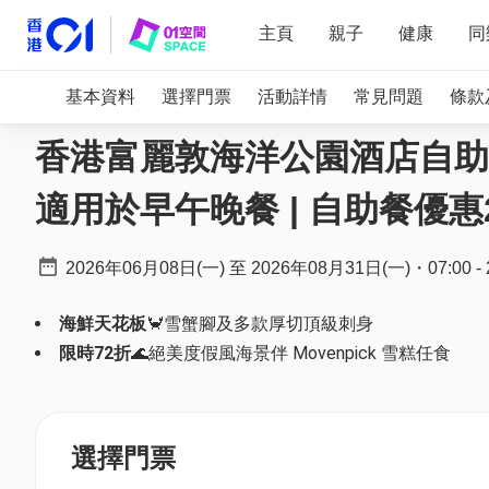
主頁
親子
健康
同
基本資料
選擇門票
活動詳情
常見問題
條款
香港富麗敦海洋公園酒店自助餐 
適用於早午晚餐 | 自助餐優惠2
2026年06月08日(一)
至
2026年08月31日(一)
・
07:00
-
海鮮天花板
🦀雪蟹腳及多款厚切頂級刺身
限時72折
🌊絕美度假風海景伴 Movenpick 雪糕任食
選擇門票