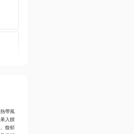
 (原價
紛熱帶風
水果入饌
蕾。馥郁