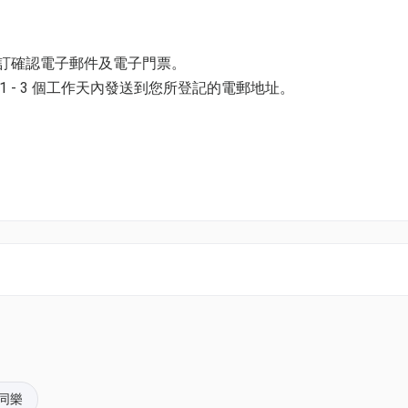
 21日除外)
預訂確認電子郵件及電子門票。
 - 3 個工作天內發送到您所登記的電郵地址。
樓「星耀廳」
並以購票時所綁定的電話號碼登入帳戶，順序按「我的」> 按「門票」
酒店提供的免費穿梭巴士直達
電子門票附件(PDF)。
店穿梭巴士站。
考
香港富麗敦海洋公園酒店穿梭巴士時間表
或向酒店禮賓部查
k01.com 與我們聯絡。
WhatsApp或電郵與閣下憑證上人數有不同(不計算3歲小童/
pace@hk01.com。
 並提供訂單編號及需要加的小童人數
同樂