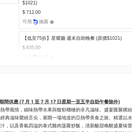
$1021)
$ 712.00
可用
換購
【低至75折】星耀廳 週末⾃助晚餐 (原價$1021)
$ 835.00
可用
換購
【低至75折】星耀廳綠色輕怡半自助午餐12:00-14:20
$438)
$ 338.00
可用
換購
間供應 (7 月 1 至 7 月 17 日星期一至五半自助午餐除外)
亞熱帶風情，細味熱帶水果與馥郁榴槤的非凡滋味。盛宴匯聚繽
洋經典滋味縈繞舌尖，展開一場地道的亞熱帶美食之旅。精選以
果汁，以及香氣四溢的泰式雞肉菠蘿炒飯，清新酸甜喚醒盛夏味