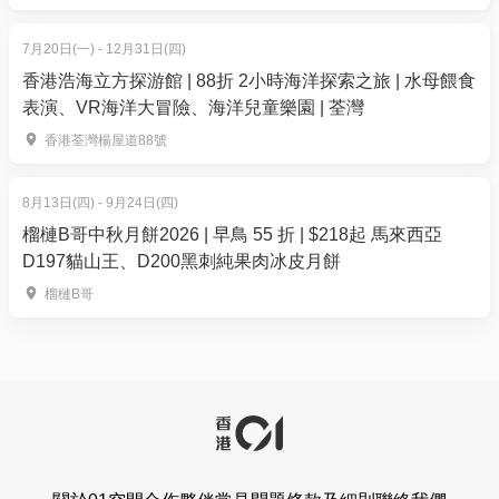
7月20日(一) - 12月31日(四)
香港浩海立方探游館 | 88折 2小時海洋探索之旅 | 水母餵食
表演、VR海洋大冒險、海洋兒童樂園 | 荃灣
香港荃灣楊屋道88號
8月13日(四) - 9月24日(四)
榴槤B哥中秋月餅2026 | 早鳥 55 折 | $218起 馬來西亞
D197貓山王、D200黑刺純果肉冰皮月餅
榴槤B哥