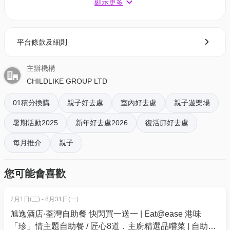
顯示更多
像力。
【恆常優惠】
平台條款及細則
星期一至四入場
門票2小時 (一家長+一小童入場) 加送警局射擊遊戲
主辦機構
01空間特別優惠價: HK$210 (原價HK$230)
CHILDLIKE GROUP LTD
01積分換購
額外成人
入場門票2小時（只限已購買套票另加購額外
親子好去處
室內好去處
親子遊樂場
成人）
暑期活動2025
新年好去處2026
復活節好去處
01空間特別優惠價: HK$50
每月推介
親子
星期五, 六日, 公眾假期及特別日子入場
您可能會喜歡
入場門票2小時 (一家長+一小童入場) 加送警局射擊遊
戲
7月1日(三) - 8月31日(一)
01空間特別優惠價: HK$260 (原價HK$280)
旭逸酒店·荃灣自助餐 快閃買一送一 | Eat@ease 港味
額外成人
入場門票2小時（只限已購買套票另加購額外
「珍」情主題自助餐 / 匠心8道．主廚精選品嚐菜 | 自助餐