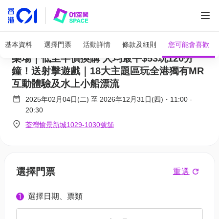
全部圖片
CHILDLIKE童心樂園 荃灣八千呎動感親子遊
基本資料
選擇門票
活動詳情
條款及細則
您可能會喜歡
樂場｜低至半價換購 人均最平$53玩120分
鐘！送射擊遊戲｜18大主題區玩全港獨有MR
互動體驗及水上小船漂流
2025年02月04日(二)
至
2026年12月31日(四)
・
11:00
-
20:30
荃灣愉景新城1029-1030號舖
選擇門票
重選
選擇日期、票類
1