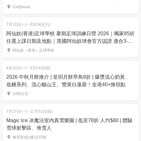
優惠2026
成人）
Eat@ease
01空間特別優惠價: HK$100
7月13日(一) - 8月29日(六)
備註：【*低至半價/9折換購】 - 優惠適用指定活動門
阿仙奴(香港)足球學校 暑期足球訓練日營 2026｜獨家85折
票，以01積分抵扣方式付款。以上優惠價錢均以扣減
任選上課日期及地點｜英國阿仙奴球會官方認證 適合3-13
歲 教你成為小槍手！
最多「01積分」後計算所得，以版面顯示計算為準。
阿仙奴（香港）足球學校
有關「01積分」的使用條款及細則，請詳閱
https://www.hk01.com/terms 之相關部分其他請參閱
8月10日(一) - 9月24日(四)
條款及細則。
2026 中秋月餅推介 | 皇玥月餅早鳥8折 | 爆漿流心奶黃、
低糖系列、流心貓山王、雙黃白蓮蓉！全港40+換領點
34間分店
7月27日(一) - 12月31日(四)
Magic Ice 冰魔法室內真雪樂園 | 低至78折 人均$80 | 體驗
雪球射擊區、堆雪人
愉景新城1樓1035號