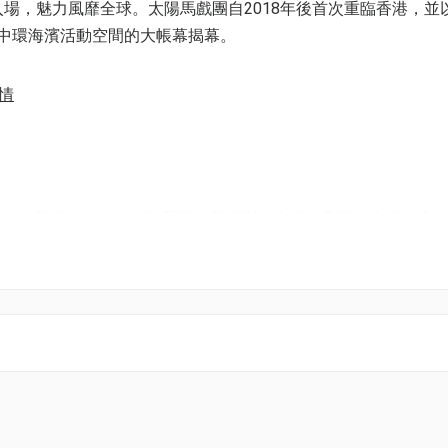
眾入場，魅力風靡全球。太陽馬戲團自2018年後首次重臨香港，並
在中環海濱活動空間的大帳幕揭幕。
Platinum 門票 $1298 + 5%手續費
$ 1362.90
情
Platinum 小童門票 $1198 + 5%手續費 (適用於 2-11 
$ 1257.90
演出，我們都致力於為觀眾呈獻最精彩的表演。具體的表演內容
Gold 門票 $998 + 5%手續費
意，部分與特定表演相關的變動亦可能涉及細表演者、技術及工
$ 1047.90
Gold 小童門票 $898 + 5%手續費 (適用於 2-11 歲)
$ 942.90
Silver 門票 $758 + 5%手續費
獲取最新開放時間。
$ 795.90