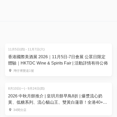
】
Silver 小童門票 $658 + 5%手續費 (適用於 2-11 歲)
8折優惠
$ 690.90
手續費）
98＋5%手續費）
Bronze 門票 $600 + 5%手續費
98＋5%手續費）
$ 630.00
：$450
11月5日(四) - 11月7日(六)
香港國際美酒展 2026｜11月5日-7日會展 公眾日限定
Bronze 小童門票 $500 + 5%手續費 (適用於 2-11 歲)
體驗｜HKTDC Wine & Spirits Fair | 活動詳情有待公佈
$ 525.00
區、銀區、銅區和標準區的$100元購票優惠。
灣仔博覽道1號
[已沒有連位] Standard 門票 $450 + 5%手續費
$ 472.50
精彩演出
8月10日(一) - 9月24日(四)
，盡情享用酒吧和品嚐美味小食
2026 中秋月餅推介 | 皇玥月餅早鳥8折 | 爆漿流心奶
黃、低糖系列、流心貓山王、雙黃白蓮蓉！全港40+換
[已沒有連位] Standard 小童門票 $350 + 5%手續費 
領點
2-11 歲)
取獨家體驗
34間分店