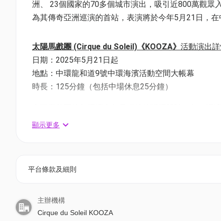
洲、 23個國家的70多個城市演出，吸引近800萬觀
為其傳奇亞洲巡演的首站，表演將於今年5月21日，
太陽馬戲團 (Cirque du Soleil)《KOOZA》
活動演出詳
日期：2025年5月21日起
地點：中環龍和道9號中環海濱活動空間大帳幕
時長：125分鐘（包括中場休息25分鐘）
太陽馬戲團的每場演出都是獨特的現場體驗，每一場
創意更新、技術要求及表演者輪替而有所變更。請注
顯示更多
觀眾的健康和安全考慮而作出調整。感謝您的諒解。
場次：
星期三至五（共1場表演）: 7:30pm
平台條款及細則
星期六（最多3場表演）：1:30pm/4:00pm/8:30pm
星期日（最多2場表演）：1:30pm/4:00pm
主辦機構
*具體表演時間表請視乎實際情況，請參閱官方網站以
Cirque du Soleil KOOZA