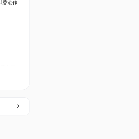
以香港作
歲)
有機會因
作人員和