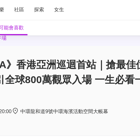
樂
社區
探索
女生
可能會喜歡
午場
ZA》香港亞洲巡迴首站｜搶最佳
吸引全球800萬觀眾入場 一生必看
20:00
中環龍和道9號中環海濱活動空間大帳幕