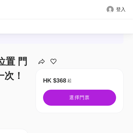
登入
位置 門
一次！
HK $368
起
選擇門票