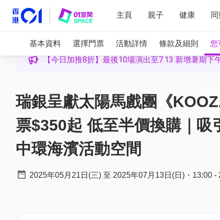
主頁
親子
健康
同
基本資料
選擇門票
活動詳情
條款及細則
您
【今日加推8折】最後10場演出至7.13 新增暑期下
瑞銀呈獻太陽馬戲團《KOO
票$350起 低至半價換購｜
中環海濱活動空間
2025年05月21日(三)
至
2025年07月13日(日)
・
13:00
-