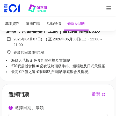
全部圖片
沙田帝逸酒店自助餐優惠 限時82折 | 「堂弄
基本資料
選擇門票
活動詳情
條款及細則
鮮嚐．海鮮饗宴」主題 | 自助餐優惠2026
2025年04月07日(一)
至
2026年06月30日(二)
・
12:00
-
21:00
香港沙田源康街1號
海鮮天花板🦪 任食即開生蠔及雪蟹腳
270呎震撼食檯🥩 必食現烤頂級牛排、爐端燒及日式天婦羅
最高 CP 值之選💰限時82折! 啱哂家庭聚會及慶祝。
選擇門票
重選
選擇日期、票類
1