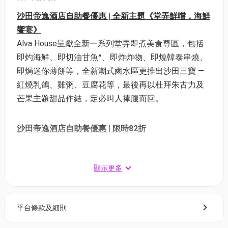
沙田帝逸酒店自助餐優惠 | 全新主題《堂弄鮮嚐．海鮮
饗宴》
Alva House呈獻全新一系列堂弄即煮美食尊區，包括
即灼海鮮、即切油甘魚^、即炸炸物、即燒韓泰串燒、
即焗迷你薄餅等，全新潮式鹵水區更推出沙田三寶 —
紅燒乳鴿、雞粥、豆腐花等，最後再以杜拜朱古力及
芒果主題甜品作結，定必叫人捧腹而回。
沙田帝逸酒店自助餐優惠 | 限時82折
1. 自助午餐
🦞
任食海鮮冷盤刺身、燒頂級燒西冷
適用於星期一至五 | 用餐時間: 12:00-14:30
顯示更多
每位成人：$404.8 | 原價: $484
每位兒童：$248.4 | 原價: $297
平台條款及細則
2. 自助早午餐🦪任食即開生蠔、鐵板燒鵝肝
適用於星期六及公眾假期 | 用餐時間: 11:30-15:00