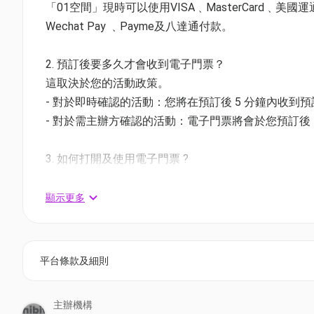
「01空間」現時可以使用VISA﹑MasterCard﹑美國運通Amer
Wechat Pay ﹑Payme及八達通付款。
焦點活動
$30萬現場活動禮品，送出逾5,800份
2. 預訂後要多久才會收到電子門票？
有機會獲得旅遊SIM卡（數量有限，派完即止）
這取決於您的活動政策。
多家專業旅遊機構參展及大量現場報名優惠
- 對於即時確認的活動：您將在預訂後 5 分鐘內收到
集合50多場旅遊相關講座及表演
- 對於需主辦方確認的活動：電子門票將會於您預訂後 1
互動遊戲「推喼王大賽」
特設吉祥物巡遊及見面會，讓參與者盡享互動樂趣
3. 如何打開及使用電子門票 ?
博覽會將首次舉辦「旅．攝．展」，展示來自不同
- 會員可以下載《香港01》流動應用程式(APP) ，
相關活動電子門票；
本次博覽會吸引了多家專業旅遊機構及觀光局參展（排
顯示更多
- 透過訂單電郵內按「查看電子票」連結; 部份活動設有
局（MGTO）、臺灣觀光協會香港辦事處、泰國政府
個縣市及機構，共同展示各地旅遊業的多樣化與創新
4. 我預訂了活動，但還沒收到確認電郵，該怎樣辦？
平台條款及細則
同時，還有眾多旅行社及品牌（排名不分先後）參與，包
- 如果仍未能找到確認電郵，你可以電郵到 01space@h
旅遊、美麗華旅遊、TCI勝景遊、專業旅運、DeWond
華旅遊、美味假期、Travel Resources Limited
主辦機構
5. 下單後，我可以修改訂單或申請退款嗎？