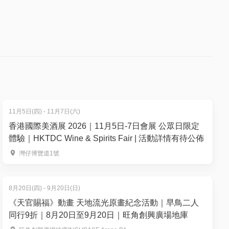
時，全球
好者的需
買、再食、
者於賽道
SIM卡
同場還將
11月5日(四) - 11月7日(六)
帶領觀眾
香港國際美酒展 2026｜11月5日-7日會展 公眾日限定
體驗｜HKTDC Wine & Spirits Fair | 活動詳情有待公佈
灣仔博覽道1號
團嘉許
讓他們親
8月20日(四) - 9月20日(日)
《天官賜福》動畫 天地流光原畫紀念活動｜早鳥二人
會將為參
同行9折｜8月20日至9月20日｜旺角創興廣場地庫
界各地旅