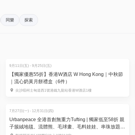
港作為亞太區旅遊樞紐的發展潛力。
pace@hk01.com。
KTVmall進入到不同旅遊平台訂機票及酒店將有驚喜回贈。同
同樂
探索
家戶外用品品牌，為旅客提供即買即用的旅遊裝備，全面滿足旅行愛
。揀啱心水活動，以100分扣減$1購買門票。玩完再賺，賺完再
表演，此外，全新互動遊戲「推喼王大賽」將首次登場，讓參加
,700份禮品，總值逾港幣30萬。入場人士更有機會獲得免費旅遊
1日下午3時舉辦吉祥物巡遊，與現場觀眾互動，營造節慶氣氛。
9月11日(五) - 9月25日(五)
定格當下」為主題，展出多位攝影師及旅遊愛好者的精彩作品，
【獨家優惠55折】香港W酒店 W Hong Kong｜中秋節
靈感。
｜流心奶黃月餅禮盒（6件）
尖沙咀柯士甸道西1號港鐵九龍站香港W酒店1樓
並於1月 30 日下午 4 時至 6 時半舉辦「全港傑出學校遊學
與體驗式學習方面的貢獻，感謝學界為本港學生提供寶貴機會，
視野，深化對世界多元文化的理解與尊重。
7月27日(一) - 12月31日(四)
Urbanpeace 全港首創無重力Tufting | 獨家低至58折 親
，與來自全球的旅遊專家交流，開啟您的下一次冒險！此次博覽
子簇絨地毯、流體熊、毛球畫、毛料娃娃、串珠放題、
玩、即飛即住」的理想旅程，共赴一場難忘的旅遊盛事，感受世
銀戒指製作 | 觀塘