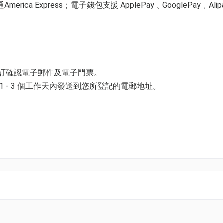
ica Express；電子錢包支援 ApplePay﹑GooglePay﹑Alip
預訂確認電子郵件及電子門票。
 - 3 個工作天內發送到您所登記的電郵地址。
。
攝影師及旅遊愛好者的精彩作品
並以購票時所綁定的電話號碼登入帳戶，順序按「我的」> 按「門票」
名不分先後），包括KKday、呼倫貝爾文旅局、澳門特別行政
電子門票附件(PDF)。
旅遊局（香港）以及日本的熊本縣、佐賀縣、東急酒店集團、東
力量。
括東瀛遊、縱橫遊、永安旅遊、翠明假期、尊賞假期、Trip.c
k01.com 與我們聯絡。
er Travel、新怡旅遊、中國旅行社、大航假期、無待壯遊、食玩
、始運旅遊等，同時更得到本地商界的鼎力支持，包括Mastercard、the 