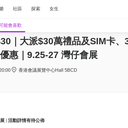
樂
社區
探索
女生
可能會喜歡
30｜大派$30萬禮品及SIM卡、3
｜9.25-27 灣仔會展
20:00
香港會議展覽中心Hall 5BCD
會展 | 活動詳情有待公佈