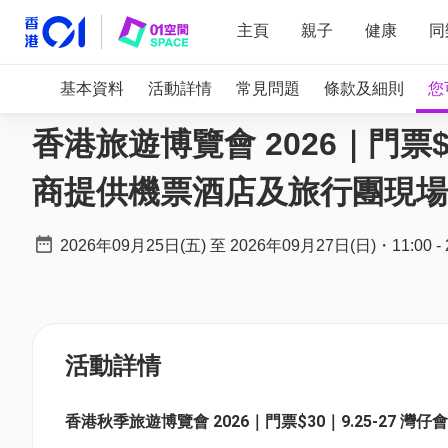
主頁
親子
健康
同
基本資料
活動詳情
常見問題
條款及細則
您
香港旅遊博覽會 2026｜門票$
商提供機票酒店及旅行團現場優惠
2026年09月25日(五)
至
2026年09月27日(日)
・
11:00
-
活動詳情
香港秋季旅遊博覽會 2026｜門票$30｜9.25-27 灣仔