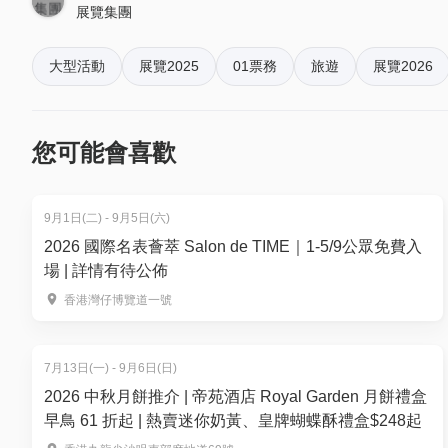
CSL Mobile Limited及順豐速運等，聯手推動香
展覽集團
訂單確認後，不設修改及退款，如需更多協助，請電郵到 01s
香港電視購物網絡有限公司將再次參展，現場人士透過H
大型活動
展覽2025
01票務
旅遊
展覽2026
6. 如何賺取及使用 01 積分？
知名行李箱品牌 Samsonite將首次登場，聯同多
於「01空間」購票，每消費$1即可賺取1「01積分」
求。
再玩！
您可能會喜歡
現場活動內容豐富多樣，包括50多場旅遊專題講座及
上挑戰行李箱推動技巧與準確度。博覽會預計送出超過5
（＊受條款及細則約束）。大會亦將於1月31日及2月
9月1日(二) - 9月5日(六)
舉行年度重點展區「旅．攝．展」，以「節慶之旅・
2026 國際名表薈萃 Salon de TIME｜1-5/9公眾免費入
感受世界各地的節慶文化與歡樂氛圍，啟發更多旅遊
場 | 詳情有待公佈
香港灣仔博覽道一號
今年，大會更特別與《明報》合作推出 「遊學團探索區」，
禮」。典禮旨在表揚各參與學校在推動學生國際交流
身接觸不同國家與城市的文化與教育模式，開拓國際
7月13日(一) - 9月6日(日)
2026 中秋月餅推介 | 帝苑酒店 Royal Garden 月餅禮盒
我們誠邀各界人士前來參觀，探索無窮的旅遊可能性
早鳥 61 折起 | 熱賣迷你奶黃、皇牌蝴蝶酥禮盒$248起
加者提供全面而多元的旅遊解決方案，實現「即買即