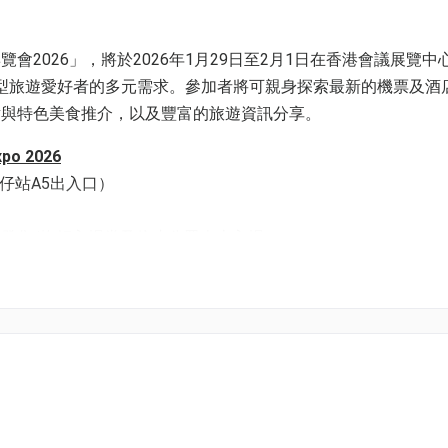
2026」，將於2026年1月29日至2月1日在香港會議展覽中
類型旅遊愛好者的多元需求。參加者將可親身探索最新的機票及酒
點與特色美食推介，以及豐富的旅遊資訊分享。
po 2026
或灣仔站A5出入口）
分鐘停止發售/換領入場券及停止公眾人士入場）