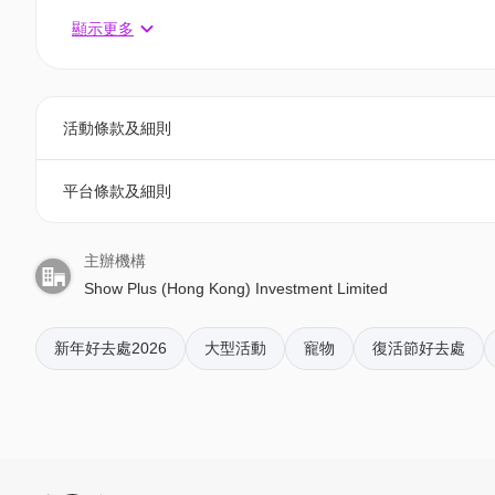
關於 Festilumi 沉浸式光影樂園
相關活動電子門票；
顯示更多
Festilumi 源於加拿大,是一個透過充滿想像力的光
- 透過訂單電郵內按「查看電子票」連結; 部份活動設有
亮一個個奇幻場景,為不同年齡的訪客創造一個獨一無
式國度。這個節日體驗透過巨型雕塑、令人目不暇給的聲光
4. 我預訂了活動，但還沒收到確認電郵，該怎樣辦？
全球最高的光影聖誕樹,更成為風靡全球的年度盛事,為
活動條款及細則
- 如果仍未能找到確認電郵，你可以電郵到 01space@h
Festilumi 曾於兩大主要市場三度榮獲「年度景點
平台條款及細則
5. 下單後，我可以修改訂單或申請退款嗎？
活動早前於加拿大首次亮相時,已獲得 4.5/5 的極高觀眾
訂單確認後，不設修改及退款，如需更多協助，請電郵到 01s
慕名而來。訪客將踏上一趟穿越九個璀璨主題世界的光
主辦機構
物。重點推介包括由絢麗紅金色光影組成的「魔幻楓林
Show Plus (Hong Kong) Investment Limited
6. 如何賺取及使用 01 積分？
國」。訪客穿梭於各個主題國度,發掘意想不到的驚喜,
於「01空間」購票，每消費$1即可賺取1「01積分」
整個體驗的重頭戲,是全球最高的光影聖誕樹「Festilumi
新年好去處2026
大型活動
寵物
復活節好去處
再玩！
震撼人心的沉浸式燈光音樂匯演的中心,維港兩岸均可
活動內容如有更改, 恕不另行通知, 詳情請參閱官網: https://fes