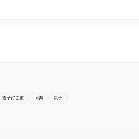
影裝置,將訪客帶進奇幻魔法世界的夜間探索旅程。數以百萬計的 LED
電子門票附件(PDF)。
二的沉浸
匯演及節日村莊,帶領訪客展開一場璀璨夢幻的冒險。Festilum
世界各地的家庭開創了全新的節日傳統,絕對不容錯過。
k01.com 與我們聯絡。
」殊榮,深受全球逾一千萬名訪客愛戴,是全球最受歡迎的沉浸式光影
評價,並吸引了超過 40 萬名訪客;其後登陸新加坡,亦吸引了逾 35
pace@hk01.com。
影旅程,每個主題世界均佈滿充滿想像力的光影雕塑、互動裝置
」、色彩變幻萬千的「七彩光影隧道」,以及呈現史前景觀的「
在每個角落拍下值得分享的精彩時刻,締造美好回憶。
。揀啱心水活動，以100分扣減$1購買門票。玩完再賺，賺完再
 光影許願樹」。它由超過 19 萬顆 LED 燈及 5 萬個光影球組成
親子好去處
同樂
親子
欣賞其璀璨光芒。
tilumihongkong.com.hk/tc/