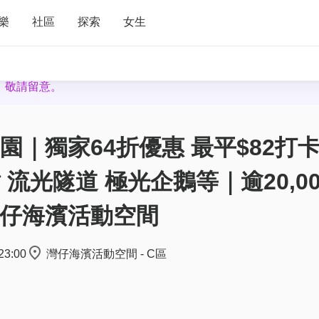
樂
社區
探索
女生
，敬請留意。
影樂園｜獨家64折優惠 最平$82打
 流光隧道 極光企鵝等｜逾20,0
仔海濱活動空間
23:00
灣仔海濱活動空間 - C區