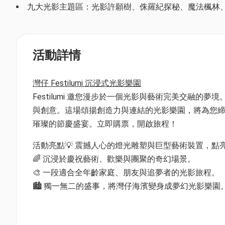
九大光影主題區：光影許願樹、侏羅紀探秘、魔法楓林、極光無
活動詳情
灣仔 Festilumi 沉浸式光影樂園
Festilumi 邀您漫步於一個光影與藝術完美交融
與創意。這場頌揚創造力與連結的光影樂園，將為您締造難忘
璀璨的節慶盛宴。立即購票，開啟旅程！
活動亮點💡 震撼人心的燈光雕塑與巨型藝術裝置，點
🌈 沉浸於慶祝藝術、歡樂與團聚的奇幻場景。
🎨 一段適合全年齡家庭、朋友與追夢者的光影旅程。
🏙️ 獨一無二的盛事，將灣仔海濱變身成夢幻光影樂園
日期: 2025 年 12 月 12 日起至 2026 年 4 月 26日