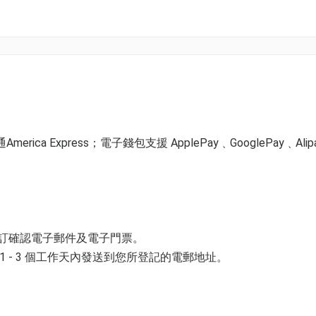
0分至晚上 11 時 （最後入場時間: 9時30分)
ica Express；電子錢包支援 ApplePay﹑GooglePay﹑Alip
預訂確認電子郵件及電子門票。
拴繩且持有證件的寵物可陪同入場，共享璀璨夜晚。
 - 3 個工作天內發送到您所登記的電郵地址。
並以購票時所綁定的電話號碼登入帳戶，順序按「我的」> 按「門票」