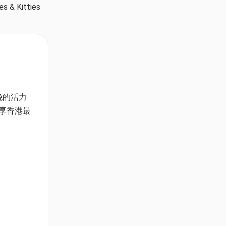
itties
晚的活力
盡享香港最