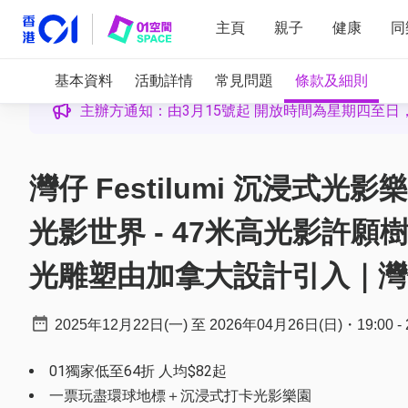
主頁
親子
健康
同
基本資料
活動詳情
常見問題
條款及細則
主辦方通知：由3月15號起 開放時間為星期四至日
灣仔 Festilumi 沉浸式光
光影世界 - 47米高光影許願樹
光雕塑由加拿大設計引入｜灣
2025年12月22日(一)
至
2026年04月26日(日)
・
19:00
-
01獨家低至64折 人均$82起
一票玩盡環球地標＋沉浸式打卡光影樂園