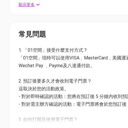
時間: 由3月15號起 開放時間為星期四至星期日 每晚7時0
顯示更多
地點: 香港灣仔海濱活動空間
灣仔 Festilumi 沉浸式光影樂園 門票資訊
常見問題
星期四至日及公眾假期門票
[快閃] 買
二
送
二
$256 (原價$512)
1. 「01空間」接受什麼支付方式 ?
成人(12 歲或以上): $128
「01空間」現時可以使用VISA﹑MasterCard﹑美國運通Amer
小童(3–11 歲): $128
Wechat Pay ﹑Payme及八達通付款。
長者(60 歲或以上): $128
幼童(0-2 歲): 免費入場
2. 預訂後要多久才會收到電子門票？
寵物: 免費入場
這取決於您的活動政策。
- 對於即時確認的活動：您將在預訂後 5 分鐘內收到
🐾帶上你的毛小孩一起體驗 Festilumi 的魔法！
- 對於需主辦方確認的活動：電子門票將會於您預訂後 1
預訂時請記得選擇免費寵物票。
3. 如何打開及使用電子門票 ?
- 會員可以下載《香港01》流動應用程式(APP) ，