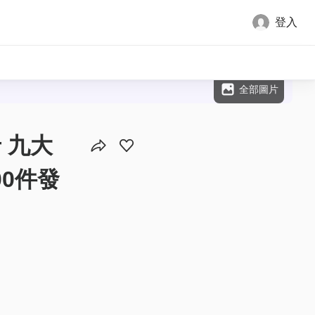
登入
全部圖片
卡 九大
00件發