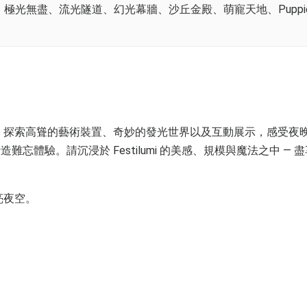
盡、流光隧道、幻光幕牆、沙丘金殿、萌寵天地、Puppies & K
的夢境。探索高聳的藝術裝置、奇妙的發光世界以及互動展示，感受夜
體驗。請沉浸於 Festilumi 的美感、規模與魔法之中 — 
亮夜空。
。