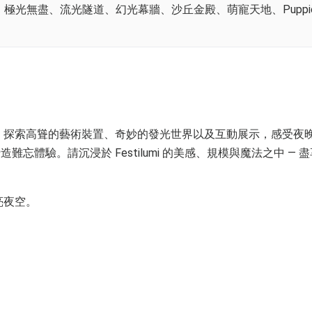
盡、流光隧道、幻光幕牆、沙丘金殿、萌寵天地、Puppies & K
的夢境。探索高聳的藝術裝置、奇妙的發光世界以及互動展示，感受夜
體驗。請沉浸於 Festilumi 的美感、規模與魔法之中 — 
亮夜空。
。