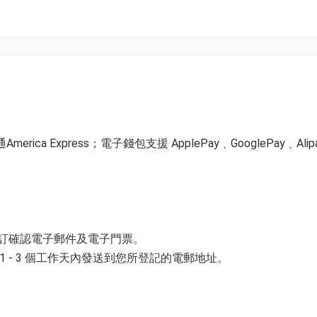
0分至晚上 11 時 （最後入場時間: 9時30分)
ica Express；電子錢包支援 ApplePay﹑GooglePay﹑Alip
預訂確認電子郵件及電子門票。
拴繩且持有證件的寵物可陪同入場，共享璀璨夜晚。
 - 3 個工作天內發送到您所登記的電郵地址。
並以購票時所綁定的電話號碼登入帳戶，順序按「我的」> 按「門票」