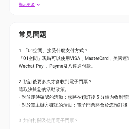
時間: 由3月15號起 開放時間為星期四至星期日 每晚7時0
顯示更多
地點: 香港灣仔海濱活動空間
灣仔 Festilumi 沉浸式光影樂園 門票資訊
常見問題
星期四至日及公眾假期門票
[快閃] 買
二
送
二
$256 (原價$512)
1. 「01空間」接受什麼支付方式 ?
成人(12 歲或以上): $128
「01空間」現時可以使用VISA﹑MasterCard﹑美國運通Amer
小童(3–11 歲): $128
Wechat Pay ﹑Payme及八達通付款。
長者(60 歲或以上): $128
幼童(0-2 歲): 免費入場
2. 預訂後要多久才會收到電子門票？
寵物: 免費入場
這取決於您的活動政策。
- 對於即時確認的活動：您將在預訂後 5 分鐘內收到
🐾帶上你的毛小孩一起體驗 Festilumi 的魔法！
- 對於需主辦方確認的活動：電子門票將會於您預訂後 1
預訂時請記得選擇免費寵物票。
3. 如何打開及使用電子門票 ?
- 會員可以下載《香港01》流動應用程式(APP) ，