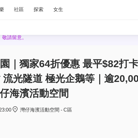
樂
社區
探索
女生
，敬請留意。
影樂園｜獨家64折優惠 最平$82打
 流光隧道 極光企鵝等｜逾20,0
仔海濱活動空間
23:00
灣仔海濱活動空間 - C區