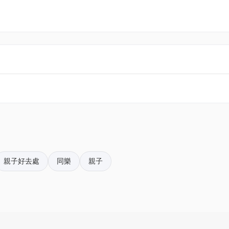
影裝置,將訪客帶進奇幻魔法世界的夜間探索旅程。數以百萬計的 LED
電子門票附件(PDF)。
二的沉浸
匯演及節日村莊,帶領訪客展開一場璀璨夢幻的冒險。Festilum
世界各地的家庭開創了全新的節日傳統,絕對不容錯過。
k01.com 與我們聯絡。
」殊榮,深受全球逾一千萬名訪客愛戴,是全球最受歡迎的沉浸式光影
評價,並吸引了超過 40 萬名訪客;其後登陸新加坡,亦吸引了逾 35
pace@hk01.com。
影旅程,每個主題世界均佈滿充滿想像力的光影雕塑、互動裝置
」、色彩變幻萬千的「七彩光影隧道」,以及呈現史前景觀的「
在每個角落拍下值得分享的精彩時刻,締造美好回憶。
。揀啱心水活動，以100分扣減$1購買門票。玩完再賺，賺完再
 光影許願樹」。它由超過 19 萬顆 LED 燈及 5 萬個光影球組成
親子好去處
同樂
親子
欣賞其璀璨光芒。
tilumihongkong.com.hk/tc/