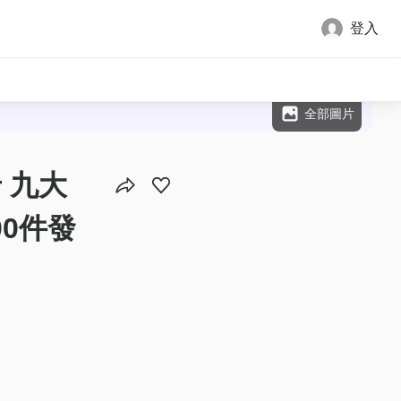
登入
全部圖片
卡 九大
00件發