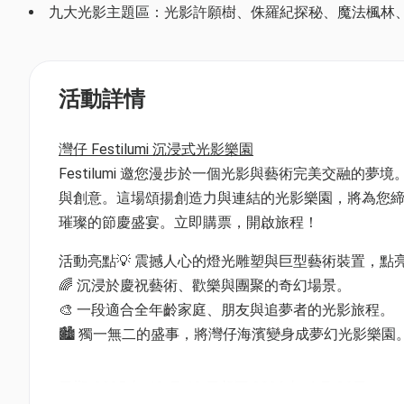
九大光影主題區：光影許願樹、侏羅紀探秘、魔法楓林、極光無
活動詳情
灣仔 Festilumi 沉浸式光影樂園
Festilumi 邀您漫步於一個光影與藝術完美交融
與創意。這場頌揚創造力與連結的光影樂園，將為您締造難忘
璀璨的節慶盛宴。立即購票，開啟旅程！
活動亮點💡 震撼人心的燈光雕塑與巨型藝術裝置，點
🌈 沉浸於慶祝藝術、歡樂與團聚的奇幻場景。
🎨 一段適合全年齡家庭、朋友與追夢者的光影旅程。
🏙️ 獨一無二的盛事，將灣仔海濱變身成夢幻光影樂園
日期: 2025 年 12 月 12 日起至 2026 年 4 月 26日