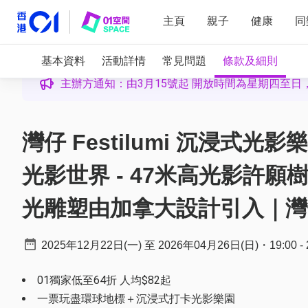
主頁
親子
健康
同
基本資料
活動詳情
常見問題
條款及細則
主辦方通知：由3月15號起 開放時間為星期四至日
灣仔 Festilumi 沉浸式光
光影世界 - 47米高光影許願樹
光雕塑由加拿大設計引入｜灣
2025年12月22日(一)
至
2026年04月26日(日)
・
19:00
-
01獨家低至64折 人均$82起
一票玩盡環球地標＋沉浸式打卡光影樂園