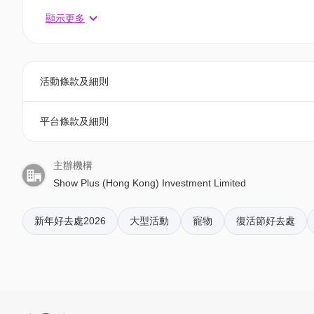
關於 Festilumi 沉浸式光影樂園
相關活動電子門票；
顯示更多
Festilumi 源於加拿大,是一個透過充滿想像力的光
- 透過訂單電郵內按「查看電子票」連結; 部份活動設有
亮一個個奇幻場景,為不同年齡的訪客創造一個獨一無
式國度。這個節日體驗透過巨型雕塑、令人目不暇給的聲光
4. 我預訂了活動，但還沒收到確認電郵，該怎樣辦？
全球最高的光影聖誕樹,更成為風靡全球的年度盛事,為
活動條款及細則
- 如果仍未能找到確認電郵，你可以電郵到 01space@h
Festilumi 曾於兩大主要市場三度榮獲「年度景點
平台條款及細則
5. 下單後，我可以修改訂單或申請退款嗎？
活動早前於加拿大首次亮相時,已獲得 4.5/5 的極高觀眾
訂單確認後，不設修改及退款，如需更多協助，請電郵到 01s
慕名而來。訪客將踏上一趟穿越九個璀璨主題世界的光
主辦機構
物。重點推介包括由絢麗紅金色光影組成的「魔幻楓林
Show Plus (Hong Kong) Investment Limited
6. 如何賺取及使用 01 積分？
國」。訪客穿梭於各個主題國度,發掘意想不到的驚喜,
於「01空間」購票，每消費$1即可賺取1「01積分」
整個體驗的重頭戲,是全球最高的光影聖誕樹「Festilumi
新年好去處2026
大型活動
寵物
復活節好去處
再玩！
震撼人心的沉浸式燈光音樂匯演的中心,維港兩岸均可
活動內容如有更改, 恕不另行通知, 詳情請參閱官網: https://fes