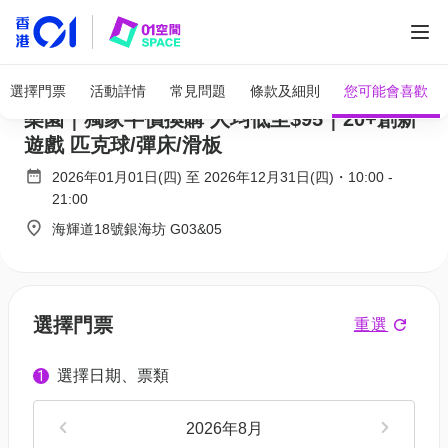
全部圖片
Super Sports Park 全港最大5萬呎室內運動
選擇門票
活動詳情
常見問題
條款及細則
您可能會喜歡
樂園｜獨家半價換購 人均低至$95｜20+創新
遊戲 匹克球/彈床/滑板
2026年01月01日(四)
至
2026年12月31日(四)
・
10:00
-
21:00
海輝道18號銀海坊 G03&05
選擇門票
重選
選擇日期、票類
1
2026年8月