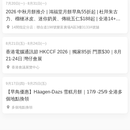
7月20日(一) - 8月31日(一)
2026 中秋月餅推介 | 鴻福堂月餅早鳥55折起 | 杜拜朱古
力、榴槤冰皮、迷你奶黃、傳統五仁$188起 | 全港14+分
店換領
14間指定分店：聯合道198號樂富廣場A區3樓3133A號舖
8月21日(五) - 8月24日(一)
香港電腦通訊節 HKCCF 2026｜獨家85折 門票$30｜8月
SSP全新團體遊戲｜賽車對決 等你組隊挑機！
21-24日 灣仔會展
🏎️ 賽車模擬器｜即時對戰・以速度技術取勝！
香港會議展覽中心
模擬真實賽車操控，即時飆車對決，喺多元賽道上鬥
快、鬥準、鬥反應，感受真正嘅速度與激情！
9月17日(四) - 9月25日(五)
【早鳥優惠】Häagen-Dazs 雪糕月餅｜17/9 -25/9 全港多
個地點換領
多個地點換領