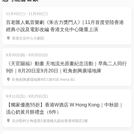
設施:
5. 下單後，我可以修改訂單或申請退款嗎？
Super Sports Park 匹克球 (Pickleball）場現已開放
訂單確認後，不設修改及退款，如需更多協助，請電
11月4日(三) - 11月4日(三)
匹克球即係咩啊？結合羽毛球、乒乓球同網球嘅樂
郵到 01space@hk01.com。
百老匯人氣音樂劇《朱古力獎門人》| 11月首度登陸香港
趣，適合所有年齡層，就算新手都好易上手！
經典小說及電影改編 香港文化中心隆重上演
6. 如何賺取及使用 01 積分？
香港文化中心大劇院
於「01空間」購票，每消費$1即可賺取1「01積
分」。揀啱心水活動，以100分扣減$1購買門票。玩完
8月20日(四) - 9月20日(日)
再賺，賺完再買、再食、再玩！
《天官賜福》動畫 天地流光原畫紀念活動｜早鳥二人同行
9折｜8月20日至9月20日｜旺角創興廣場地庫
旺角創興廣場地庫INCUBASE Arena B1
9月11日(五) - 9月25日(五)
【獨家優惠55折】香港W酒店 W Hong Kong｜中秋節｜
流心奶黃月餅禮盒（6件）
尖沙咀柯士甸道西1號港鐵九龍站香港W酒店1樓