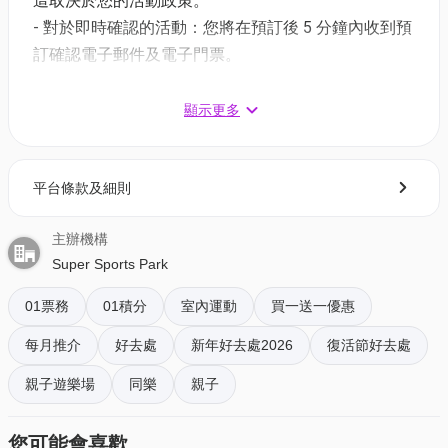
這取決於您的活動政策。
- 對於即時確認的活動：您將在預訂後 5 分鐘內收到預
備註：【*低至半價/9折換購】 - 優惠適用指定活動門
訂確認電子郵件及電子門票。
票，以01積分抵扣方式付款。以上優惠價錢均以扣減
- 對於需主辦方確認的活動：電子門票將會於您預訂後
最多「01積分」後計算所得，以版面顯示計算為準。
1 - 3 個工作天內發送到您所登記的電郵地址。
顯示更多
有關「01積分」的使用條款及細則，請詳閱
https://www.hk01.com/terms 之相關部分其他請參閱
3. 如何打開及使用電子門票 ?
條款及細則。
平台條款及細則
- 會員可以下載《香港01》流動應用程式(APP) ，並以
購票時所綁定的電話號碼登入帳戶，順序按「我的」>
注意事項:
主辦機構
按「門票」> 點擊相關活動電子門票；
所有入場人士(4歲或以上)均須購票入場 一人一票
Super Sports Park
- 透過訂單電郵內按「查看電子票」連結; 部份活動設
大小同價，9歲以下小童須成人購票陪同入場
有電子門票附件(PDF)。
每位成人每時段只可陪同兩位小童入場
01票務
01積分
室內運動
買一送一優惠
每位進入Super Sports Park人士必需簽妥免責聲明
每月推介
好去處
新年好去處2026
復活節好去處
4. 我預訂了活動，但還沒收到確認電郵，該怎樣辦？
後才可進場 (18歲以下必需由成年人簽名)
- 如果仍未能找到確認電郵，你可以電郵到
親子遊樂場
同樂
親子
所有入場人士必須穿著Super Sports Park防滑襪
01space@hk01.com 與我們聯絡。
($30/雙)
您可能會喜歡