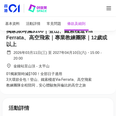
全部圖片
香港太平山飛索之旅 打卡維港日夜美景｜01
基本資料
活動詳情
常見問題
條款及細則
獨家限時減$100｜登山、鐵索棧道Via
Ferrata、高空飛索｜專業教練團隊｜12歲或
以上
2026年03月11日(三)
至
2027年04月10日(六)
・
15:00
-
20:00
金鐘站至山頂 - 太平山
01獨家限時減$100！全部日子適用
3大環節全包！登山、鐵索棧道Via Ferrata、高空飛索
教練團隊全程陪同，安心體驗無與倫比的高空之旅
活動詳情