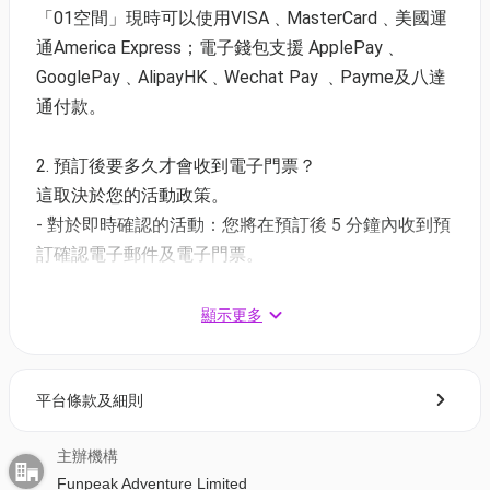
需同時購買8張門票起｜$780(原價$880)
「01空間」現時可以使用VISA﹑MasterCard﹑美國運
*客人需於購買後聯絡主辦機構確認時間兌換，星期六/
通America Express；電子錢包支援 ApplePay﹑
日皆有團
GooglePay﹑AlipayHK﹑Wechat Pay ﹑Payme及八達
通付款。
正價報名:
2. 預訂後要多久才會收到電子門票？
單人拼團｜日間市景15:30-19:30｜$780
這取決於您的活動政策。
單人拼團｜晚間夜景16:30-20:30｜$880
- 對於即時確認的活動：您將在預訂後 5 分鐘內收到預
8人起自組團｜任約日期｜日間市景15:30-19:30｜
訂確認電子郵件及電子門票。
需同時購買8張門票起｜$780
- 對於需主辦方確認的活動：電子門票將會於您預訂後
8人起自組團｜任約日期｜晚間夜景16:30-20:30｜
1 - 3 個工作天內發送到您所登記的電郵地址。
顯示更多
需同時購買8張門票起｜$880
－價錢包括－
3. 如何打開及使用電子門票 ?
1. 活動費用
平台條款及細則
- 會員可以下載《香港01》流動應用程式(APP) ，並以
2. 安全裝備（安全帶、頭盔、以及其他活動所需裝
購票時所綁定的電話號碼登入帳戶，順序按「我的」>
備）
主辦機構
按「門票」> 點擊相關活動電子門票；
3. 教練費
Funpeak Adventure Limited