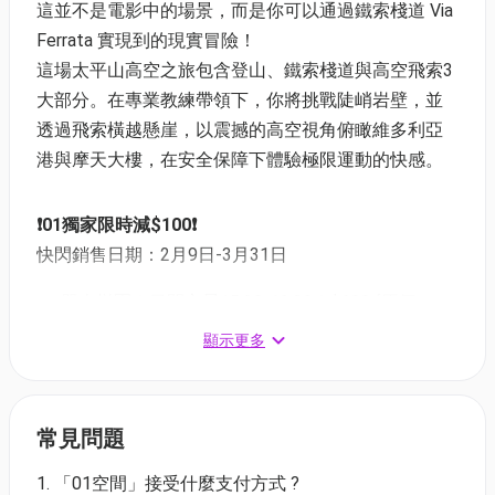
這並不是電影中的場景，而是你可以通過鐵索棧道 Via
Ferrata 實現到的現實冒險！
這場太平山高空之旅包含登山、鐵索棧道與高空飛索3
大部分。在專業教練帶領下，你將挑戰陡峭岩壁，並
透過飛索橫越懸崖，以震撼的高空視角俯瞰維多利亞
港與摩天大樓，在安全保障下體驗極限運動的快感。
❗01獨家限時減$100❗
快閃銷售日期：2月9日-3月31日
單人拼團｜日間市景15:30-19:30｜$680 (原價
$780)
顯示更多
單人拼團｜晚間夜景16:30-20:30｜$780 (原價
$880)
8人起自組團｜任約日期｜日間市景15:30-19:30｜
常見問題
需同時購買8張門票起｜$680 (原價$780)
8人起自組團｜任約日期｜晚間夜景16:30-20:30｜
1. 「01空間」接受什麼支付方式 ?