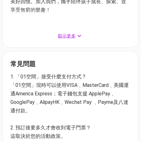
美好回憶。加入我們，攜手陪伴孩子成長、探索、並
享受無窮的樂趣！
【恆常優惠】
顯示更多
全日通行證＋1小時課程 (一家長+一小童) | 可重複入
場 | 適用於星期六日
01空間特別優惠價：$350 (原價HK$450)
常見問題
課程：跆拳道 | 每星期六下午12:30-1:30
學跆拳道讓孩子強身健體、學習紀律，培養專注力與
1. 「01空間」接受什麼支付方式 ?
自信心。在禮儀薰陶下學會尊重，透過晉級制度建立
「01空間」現時可以使用VISA﹑MasterCard﹑美國運
目標，是鍛鍊身心、促進全方位成長的最佳運動。
通America Express；電子錢包支援 ApplePay﹑
GooglePay﹑AlipayHK﹑Wechat Pay ﹑Payme及八達
課程：團體運動 | 每星期日上午9:30-10:30
通付款。
團體運動讓孩子在奔跑中強健體魄，這類活動不只鍛
鍊身體，更促進社交與情緒發展，幫助孩子建立自
2. 預訂後要多久才會收到電子門票？
信，學習尊重他人及運動精神。
這取決於您的活動政策。