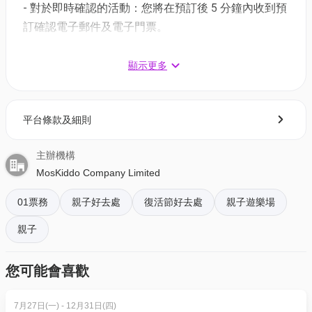
- 對於即時確認的活動：您將在預訂後 5 分鐘內收到預
開放時間：星期一至日 9am-6pm
訂確認電子郵件及電子門票。
地址：香港黃竹坑香葉道 2 號 One Island South 13 樓
- 對於需主辦方確認的活動：電子門票將會於您預訂後
1 - 3 個工作天內發送到您所登記的電郵地址。
顯示更多
3. 如何打開及使用電子門票 ?
平台條款及細則
- 會員可以下載《香港01》流動應用程式(APP) ，並以
購票時所綁定的電話號碼登入帳戶，順序按「我的」>
主辦機構
按「門票」> 點擊相關活動電子門票；
MosKiddo Company Limited
- 透過訂單電郵內按「查看電子票」連結; 部份活動設
有電子門票附件(PDF)。
01票務
親子好去處
復活節好去處
親子遊樂場
親子
4. 我預訂了活動，但還沒收到確認電郵，該怎樣辦？
- 如果仍未能找到確認電郵，你可以電郵到
您可能會喜歡
01space@hk01.com 與我們聯絡。
7月27日(一) - 12月31日(四)
5. 下單後，我可以修改訂單或申請退款嗎？