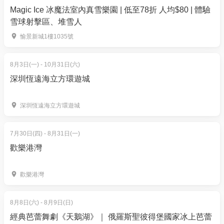
Magic Ice 冰魔法室內真雪樂園 | 低至78折 人均$80 | 體驗
訂單確認後，不設修改及退款，如需更多協助，請電
雪球射擊區、堆雪人
郵到 01space@hk01.com。
愉景新城1樓1035號
6. 如何賺取及使用 01 積分？
於「01空間」購票，每消費$1即可賺取1「01積
8月3日(一) - 10月31日(六)
分」。揀啱心水活動，以100分扣減$1購買門票。玩完
深圳恆遠海立方環遊城
再賺，賺完再買、再食、再玩！
深圳恆遠海立方環遊城
7月30日(四) - 8月31日(一)
歡樂港灣
歡樂港灣
8月8日(六) - 8月9日(日)
經典芭蕾舞劇《天鵝湖》｜ 俄羅斯聖彼得堡國家冰上芭蕾