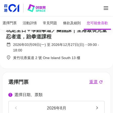
全部圖片
MOSKIDDO 黃竹坑三萬呎遊樂場｜獨家78折
選擇門票
活動詳情
常見問題
條款及細則
您可能會喜歡
玩足全日＋學跆拳道／團體課｜全港最長兒童
忍者道，跆拳道課程
2026年03月09日(一)
至
2026年12月27日(日)
・
09:00
-
18:00
黃竹坑香葉道 2 號 One Island South 13 樓
選擇門票
重選
選擇日期、票類
1
2026年8月