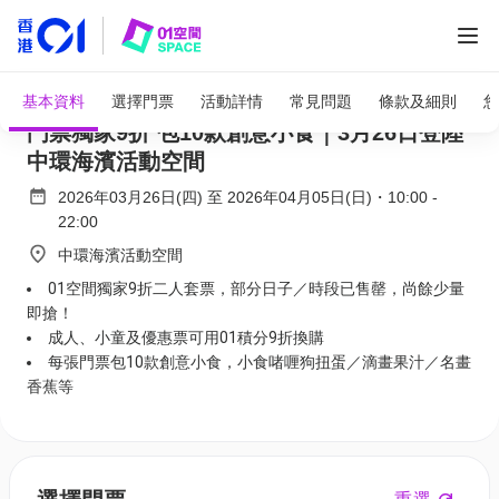
全部圖片
Central Yards Edible Art Fair 中環藝嚐展｜
基本資料
選擇門票
活動詳情
常見問題
條款及細則
您
門票獨家9折 包10款創意小食｜3月26日登陸
中環海濱活動空間
2026年03月26日(四)
至
2026年04月05日(日)
・
10:00
-
22:00
中環海濱活動空間
01空間獨家9折二人套票，部分日子／時段已售罄，尚餘少量
即搶！
成人、小童及優惠票可用01積分9折換購
每張門票包10款創意小食，小食啫喱狗扭蛋／滴畫果汁／名畫
香蕉等