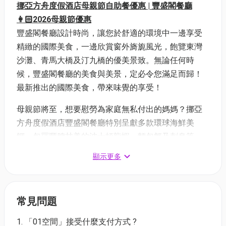
挪亞方舟度假酒店母親節自助餐優惠 | 豐盛閣餐廳
👩🏻2026母親節優惠
豐盛閣餐廳設計時尚，讓您於舒適的環境中一邊享受
精緻的國際美食，一邊欣賞窗外旖旎風光，飽覽東灣
沙灘、青馬大橋及汀九橋的優美景致。無論任何時
候，豐盛閣餐廳的美食與美景，定必令您滿足而歸！
最新推出的國際美食，帶來味覺的享受！
母親節將至，想要慰勞為家庭無私付出的媽媽？挪亞
方舟度假酒店豐盛閣餐廳特別呈獻多款環球海鮮美
饌，包羅豐腴甘美的波士頓龍蝦、麵包蟹及刺身等，
還有由我們主廚精心炮製的清蒸沙巴龍躉、麵包蟹肉
顯示更多
釀蟹蓋、避風塘海鮮、燒美國有骨肉眼等一系列豐盛
熱葷，當然不能錯過琳瑯滿目的精緻甜品。讓您與摯
愛家人大歎美食同時，飽覽醉人青馬大橋的全海景
常見問題
致，為一眾孝順子女表達最深情的謝意！
每位母親更
可獲贈甜蜜潤澤的「椰汁雪耳燉桃膠」乙客。
1. 「01空間」接受什麼支付方式 ?