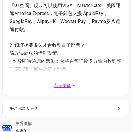
「01空間」現時可以使用VISA﹑MasterCard﹑美國運
挪亞方舟自助餐優惠
👩🏻
母親節2大1小食玩套票快閃
通America Express；電子錢包支援 ApplePay﹑
55折
GooglePay﹑AlipayHK﹑Wechat Pay ﹑Payme及八達
⏰優惠日期：21/4/2026 11:00 至 8/5/2026 23:59
通付款。
✅兌換日期：9/5/2026 至 10/5/2026
2. 預訂後要多久才會收到電子門票？
這取決於您的活動政策。
母親節2大1小食玩套票快閃55折—臻愛頌饌母親節海
- 對於即時確認的活動：您將在預訂後 5 分鐘內收到預
鮮自助餐
訂確認電子郵件及電子門票。
價錢：$1,350 / 3位 | 人均$450 | 原價：$2,454.4 | 55
- 對於需主辦方確認的活動：電子門票將會於您預訂後
折
1 - 3 個工作天內發送到您所登記的電郵地址。
顯示更多
＊套票送3張挪亞方舟門票+DIY啤啤熊毛公仔工作坊，
製作啤啤熊乙隻不連衣飾，另可現場自選加購服飾
3. 如何打開及使用電子門票 ?
臻愛頌饌母親節海鮮自助餐價錢
平台條款及細則
- 會員可以下載《香港01》流動應用程式(APP) ，並以
每位成人：$477 | 原價：$657.8 | 72折
購票時所綁定的電話號碼登入帳戶，順序按「我的」>
每位兒童：$306 | 原價：$404.8 | 76折
主辦機構
按「門票」> 點擊相關活動電子門票；
＊凡購買自助餐送香港馬灣公園挪亞方舟門票1張（成
香港01