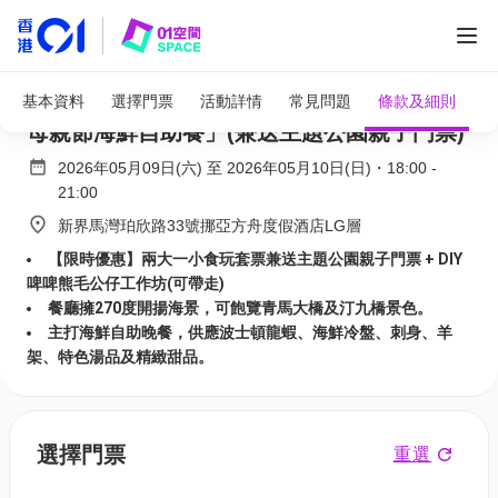
全部圖片
挪亞方舟度假酒店自助餐55折起 | 「臻愛頌饌
基本資料
選擇門票
活動詳情
常見問題
條款及細則
母親節海鮮自助餐」(兼送主題公園親子門票)
2026年05月09日(六)
至
2026年05月10日(日)
・
18:00
-
21:00
新界馬灣珀欣路33號挪亞方舟度假酒店LG層
【限時優惠】兩大一小食玩套票兼送主題公園親子門票 + DIY
啤啤熊毛公仔工作坊(可帶走)
餐廳擁270度開揚海景，可飽覽青馬大橋及汀九橋景色。
主打海鮮自助晚餐，供應波士頓龍蝦、海鮮冷盤、刺身、羊
架、特色湯品及精緻甜品。
選擇門票
重選