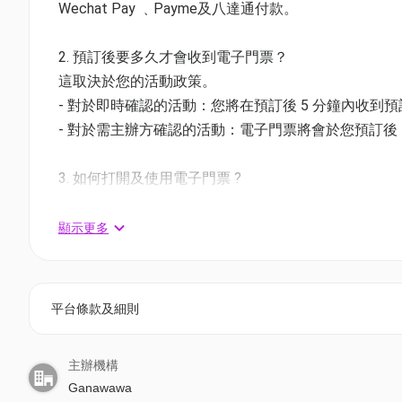
【8折】90分鐘2大2小門票 + 60個遊戲幣 | 送Ganaw
Wechat Pay ﹑Payme及八達通付款。
01空間特別優惠價: 平日 HK$252/一組 (原價HK$316) |
- 此方案一組門票已包兩位2至12歲小朋友及兩位18
2. 預訂後要多久才會收到電子門票？
- 入場小童送防滑襪兩對，成人進入場地必須穿著襪子
這取決於您的活動政策。
- 對於即時確認的活動：您將在預訂後 5 分鐘內收到
入場時段：每天11am - 6pm（逢星期一休館）
- 對於需主辦方確認的活動：電子門票將會於您預訂後 1
地址：荔枝角深盛路8號碧海藍天Aeon荔枝角店一樓
3. 如何打開及使用電子門票 ?
4D虛擬星際激戰區
- 會員可以下載《香港01》流動應用程式(APP) ，
相關活動電子門票；
顯示更多
- 透過訂單電郵內按「查看電子票」連結; 部份活動設有
4. 我預訂了活動，但還沒收到確認電郵，該怎樣辦？
平台條款及細則
- 如果仍未能找到確認電郵，你可以電郵到 01space@h
主辦機構
5. 下單後，我可以修改訂單或申請退款嗎？
Ganawawa
訂單確認後，不設修改及退款，如需更多協助，請電郵到 01s