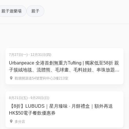
親子遊樂場
親子
。揀啱心水活動，以100分扣減$1購買門票。玩完再賺，賺完再
7月27日(一) - 12月31日(四)
Urbanpeace 全港首創無重力Tufting | 獨家低至58折 親
子簇絨地毯、流體熊、毛球畫、毛料娃娃、串珠放題、
銀戒指製作 | 觀塘
觀塘開源道54號豐利中心2樓213室
8月21日(五) - 9月20日(日)
【8折】LUBUDS｜星月臻味 · 月餅禮盒｜額外再送
HK$50電子餐飲優惠券
多分店