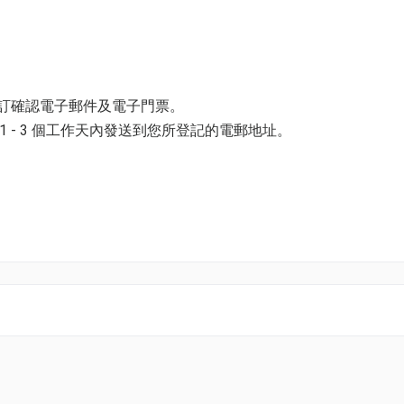
awa會員卡2張
 週末 HK$301/一組 (原價HK$376)
歲或以上的陪同成人
預訂確認電子郵件及電子門票。
 - 3 個工作天內發送到您所登記的電郵地址。
並以購票時所綁定的電話號碼登入帳戶，順序按「我的」> 按「門票」
電子門票附件(PDF)。
k01.com 與我們聯絡。
pace@hk01.com。