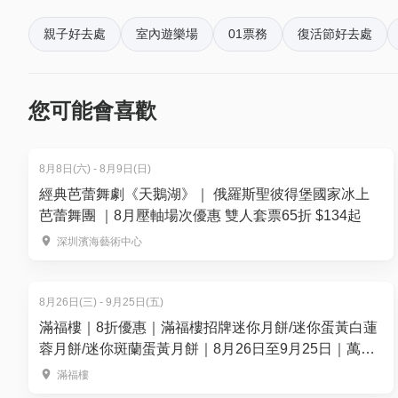
親子好去處
室內遊樂場
01票務
復活節好去處
6. 如何賺取及使用 01 積分？
於「01空間」購票，每消費$1即可賺取1「01積分」
再玩！
您可能會喜歡
8月8日(六) - 8月9日(日)
經典芭蕾舞劇《天鵝湖》｜ 俄羅斯聖彼得堡國家冰上
芭蕾舞團 ｜8月壓軸場次優惠 雙人套票65折 $134起
深圳濱海藝術中心
8月26日(三) - 9月25日(五)
滿福樓｜8折優惠｜滿福樓招牌迷你月餅/迷你蛋黃白蓮
蓉月餅/迷你斑蘭蛋黃月餅｜8月26日至9月25日｜萬麗
海景酒店滿福樓
數碼奇幻星球
滿福樓