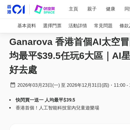
主頁
親子
健康
同
基本資料
選擇門票
活動詳情
常見問題
條款
Ganarova 香港首個AI
均最平$39.5任玩6大區｜
好去處
2026年03月23日(一)
至
2026年12月31日(四)
・
11:00
-
快閃買一送一 人均最平$39.5
香港首個！人工智能科技室內兒童遊樂場