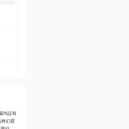
0個遊戲
場內設有
碼奇幻星
挑戰任