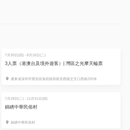
買、再食、
7月30日(四) - 8月18日(二)
3人票（港澳台及境外遊客）| 灣區之光摩天輪票
廣東省深圳市寶安區海府路與新安西路交叉口西南200米
7月28日(二) - 12月31日(四)
錦綉中華民俗村
錦綉中華民俗村