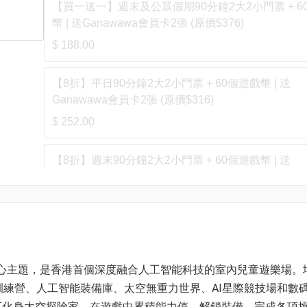
【買一送一】週末及公眾假期90分鐘2大2小門票 + 6
幣 | 送Ganawawa會員卡2張 (原價$376)
$ 188.00
【8折】平日90分鐘2大2小門票 + 60個遊戲幣 | 送
Ganawawa會員卡2張 (原價$316)
$ 252.00
【8折】週末90分鐘2大2小門票 + 60個遊戲幣 | 送
Ganawawa會員卡2張 (原價$376)
$ 301.00
險為核心主題，是香港首個深度融合人工智能科技的室內兒童遊樂場。
訓練營、人工智能裝備庫、太空無重力世界、AI星際競技場和數
可化身太空探險家，在遊戲中累積能力值、解鎖裝備，完成各項