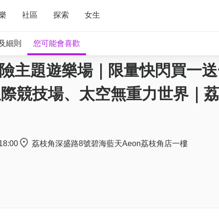
樂
社區
探索
女生
及細則
您可能會喜歡
太空冒險主題遊樂場｜限量快閃買一送
AI星際競技場、太空無重力世界｜
18:00
荔枝角深盛路8號碧海藍天Aeon荔枝角店一樓