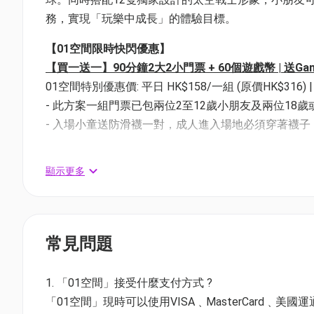
務，實現「玩樂中成長」的體驗目標。
【01空間限時快閃優惠】
【買一送一】90分鐘2大2小門票 + 60個遊戲幣 | 送Ga
01空間特別優惠價: 平日 HK$158/一組 (原價HK$316) | 
- 此方案一組門票已包兩位2至12歲小朋友及兩位18
- 入場小童送防滑襪一對，成人進入場地必須穿著襪子
售賣日期：6月1日 - 7月11日
顯示更多
適用日期：6月2日 - 7月12日
【
01空間優惠
】
【85折】90分鐘1大1小門票 + 30個遊戲幣 | 送Gana
常見問題
01空間特別優惠價: 平日 HK$134/一組 (原價HK$158) |
- 此方案一組門票已包一位2至12歲小朋友及一位18
- 入場小童送防滑襪一對，成人進入場地必須穿著襪子
1. 「01空間」接受什麼支付方式 ?
「01空間」現時可以使用VISA﹑MasterCard﹑美國運通Amer