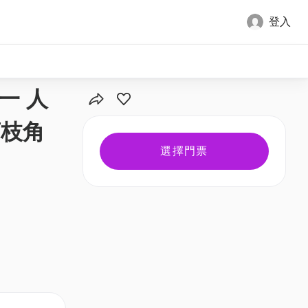
登入
全部圖片
一 人
荔枝角
選擇門票