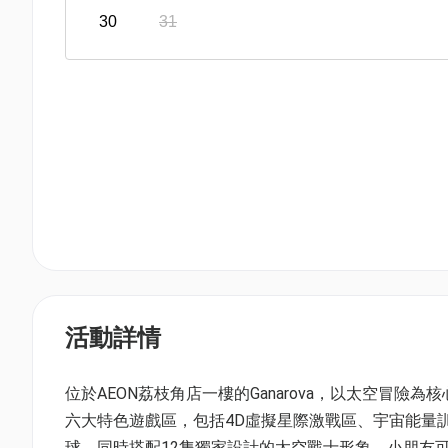
30
31
活動詳情
位於AEON荔枝角店一樓的Ganarova，以太空冒
六大特色遊戲區，包括4D虛擬星際激戰區、宇宙能量
球。同時搭配12隻獨家設計的太空戰士形象，小朋友