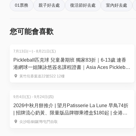
大型攀爬障礙迷宮
01票務
親子好去處
復活節好去處
室內好去處
6. 如何賺取及使用 01 積分？
於「01空間」購票，每消費$1即可賺取1「01積分」
再玩！
您可能會喜歡
7月13日(一) - 8月21日(五)
Pickleball匹克球 兒童暑期班 獨家83折｜6-13歲 連香
港網球一姐陳詠悠簽名課程證書｜Asia Aces Pickleball
Academy【推廣碼減$100】
黃竹坑香葉道22號S22 12樓
9月4日(五) - 9月24日(四)
2026中秋月餅推介 | 望月Patisserie La Lune 早鳥74折
| 招牌流心奶黃、限量版品牌聯乘禮盒$180起 | 全港多
區便利換領
尖沙咀/銅鑼灣/屯門自取