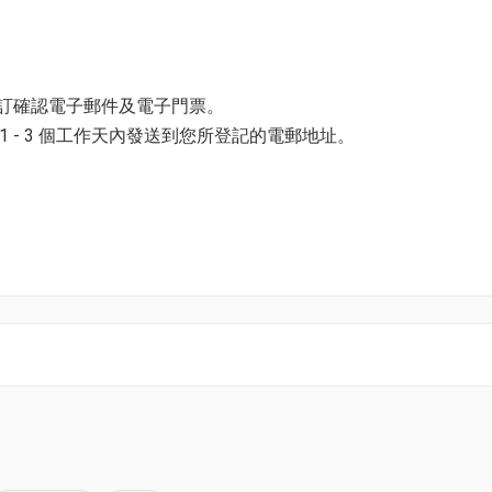
+ 小童防滑襪2對
預訂確認電子郵件及電子門票。
 - 3 個工作天內發送到您所登記的電郵地址。
以上的陪同成人
子
無法分開不同日子或場次分開使用
並以購票時所綁定的電話號碼登入帳戶，順序按「我的」> 按「門票」
+ 小童防滑襪2對
電子門票附件(PDF)。
以上的陪同成人
子
無法分開不同日子或場次分開使用
k01.com 與我們聯絡。
0 | 16:30-18:30（逢星期一休館）
2出口）
pace@hk01.com。