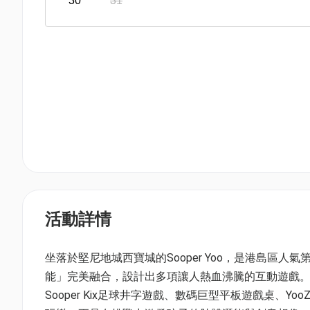
30
31
活動詳情
坐落於堅尼地城西寶城的Sooper Yoo，是港島區
能」完美融合，設計出多項讓人熱血沸騰的互動遊戲。
Sooper Kix足球井字遊戲、數碼巨型平板遊戲桌、YooZ