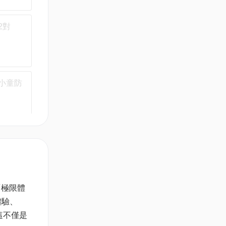
2對
 小童防
「極限體
體驗、
。這不僅是