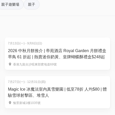
親子遊樂場
親子
。揀啱心水活動，以100分扣減$1購買門票。玩完再賺，賺完再
7月13日(一) - 9月6日(日)
2026 中秋月餅推介 | 帝苑酒店 Royal Garden 月餅禮盒
早鳥 61 折起 | 熱賣迷你奶黃、皇牌蝴蝶酥禮盒$248起
香港九龍尖沙咀東部麽地道69號
7月27日(一) - 12月31日(四)
Magic Ice 冰魔法室內真雪樂園 | 低至78折 人均$80 | 體
驗雪球射擊區、堆雪人
愉景新城1樓1035號