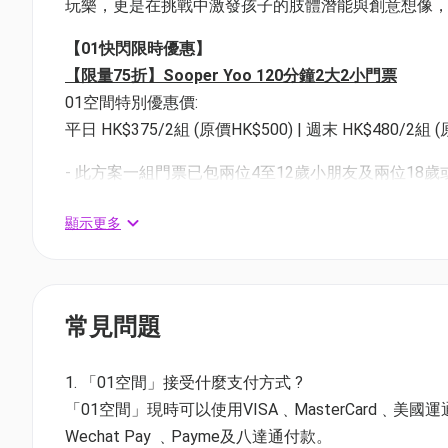
玩樂，更是在挑戰中激發孩子的肢體潛能與創意想像
【01快閃限時優惠】
【限量75折】Sooper Yoo 120分鐘2大2小門票
01空間特別優惠價:
平日 HK$375/2組 (原價HK$500) | 週末 HK$480/2組 (
- 此方案一組門票已包兩位4至12歲小朋友及兩位18
- 入場小童送防滑襪兩對，成人進入場地必須穿著襪子
顯示更多
- 2大2小名額必須於同一時間及同一場次進場使用，
售賣日期：7月3日-7月31日
適用日期：7月3日-7月31日
常見問題
【恆常優惠】
Sooper Yoo 平日120分鐘1大1小門票
1. 「01空間」接受什麼支付方式 ?
01空間特別優惠價:
「01空間」現時可以使用VISA﹑MasterCard﹑美國運通Amer
HK$240/1組 (原價HK$250)
Wechat Pay ﹑Payme及八達通付款。