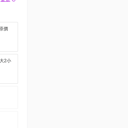
(原價
2大2小