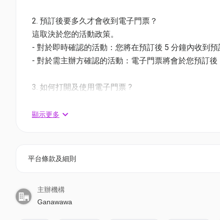
Sooper Yoo 週末120分鐘1大1小門票
01空間特別優惠價: HK$310/1組 (原價HK$320)
2. 預訂後要多久才會收到電子門票？
這取決於您的活動政策。
【85折優惠】Sooper Yoo 平日120分鐘2大2小門票 
- 對於即時確認的活動：您將在預訂後 5 分鐘內收到
01空間特別優惠價: HK$425 (原價HK$500) | 人均$107
- 對於需主辦方確認的活動：電子門票將會於您預訂後 1
- 此方案門票已包兩位4至12歲小朋友及兩位18歲或
- 入場小童送防滑襪共2對，成人進入場地必須穿著襪
3. 如何打開及使用電子門票 ?
- 2大2小名額必須於同一時間及同一場次進場使用，
- 會員可以下載《香港01》流動應用程式(APP) ，
【85折優惠】Sooper Yoo 週末120分鐘2大2小門票
相關活動電子門票；
顯示更多
01空間特別優惠價: HK$544 (原價HK$640) | 人均$136
- 透過訂單電郵內按「查看電子票」連結; 部份活動設有
- 此方案門票已包兩位4至12歲小朋友及兩位18歲或
- 入場小童送防滑襪共2對，成人進入場地必須穿著襪
4. 我預訂了活動，但還沒收到確認電郵，該怎樣辦？
平台條款及細則
- 2大2小名額必須於同一時間及同一場次進場使用，
- 如果仍未能找到確認電郵，你可以電郵到 01space@h
入場時段：10:00-12:00 | 12:10-14:10 | 14:20=16:2
主辦機構
5. 下單後，我可以修改訂單或申請退款嗎？
地址：堅尼地城卑路乍街8號西寶城一樓（香港大學站C
Ganawawa
訂單確認後，不設修改及退款，如需更多協助，請電郵到 01s