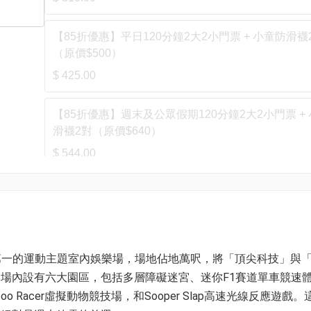
【85折優惠】平日120分鐘2大2小門票 + 小童防滑襪
（原價$500）
$ 425.00
【85折優惠】週末及公眾假期120分鐘2大2小門票 +
滑襪2對（原價$640）
$ 544.00
人氣第一的運動主題室內娛樂場，場地佔地萬呎，將「頂尖科技」與
場內設有六大園區，包括多層障礙迷宮、迷你F1賽道單車競速
oo Racer虛擬動物競技場，和Sooper Slap高速光線反應遊戲