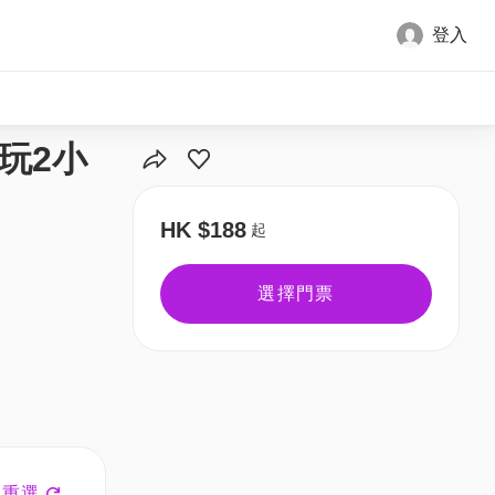
登入
全部圖片
4玩2小
HK $188
起
選擇門票
重選