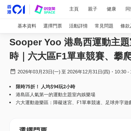
主頁
親子
健康
同
基本資料
選擇門票
活動詳情
常見問題
條款
Sooper Yoo 港島西運動
時｜六大區F1單車競賽、攀
2026年03月23日(一)
至
2026年12月31日(四)
・
10:30
-
限時75折！ 人均$94玩2小時
港島區人氣第一的運動主題室內娛樂場
六大運動遊樂區：障礙迷宮、F1單車競速、足球井字遊
選擇門票