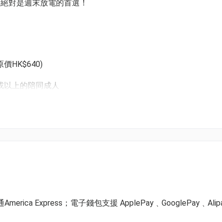
，絕對是週末放電的首選！
原價HK$640)
歲或以上的陪同成人
無法分開不同日子或場次分開使用
ica Express；電子錢包支援 ApplePay﹑GooglePay﹑Alip