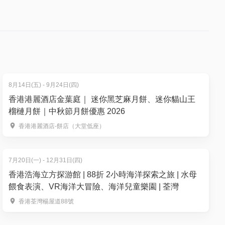
買、再食、
8月14日(五) - 9月24日(四)
香港港麗酒店金葉庭｜ 迷你黑芝麻月餅、迷你貓山王
榴槤月餅｜中秋節月餅優惠 2026
香港港麗酒店-餅店（大堂低座）
7月20日(一) - 12月31日(四)
香港浩海立方探游館 | 88折 2小時海洋探索之旅 | 水母
餵食表演、VR海洋大冒險、海洋兒童樂園 | 荃灣
香港荃灣楊屋道88號