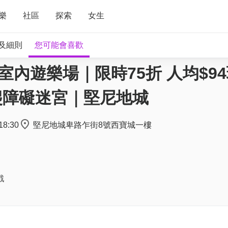
樂
社區
探索
女生
及細則
您可能會喜歡
主題室內遊樂場｜限時75折 人均$9
爬障礙迷宮｜堅尼地城
18:30
堅尼地城卑路乍街8號西寶城一樓
戲