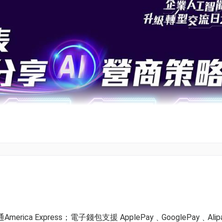
ica Express；電子錢包支援 ApplePay﹑GooglePay﹑Alip