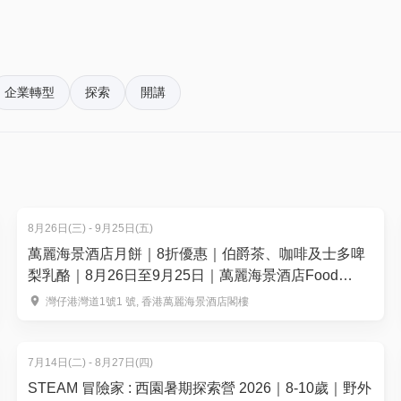
pace@hk01.com。
企業代表 AWS、Cisco、IBM
、
Microsoft、NVIDIA
分享關鍵
ni、ChatGPT、DeepSeek V4、OpenClaw等AI工具｜助您職場轉
。揀啱心水活動，以100分扣減$1購買門票。玩完再賺，賺完再
網絡🤝
企業轉型
探索
開講
8月26日(三) - 9月25日(五)
萬麗海景酒店月餅｜8折優惠｜伯爵茶、咖啡及士多啤
梨乳酪｜8月26日至9月25日｜萬麗海景酒店Food
Studio
灣仔港灣道1號1 號, 香港萬麗海景酒店閣樓
7月14日(二) - 8月27日(四)
STEAM 冒險家 : 西園暑期探索營 2026｜8-10歲｜野外