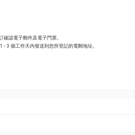
預訂確認電子郵件及電子門票。
 - 3 個工作天內發送到您所登記的電郵地址。
並以購票時所綁定的電話號碼登入帳戶，順序按「我的」> 按「門票」
電子門票附件(PDF)。
汰❌！人工智能已從「未來趨勢」變成
「競爭剛需」
。
k01.com 與我們聯絡。
機械人，提升公司效率⛏️