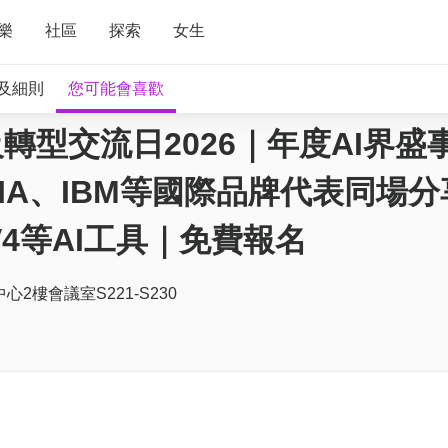
樂
社區
探索
女生
及細則
您可能會喜歡
型交流日2026｜年度AI界盛事
VIDIA、IBM等國際品牌代表同場
k V4等AI工具｜免費報名
2樓會議室S221-S230