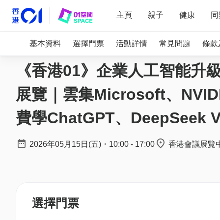
主頁
親子
健康
同
基本資料
選擇門票
活動詳情
常見問題
條款
《香港01》企業人工智能升級轉
展覽｜雲集Microsoft、N
費學ChatGPT、DeepSee
2026年05月15日(五)
・
10:00
-
17:00
香港會議展覽中心
選擇門票