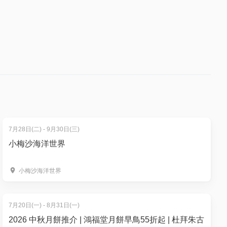
AI商用策
型
💡
買、再食、
7月28日(二) - 9月30日(三)
小梅沙海洋世界
小梅沙海洋世界
7月20日(一) - 8月31日(一)
2026 中秋月餅推介 | 鴻福堂月餅早鳥55折起 | 杜拜朱古