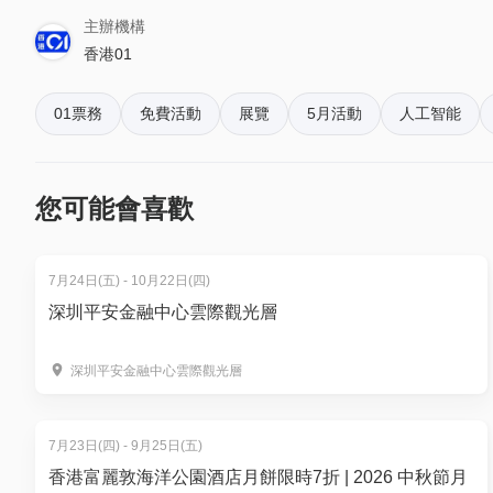
訂單確認後，不設修改及退款，如需更多協助，請電郵到 01s
2️⃣ 雲集巨頭實戰分享：20+ 場研討會、專題講座，
國際
主辦機構
略🌎
香港01
6. 如何賺取及使用 01 積分？
3️⃣ 最新工具即學即用：專家教您最新
Google Gemi
於「01空間」購票，每消費$1即可賺取1「01積分」
4️⃣ 搶佔合作投資機會：拓展商務人脈，建立跨行業人際
01票務
免費活動
展覽
5月活動
人工智能
再玩！
*活動名額有限，先登記先得。
______________________________
您可能會喜歡
地點：主場館
7月24日(五) - 10月22日(四)
深圳平安金融中心雲際觀光層
深圳平安金融中心雲際觀光層
7月23日(四) - 9月25日(五)
香港富麗敦海洋公園酒店月餅限時7折 | 2026 中秋節月