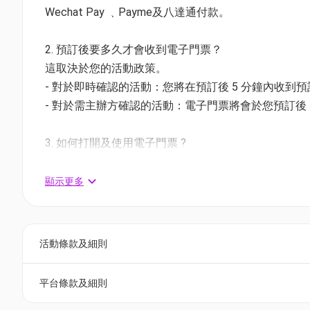
Wechat Pay ﹑Payme及八達通付款。
2. 預訂後要多久才會收到電子門票？
這取決於您的活動政策。
- 對於即時確認的活動：您將在預訂後 5 分鐘內收到
- 對於需主辦方確認的活動：電子門票將會於您預訂後 1
3. 如何打開及使用電子門票 ?
- 會員可以下載《香港01》流動應用程式(APP) ，
相關活動電子門票；
顯示更多
- 透過訂單電郵內按「查看電子票」連結; 部份活動設有
【識 AI 者生存？】
2026 世界大洗牌，唔學就等淘
4. 我預訂了活動，但還沒收到確認電郵，該怎樣辦？
活動條款及細則
- 如果仍未能找到確認電郵，你可以電郵到 01space@h
🔥絕不能錯過嘅理由是？🔥
平台條款及細則
5. 下單後，我可以修改訂單或申請退款嗎？
1️⃣ 瞬間掌握嶄新技術：20+ 展位率先體驗超前AI、