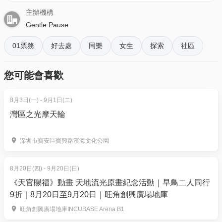
購票時所綁定的電話號碼登入帳戶，順序按「我的」>
❗4.30 國際爵士日｜快閃今日額外95折！購票時輸入推
主辦機構
按「門票」> 點擊相關活動電子門票；
Gentle Pause
廣碼【JAZZDAY95】即享，全部門票適用。
- 透過訂單電郵內按「查看電子票」連結; 部份活動設
有電子門票附件(PDF)。
01票務
好去處
同樂
女生
探索
社區
4. 我預訂了活動，但還沒收到確認電郵，該怎樣辦？
您可能會喜歡
- 如果仍未能找到確認電郵，你可以電郵到
01space@hk01.com 與我們聯絡。
8月3日(一) - 9月1日(二)
灣區之光摩天輪
5. 下單後，我可以修改訂單或申請退款嗎？
訂單確認後，不設修改及退款，如需更多協助，請電
深圳市寶安區寶興路濱海文化公園
郵到 01space@hk01.com。
8月20日(四) - 9月20日(日)
6. 如何賺取及使用 01 積分？
《天官賜福》動畫 天地流光原畫紀念活動｜早鳥二人同行
於「01空間」購票，每消費$1即可賺取1「01積
9折｜8月20日至9月20日｜旺角創興廣場地庫
分」。揀啱心水活動，以100分扣減$1購買門票。玩完
旺角創興廣場地庫INCUBASE Arena B1
再賺，賺完再買、再食、再玩！