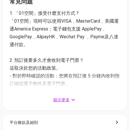
常見問題
相遇之美。
1. 「01空間」接受什麼支付方式 ?
✨
Gentle Pause 爵士映畫：《重慶森林》✨
「01空間」現時可以使用VISA﹑MasterCard﹑美國運
日期：2026年5月1-2日 (星期五&六)
通America Express；電子錢包支援 ApplePay﹑
時間：18:00 - 19:30（時長90分鐘）（最早5pm可入
GooglePay﹑AlipayHK﹑Wechat Pay ﹑Payme及八達
場）
通付款。
地點：K11 MUSEA 6樓 Sculpture Park
Dress Code: 綠色或黃色
2. 預訂後要多久才會收到電子門票？
這取決於您的活動政策。
票類（不設劃位/全企位）
- 對於即時確認的活動：您將在預訂後 5 分鐘內收到預
1. 01獨家二人同行9折 | 二人門票🎥
訂確認電子郵件及電子門票。
01空間優惠價: $896 (原價$996)
- 對於需主辦方確認的活動：電子門票將會於您預訂後
2. 單人門票（包一杯重慶森林主題特調酒精飲品🍸）
1 - 3 個工作天內發送到您所登記的電郵地址。
顯示更多
01空間優惠價: $498
3. 如何打開及使用電子門票 ?
3. 單人門票🎥
平台條款及細則
- 會員可以下載《香港01》流動應用程式(APP) ，並以
01空間優惠價: $498