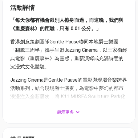
活動詳情
「每天你都有機會跟別人擦身而過，而這晚，我們與
《重慶森林》的距離，只有 0.01 公分。」
香港創意策劃團隊Gentle Pause聯同本地爵士樂團
「翻騰三周半」攜手呈獻Jazzing Cinema，以王家衛經
典電影《重慶森林》為靈感，重新演繹成充滿詩意的
沉浸式文化體驗。
Jazzing Cinema是Gentle Pause的電影與現場音樂跨界
活動系列，結合現場爵士演奏，為電影中夢幻的都市
浪漫注入全新層次，將 K11 MUSEA Sculpture Park化
身為光影、聲音與情感交織的戶外舞台。
顯示更多
在維港天際線之下，融合電影氛圍、現場爵士樂與城
市景觀，這場為期兩晚的體驗邀請觀眾放慢步伐，在
夜色與旋律之中感受屬於這座城市的浪漫節奏與短暫