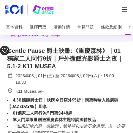
4.30 國際爵士日｜快閃今日額外95折！購票時輸入推廣
基本資料
選擇門票
活動詳情
常見問題
條款及細則
您
碼【JAZZDAY95】即享
全部圖片
Gentle Pause 爵士映畫:《重慶森林》｜01
獨家二人同行9折｜戶外微醺光影爵士之夜｜
5.1-2 K11 MUSEA
2026年05月01日(五)
至
2026年05月02日(六)
・
18:00
-
19:30
K11 Musea 6/F
4.30 國際爵士日｜快閃今日額外95折！購票時輸入推廣碼
【JAZZDAY95】即享
01獨家二人同行9折 門票$448起
單人門票限量贈送重慶森林主題特調酒精飲品
「如果記憶也是一個罐頭，我希望它永遠不會過期。若一定要
加一個日子，我希望它是一個爵士之夜。」