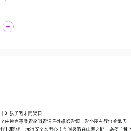
程｜3. 親子週末同樂日
程？由擁有專業資格嘅資深戶外導師帶領，帶小朋友行出冷氣房
程1:8陪伴，玩得安全又開心！今個暑假在山海之間，為孩子種