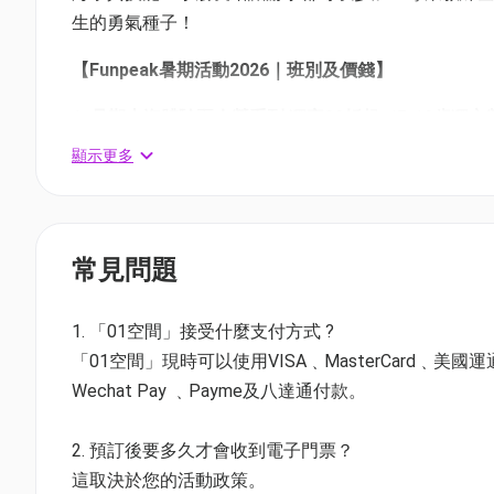
生的勇氣種子！
【Funpeak暑期活動2026｜班別及價錢】
1. 暑期山海體驗夏令營系列
獨家82折起
（5-12歲獨立
顯示更多
專業教練 1:8 全程陪伴，不懂游泳亦可參加，費用
活動時間：每日 09:30 - 16:30
活動地點: 西貢｜住宿地點：西貢麥理浩夫人度假營 （
常見問題
📌訓練目標：
✅ 浮潛、直立板、獨木舟、溪降飛索——每日解鎖「人
✅團隊協作與領導力： 玩住學合作、解難，發掘領袖潛
1. 「01空間」接受什麼支付方式 ?
✅資格證書：完成計劃後，將獲頒《Funpeak戶外探
「01空間」現時可以使用VISA﹑MasterCard﹑美國運通Amer
Wechat Pay ﹑Payme及八達通付款。
五日四夜【全能探索家】
- $4780 (原價$5,780)
5日4夜終極挑戰營！每日解鎖「人生第一次」，全方
2. 預訂後要多久才會收到電子門票？
境下引導小朋友克服恐懼、鍛煉膽量。課程更融入團
這取決於您的活動政策。