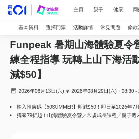
主頁
親子
健康
同
基本資料
選擇門票
活動詳情
常見問題
條款
Funpeak 暑期山海體驗夏令
練全程指導 玩轉上山下海活
減$50】
2026年06月13日(六)
至
2026年08月29日(六)
・
08:30
-
輸入推廣碼【50SUMMER】即減$50！即日至2026年
獨家79折起！山海體驗夏令營／常規成長課程／親子週