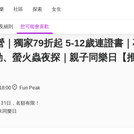
樂
社區
探索
女生
及細則
您可能會喜歡
營｜獨家79折起 5-12歲連證書
動、螢火蟲夜探｜親子同樂日【
18:00
Fun Peak
7月31日，名額有限！
末同樂日