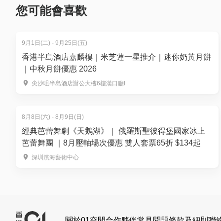
【7月營】 7月27日(一) 至 7月28日(二) 【09:00 - 16:3
您可能會喜歡
【8月營】 8月10日(一) 至 8月11日(二) 【09:00 - 16:3
單日【戶外體驗營】
- $800 (原價$900)
9月1日(二) - 9月25日(五)
超高彈性的戶外精華放電營！每日解鎖不同的野外主題
香港半島酒店嘉麟樓｜米芝蓮一星推介｜迷你奶黃月餅
最精采的戶外項目。家長可根據小朋友的暑期時間表
｜中秋月餅優惠 2026
尖沙咀半島酒店辦公大樓6樓漢口廳I
📅 可選日期：（任選一天）
【7月營】 7月27日(一) 至 7月31日(五) 【09:00 - 16:3
【8月營】 8月10日(一) 至 8月14日(五) 【09:00 - 16:3
8月8日(六) - 8月9日(日)
經典芭蕾舞劇《天鵝湖》｜ 俄羅斯聖彼得堡國家冰上
28/7: 水上; 29/7: 舟/LNT; 30/7: 溯澗; 31/7: 溪降飛索
芭蕾舞團 ｜8月壓軸場次優惠 雙人套票65折 $134起
深圳濱海藝術中心
2. 暑假戶外成長興趣班
獨家79折起
（暑期常規成長課
想俾仔女挑戰自己，但又擔心Camp要過夜，同小朋友幾日
友過一個充滿挑戰嘅夏天☀而且呢個課程小班教學，1:
活動時間：每日 09:00 - 18:00
活動地點: 荔枝角
關於01空間
合作夥伴
常見問題
條款及細則
聯