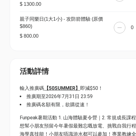
$ 1300.00
親子同樂日(1大1小) - 攻防箭體驗 (原價
$860)
0
$ 800.00
活動詳情
輸入推廣碼
【50SUMMER】
即減$50！
推廣期至2026年7月31日 23:59
推廣碼名額有限，欲購從速！
Funpeak暑期活動 1. 山海體驗夏令營｜2. 常規成長課
想幫小朋友預留今年暑假最難忘嘅放電、挑戰自我行
海學真技能！小朋友唔識游水都可以參加！專業教練全