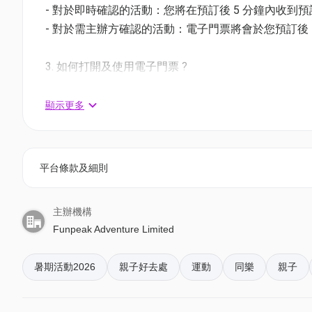
《Funpeak戶外探索家資格證書》，記錄卓越成長！
- 對於即時確認的活動：您將在預訂後 5 分鐘內收到
- 對於需主辦方確認的活動：電子門票將會於您預訂後 1
📅 可選時間：（第1天集合時間為13:00）
【7月營】 7月27日(一) 至 7月31日(五) 【09:00 - 16:3
3. 如何打開及使用電子門票 ?
【8月營】 8月10日(一) 至 8月14日(五) 【09:00 - 16:3
- 會員可以下載《香港01》流動應用程式(APP) ，
三日兩夜【上山下海】
- $3140 (原價$3,640)
相關活動電子門票；
顯示更多
專為想體驗野外生活的孩子而設。內容涵蓋基礎山藝
- 透過訂單電郵內按「查看電子票」連結; 部份活動設有
進行戶外風險評估，並在導師指導下體驗紮營與自我
4. 我預訂了活動，但還沒收到確認電郵，該怎樣辦？
📅 可選時間：
平台條款及細則
- 如果仍未能找到確認電郵，你可以電郵到 01space@h
【7月營】 7月29日(三) 至 7月31日(五) 【09:00 - 16:3
【8月營】 8月12日(三) 至 8月14日(五) 【09:00 - 16:3
主辦機構
5. 下單後，我可以修改訂單或申請退款嗎？
Funpeak Adventure Limited
兩日一夜【水上初體驗】
- $2390 (原價$2590)
訂單確認後，不設修改及退款，如需更多協助，請電郵到 01s
夏日精華水上歷奇特訓！教授基礎獨木舟及直立板操
暑期活動2026
親子好去處
運動
同樂
親子
友在極高安全系數的環境下與海洋接觸，克服對大自
6. 如何賺取及使用 01 積分？
於「01空間」購票，每消費$1即可賺取1「01積分」
📅 可選時間：（第1天集合時間為13:00）
再玩！