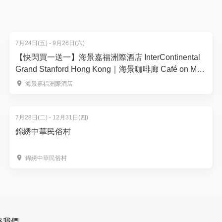
0】
0】
7月24日(五) - 9月26日(六)
（包括直立板浮潛 / 溯澗飛索體驗等），讓小朋友能在有限時
【快閃買一送一】海景嘉福洲際酒店 InterContinental
，靈活為孩子增添單日的大自然奇幻行程。
Grand Stanford Hong Kong｜海景咖啡廊 Café on M｜
「鮮味龍蝦盛宴」自助晚餐
海景嘉福洲際酒店
0】
0】
7月28日(二) - 12月31日(四)
錦綉中華民俗村
錦綉中華民俗村
程）
見唔到面😔Funpeak 暑期恆常班 幫到你！無需過夜，一樣
5 師生黃金比例，照顧周到，家長放心🙈
絡我們