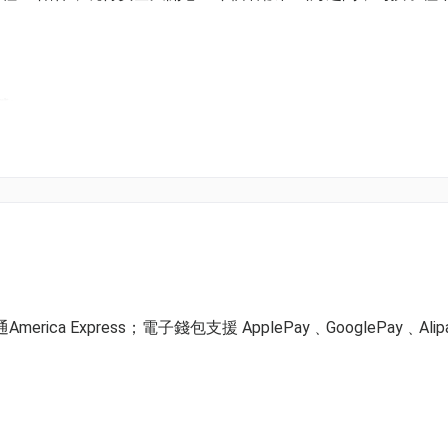
營）
包括教練、膳食、活動、保險、住宿、全套專業安全裝備，連證書
宿營）
生第一次」，克服恐懼、鍛煉膽量，學真技能！🧗
能！🤝
索家資格證書》，記錄孩子的卓越成長！📜
ica Express；電子錢包支援 ApplePay﹑GooglePay﹑Alip
位玩盡浮潛、直立板、獨木舟、溪降及飛索體驗。教練團隊會在
隊任務，讓孩子學懂溝通、合作與解難，發掘領袖潛能。完成後