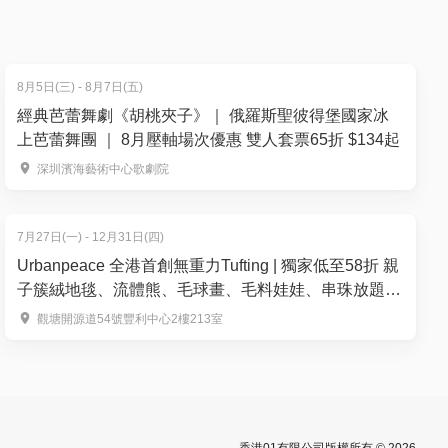
8月5日(三) - 8月7日(五)
間內體驗
經典芭蕾舞劇《胡桃夾子》｜ 俄羅斯聖彼得堡國家冰
上芭蕾舞團 ｜ 8月壓軸場次優惠 雙人套票65折 $134起
深圳濱海藝術中心歌劇院
7月27日(一) - 12月31日(四)
Urbanpeace 全港首創無重力Tufting | 獨家低至58折 親
子簇絨地毯、流體熊、毛球畫、毛料娃娃、串珠放題、
銀戒指製作 | 觀塘
觀塘開源道54號豐利中心2樓213室
可以俾小朋
香港01有限公司版權所有 © 2026