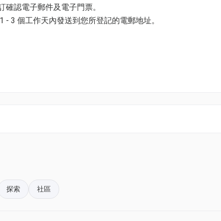
預訂確認電子郵件及電子門票。
 - 3 個工作天內發送到您所登記的電郵地址。
0】
0】
並以購票時所綁定的電話號碼登入帳戶，順序按「我的」> 按「門票」
知識、初級樹木攀爬、石澗探索以及精彩的水上歷奇。小朋友會
電子門票附件(PDF)。
照顧，大大提升手腳協調、核心肌群及獨立解難能力，跨出自主
k01.com 與我們聯絡。
0】
0】
pace@hk01.com。
控、水上安全防護與救生常識。導師秉持鼓勵但不強迫的原則，
探索
社區
然和高度的恐懼，鍛煉膽量與體能。
。揀啱心水活動，以100分扣減$1購買門票。玩完再賺，賺完再