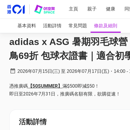
主頁
親子
健康
同
基本資料
活動詳情
常見問題
條款及細則
adidas x ASG 暑期羽毛球
鳥69折 包球衣證書｜適合初
2026年07月15日(三)
至
2026年07月17日(五)
・
14:00
-
憑推廣碼
【50SUMMER】
滿$500即減$50！
即日至2026年7月31日，推廣碼名額有限，欲購從速！
活動詳情