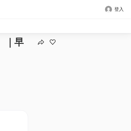
登入
歲）｜早