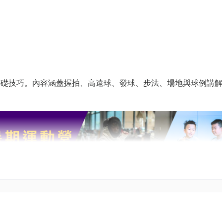
基礎技巧。內容涵蓋握拍、高遠球、發球、步法、場地與球例講