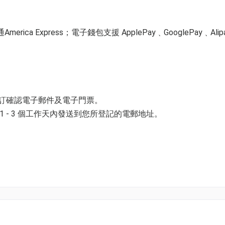
停止收生)
ica Express；電子錢包支援 ApplePay﹑GooglePay﹑Alip
立基礎技巧。
預訂確認電子郵件及電子門票。
 - 3 個工作天內發送到您所登記的電郵地址。
並以購票時所綁定的電話號碼登入帳戶，順序按「我的」> 按「門票」
電子門票附件(PDF)。
k01.com 與我們聯絡。