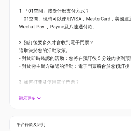
D. 球感與揮拍（6-10歲）7月15-17日 14:00-16:00
(已
1. 「01空間」接受什麼支付方式 ?
適合任何初學學員
「01空間」現時可以使用VISA﹑MasterCard﹑美國運通Amer
透過球感與揮拍訓練，讓學員體驗羽毛球樂趣並建
Wechat Pay ﹑Payme及八達通付款。
教練 - Woo Wing Tung
早鳥69折 至7月1日 - $912 | 原價$1,320
2. 預訂後要多久才會收到電子門票？
原價95折 至7月8日 - $1254 | 原價$1,320
這取決於您的活動政策。
- 對於即時確認的活動：您將在預訂後 5 分鐘內收到
報名可免費獲得﹕
- 對於需主辦方確認的活動：電子門票將會於您預訂後 1
1. ASG 訓練汗衣
2. adidas x ASG 排球營證書
3. 如何打開及使用電子門票 ?
- 會員可以下載《香港01》流動應用程式(APP) ，
相關活動電子門票；
顯示更多
更多adidas x ASG 暑期羽毛球營
- 透過訂單電郵內按「查看電子票」連結; 部份活動設有
▶️
全方位技術要領｜9 - 15歲
▶️
單打戰術要領｜6 - 10歲
4. 我預訂了活動，但還沒收到確認電郵，該怎樣辦？
▶️
後場步法與擊球｜9-15歲
平台條款及細則
- 如果仍未能找到確認電郵，你可以電郵到 01space@h
▶️
前場步法與網前技術｜6-10歲