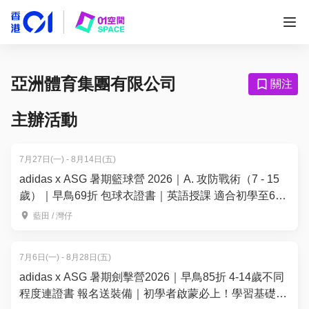
亞洲體育集團有限公司
關注
主辦活動
7月27日(一) - 8月14日(五)
adidas x ASG 暑期籃球營 2026｜A. 攻防戰術（7 - 15
歲）｜早鳥69折 包球衣證書｜英語授課 適合初學至6個
月籃球經驗的學員｜藍⽥、灣仔【用推廣碼減高達
藍田 / 灣仔
$100】
7月6日(一) - 8月28日(五)
adidas x ASG 暑期劍擊營2026｜早鳥85折 4-14歲不同
程度連證書 報名送裝備｜初學者啟蒙必上！學習基礎技