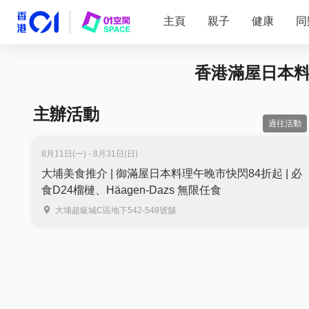
主頁
親子
健康
同
香港滿屋日本
主辦活動
過往活動
8月11日(一) - 8月31日(日)
大埔美食推介 | 御滿屋日本料理午晚市快閃84折起 | 必
食D24榴槤、Häagen-Dazs 無限任食
大埔超級城C區地下542-548號舖