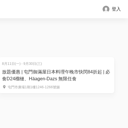
登入
8月11日(一) - 9月30日(三)
放題優惠 | 屯門御滿屋日本料理午晚市快閃84折起 | 必
食D24榴槤、Häagen-Dazs 無限任食
屯門市廣場1期1樓1246-1266號舖