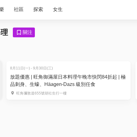
樂
社區
探索
女生
料理
關注
8月11日(一) - 9月30日(三)
放題優惠 | 旺角御滿屋日本料理午晚市快閃84折起 | 極
品刺身、生蠔、Häagen-Dazs 級別任食
旺角彌敦道655號胡社生行一樓