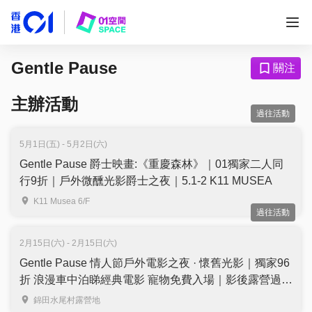
Gentle Pause
關注
主辦活動
過往活動
5月1日(五) - 5月2日(六)
Gentle Pause 爵士映畫:《重慶森林》｜01獨家二人同
行9折｜戶外微醺光影爵士之夜｜5.1-2 K11 MUSEA
K11 Musea 6/F
過往活動
2月15日(六) - 2月15日(六)
Gentle Pause 情人節戶外電影之夜 · 懷舊光影｜獨家96
折 浪漫車中泊睇經典電影 寵物免費入場｜影後露營過夜
套餐｜2月15日
錦田水尾村露營地