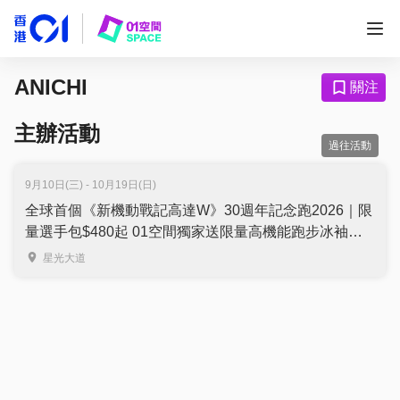
ANICHI
關注
主辦活動
過往活動
9月10日(三) - 10月19日(日)
全球首個《新機動戰記高達W》30週年記念跑2026｜限
量選手包$480起 01空間獨家送限量高機能跑步冰袖｜
10月19日降臨星光大道｜Gundam Wing 30th
星光大道
Anniversary Run | 詳情有待公佈