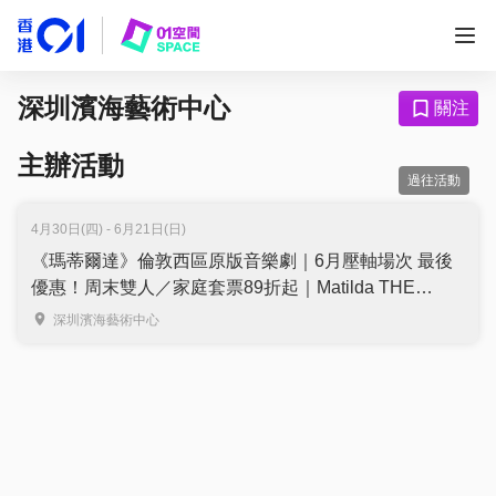
深圳濱海藝術中心
關注
主辦活動
過往活動
4月30日(四) - 6月21日(日)
《瑪蒂爾達》倫敦西區原版音樂劇｜6月壓軸場次 最後
優惠！周末雙人／家庭套票89折起｜Matilda THE
MUSICAL 5月深圳濱海藝術中心上演｜超過1200萬人
深圳濱海藝術中心
觀賞 橫掃101項國際獎項！