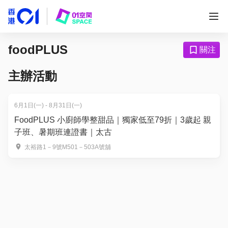
foodPLUS
關注
主辦活動
6月1日(一) - 8月31日(一)
FoodPLUS 小廚師學整甜品｜獨家低至79折｜3歲起 親
子班、暑期班連證書｜太古
太裕路1－9號M501－503A號舖