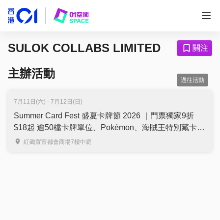
SULOK COLLABS LIMITED
關注
主辦活動
過往活動
7月11日(六) - 7月12日(日)
Summer Card Fest 盛夏卡牌節 2026 ｜門票獨家9折
$18起 逾50檔卡牌單位、Pokémon、海賊王特別藏卡｜
寶可夢卡牌對戰大獎送出日本來回機票、PSA 10 大抽
紅磡置富都會商場7樓中庭
獎 | 7月11至12日 紅磡置富都會商場