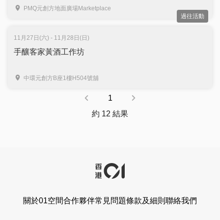
PMQ元創方地面廣場Marketplace
過往活動
11月27日(六) - 11月28日(日)
手釀客家黃酒工作坊
中環元創方B座1樓H504號舖
1
約 12 結果
關於01空間
合作夥伴
常見問題
條款及細則
聯絡我們