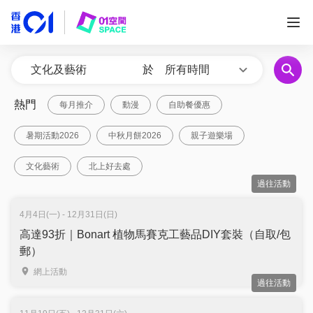
於
所有時間
熱門
每月推介
動漫
自助餐優惠
暑期活動2026
中秋月餅2026
親子遊樂場
文化藝術
北上好去處
過往活動
4月4日(一) - 12月31日(日)
高達93折｜Bonart 植物馬賽克工藝品DIY套裝（自取/包
郵）
網上活動
過往活動