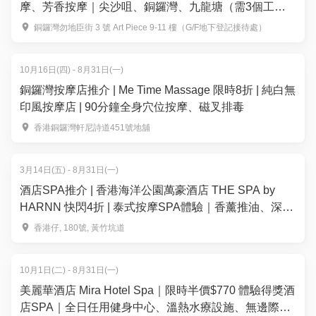
摩、芳香按摩｜尖沙咀、銅鑼灣、九龍塘（需3個工作
天前預訂）
銅鑼灣勿地臣街 3 號 Art Piece 9-11 樓（G/F地下登記接待處）
10月16日(四) - 8月31日(一)
銅鑼灣按摩店推介 | Me Time Massage 限時8折 | 純白無
印風按摩店 | 90分鐘全身穴位按摩、磁叉排毒
香港銅鑼灣軒尼詩道451號地舖
3月14日(五) - 8月31日(一)
酒店SPA推介 | 香港海洋公園萬豪酒店 THE SPA by
HARNN 快閃4折 | 泰式按摩SPA體驗｜香薰推油、深層
肌肉舒緩、面部美白護理
香港仔, 180號, 黃竹坑道
10月1日(二) - 8月31日(一)
美麗華酒店 Mira Hotel Spa｜限時半價$770 體驗得獎酒
店SPA｜全日任用健身中心、溫熱水療設施、無邊際泳