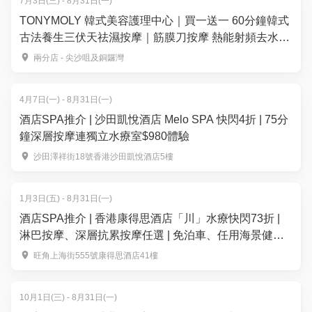
7月3日(三) - 8月31日(一)
TONYMOLY 韓式美容護理中心｜買一送一 60分鐘韓式
古法養生三伏天祛濕按摩｜筋膜刀按摩 熱能射頻去水腫
古法養生護理 | TONYBLACK 銅鑼灣・尖沙咀
兩分店 - 尖沙咀及銅鑼灣
4月7日(一) - 8月31日(一)
酒店SPA推介 | 沙田凱悅酒店 Melo SPA 快閃4折 | 75分
鐘深層按摩連獨立水療室$980體驗
沙田澤祥街18號香港沙田凱悅酒店5樓
1月3日(五) - 8月31日(一)
酒店SPA推介 | 香港康得思酒店「川」水療快閃73折 |
淋巴按摩、深層抗累按摩任選 | 免泊車、任用海景健身
中心及桑拿
旺角上海街555號康得思酒店41樓
10月1日(三) - 8月31日(一)