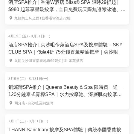
酒店SPA推介 | 香港W酒店 Bliss® SPA 限時29折起 |
$980 起尊享星級按摩，全日免費玩天際無邊際泳池、海
景健身室與奢華桑拿
九龍柯士甸道西1號香港W酒店72樓
4月19日(五) - 8月31日(一)
酒店SPA推介 | 尖沙咀帝苑酒店SPA及按摩體驗 – SKY
CLUB SPA｜低至4折 75分鐘香薰精油按摩｜尖沙咀
九龍尖沙咀東部麽地道69號尖沙咀帝苑酒店
8月6日(二) - 8月31日(一)
銅鑼灣SPA推介 | Queens Beauty & Spa 限時買一送一
120分鐘泰式青檸SPA｜水力按摩池、深層肌肉按摩｜
五星級豪華4,000尺水療設備
兩分店 - 尖沙咀及銅鑼灣
7月1日(三) - 8月31日(一)
THANN Sanctuary 按摩及SPA體驗｜傳統泰國香薰按