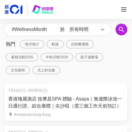
於
所有時間
熱門
每月推介
動漫
自助餐優惠
暑期活動2026
中秋月餅2026
親子遊樂場
文化藝術
北上好去處
7月1日(三) - 9月30日(三)
香港瑰麗酒店 按摩及SPA 體驗 - Asaya｜無邊際泳池一
日通行證、綜合康體｜尖沙咀（需三個工作天前預訂）
Rosewood Hong Kong