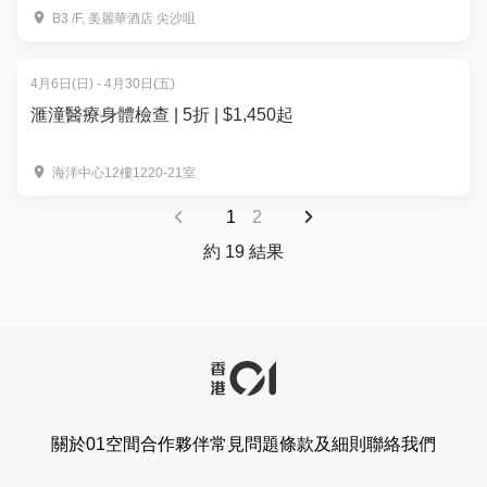
池
B3 /F, 美麗華酒店 尖沙咀
4月6日(日) - 4月30日(五)
滙潼醫療身體檢查 | 5折 | $1,450起
海洋中心12樓1220-21室
1
2
約 19 結果
關於01空間
合作夥伴
常見問題
條款及細則
聯絡我們