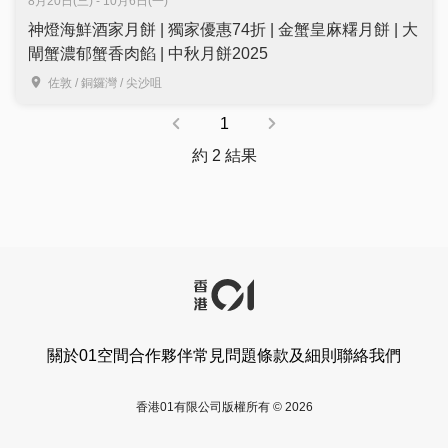
8月20日(三) - 10月6日(一)
神燈海鮮酒家月餅 | 獨家優惠74折 | 金蟹皇麻糬月餅 | 大
閘蟹濃郁蟹香肉餡 | 中秋月餅2025
佐敦 / 銅鑼灣 / 尖沙咀
1
約 2 結果
關於01空間
合作夥伴
常見問題
條款及細則
聯絡我們
香港01有限公司版權所有 © 2026