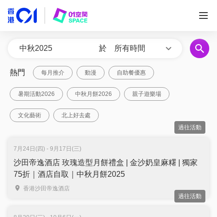
於
所有時間
熱門
每月推介
動漫
自助餐優惠
暑期活動2026
中秋月餅2026
親子遊樂場
文化藝術
北上好去處
過往活動
7月24日(四) - 9月17日(三)
沙田帝逸酒店 玫瑰造型月餅禮盒 | 金沙奶皇麻糬 | 獨家
75折｜酒店自取｜中秋月餅2025
香港沙田帝逸酒店
過往活動