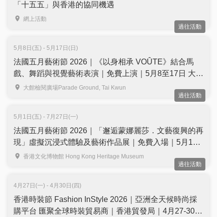
「十五五」與香港的協同機遇
網上活動
過往活動
5月8日(五) - 5月17日(日)
法國五月藝術節 2026｜《以身相承 VOÛTE》結合馬
戲、舞蹈與視覺藝術表演｜免費上演｜5月8至17日 大館
檢閱廣場
大館檢閱廣場Parade Ground, Tai Kwun
過往活動
5月1日(五) - 7月27日(一)
法國五月藝術節 2026｜「邂逅蒙娜麗莎．文藝復興的再
現」虛擬沉浸式體驗及藝術作品展｜免費入場｜5月1日
至7月27日 香港文化博物館
香港文化博物館 Hong Kong Heritage Museum
過往活動
4月27日(一) - 4月30日(四)
香港時裝節 Fashion InStyle 2026｜亞洲全天候時尚採
購平台 匯聚全球時裝貿易商｜香港貿發局｜4月27-30日