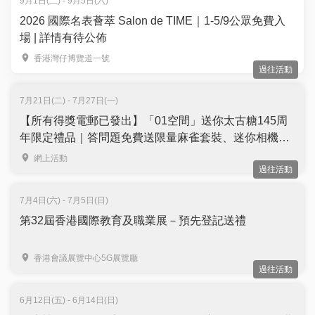
9月1日(二) - 9月5日(六)
2026 國際名表薈萃 Salon de TIME｜1-5/9公眾免費入
場 | 詳情有待公佈
香港灣仔博覽道一號
過往活動
7月21日(二) - 7月27日(一)
【所有得獎電郵已發出】「01空間」送你太古糖145周
年限定禮品｜答問題免費送限量麻雀套裝、迷你相機及
迷你環保袋｜名額10個
網上活動
過往活動
7月4日(六) - 7月5日(日)
第32屆香港國際教育及職業展－預先登記送禮
香港會議展覽中心5G展覽廳
過往活動
6月12日(五) - 6月14日(日)