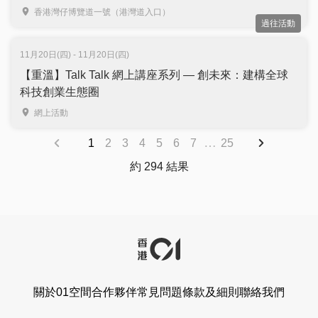
｜免費登記入場
香港灣仔博覽道一號（港灣道入口）
過往活動
11月20日(四) - 11月20日(四)
【重溫】Talk Talk 網上講座系列 — 創未來：建構全球
科技創業生態圈
網上活動
…
1
2
3
4
5
6
7
25
約 294 結果
關於01空間
合作夥伴
常見問題
條款及細則
聯絡我們