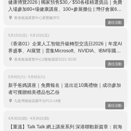
健康博覽2026 | 獨家預售$30／$50各樣精選貨品｜免費
入場參加80+場健康講座、100+參展攤位 | 灣仔會展6月
舉行
香港會議展覽中心展覽廳3FG
過往活動
5月15日(五) - 5月15日(五)
《香港01》企業人工智能升級轉型交流日2026｜年度AI
界盛事、AI展覽｜雲集Microsoft、NVIDIA、IBM等國際
品牌代表同場分享｜免費學ChatGPT、DeepSeek V4等
香港會議展覽中心2樓會議室S221-S230
過往活動
AI工具｜免費報名
5月9日(六) - 5月9日(六)
新手爸媽講座｜免費報名｜送出近10萬禮物｜成功參加
者可獲贈精美禮品包乙份
九龍灣德福花園平台P13-14號
過往活動
4月30日(四) - 4月30日(四)
【重溫】Talk Talk 網上講座系列 深港聯動新篇章：前海