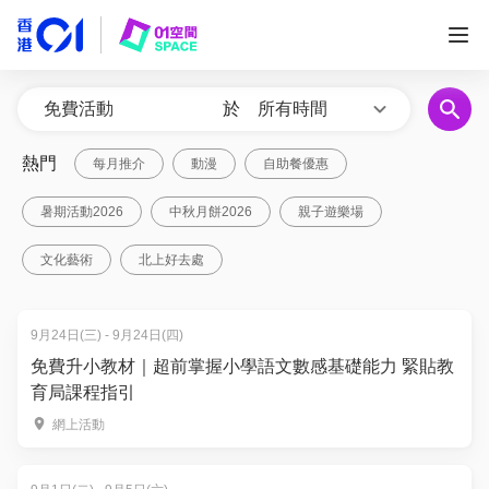
於
所有時間
熱門
每月推介
動漫
自助餐優惠
暑期活動2026
中秋月餅2026
親子遊樂場
文化藝術
北上好去處
9月24日(三) - 9月24日(四)
免費升小教材｜超前掌握小學語文數感基礎能力 緊貼教
育局課程指引
網上活動