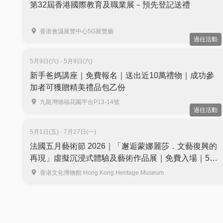
第32屆香港國際教育及職業展－預先登記送禮
香港會議展覽中心5G展覽廳
過往活動
5月9日(六) - 5月9日(六)
新手爸媽講座｜免費報名｜送出近10萬禮物｜成功參
加者可獲贈精美禮品包乙份
九龍灣德福花園平台P13-14號
過往活動
5月1日(五) - 7月27日(一)
法國五月藝術節 2026｜「邂逅蒙娜麗莎．文藝復興的
再現」虛擬沉浸式體驗及藝術作品展｜免費入場｜5月
1日至7月27日 香港文化博物館
香港文化博物館 Hong Kong Heritage Museum