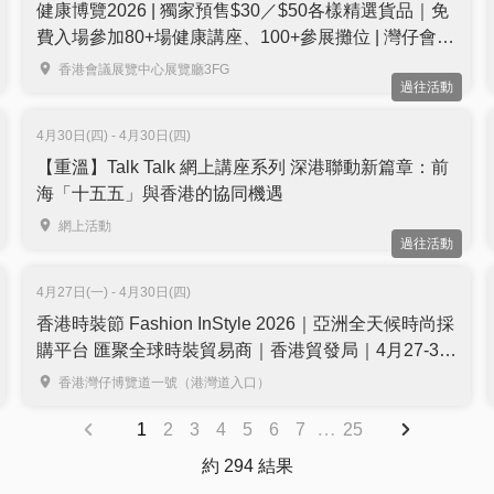
健康博覽2026 | 獨家預售$30／$50各樣精選貨品｜免
費入場參加80+場健康講座、100+參展攤位 | 灣仔會展
6月舉行
香港會議展覽中心展覽廳3FG
過往活動
4月30日(四) - 4月30日(四)
【重溫】Talk Talk 網上講座系列 深港聯動新篇章：前
海「十五五」與香港的協同機遇
網上活動
過往活動
4月27日(一) - 4月30日(四)
香港時裝節 Fashion InStyle 2026｜亞洲全天候時尚採
購平台 匯聚全球時裝貿易商｜香港貿發局｜4月27-30
日｜免費登記入場
香港灣仔博覽道一號（港灣道入口）
…
1
2
3
4
5
6
7
25
約 294 結果