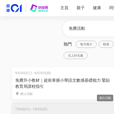
主頁
親子
健康
同
熱門
每月推介
動漫
北上好去處
9月24日(三) - 9月24日(四)
免費升小教材｜超前掌握小學語文數感基礎能力 緊貼
教育局課程指引
網上活動
過往活動
7月4日(六) - 7月5日(日)