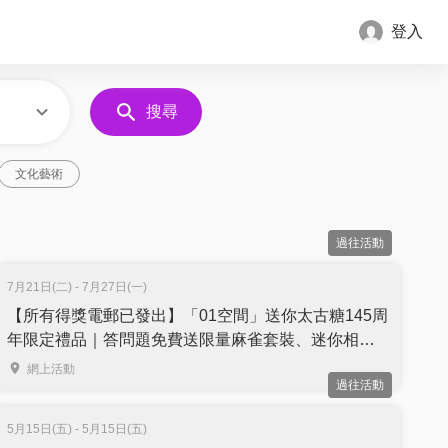
登入
搜尋
文化藝術
過往活動
7月21日(二) - 7月27日(一)
【所有得獎電郵已發出】「01空間」送你太古糖145周
年限定禮品｜答問題免費送限量麻雀套裝、迷你相機
及迷你環保袋｜名額10個
網上活動
過往活動
5月15日(五) - 5月15日(五)