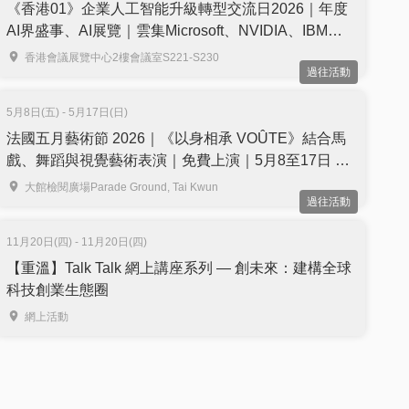
《香港01》企業人工智能升級轉型交流日2026｜年度
AI界盛事、AI展覽｜雲集Microsoft、NVIDIA、IBM等
國際品牌代表同場分享｜免費學ChatGPT、
香港會議展覽中心2樓會議室S221-S230
過往活動
DeepSeek V4等AI工具｜免費報名
5月8日(五) - 5月17日(日)
法國五月藝術節 2026｜《以身相承 VOÛTE》結合馬
戲、舞蹈與視覺藝術表演｜免費上演｜5月8至17日 大
館檢閱廣場
大館檢閱廣場Parade Ground, Tai Kwun
過往活動
11月20日(四) - 11月20日(四)
【重溫】Talk Talk 網上講座系列 — 創未來：建構全球
科技創業生態圈
網上活動