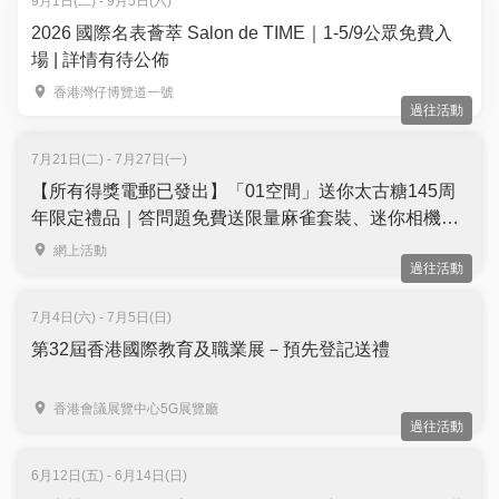
9月1日(二) - 9月5日(六)
2026 國際名表薈萃 Salon de TIME｜1-5/9公眾免費入
場 | 詳情有待公佈
香港灣仔博覽道一號
過往活動
7月21日(二) - 7月27日(一)
【所有得獎電郵已發出】「01空間」送你太古糖145周
年限定禮品｜答問題免費送限量麻雀套裝、迷你相機及
迷你環保袋｜名額10個
網上活動
過往活動
7月4日(六) - 7月5日(日)
第32屆香港國際教育及職業展－預先登記送禮
香港會議展覽中心5G展覽廳
過往活動
6月12日(五) - 6月14日(日)