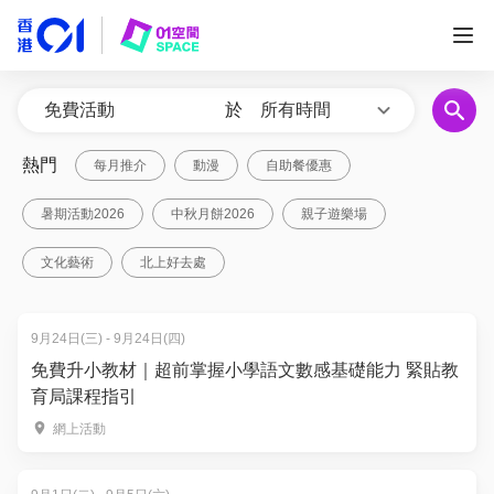
於
所有時間
熱門
每月推介
動漫
自助餐優惠
暑期活動2026
中秋月餅2026
親子遊樂場
文化藝術
北上好去處
9月24日(三) - 9月24日(四)
免費升小教材｜超前掌握小學語文數感基礎能力 緊貼教
育局課程指引
網上活動