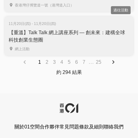
｜免費登記入場
香港灣仔博覽道一號（港灣道入口）
過往活動
11月20日(四) - 11月20日(四)
【重溫】Talk Talk 網上講座系列 — 創未來：建構全球
科技創業生態圈
網上活動
…
1
2
3
4
5
6
7
25
約 294 結果
關於01空間
合作夥伴
常見問題
條款及細則
聯絡我們