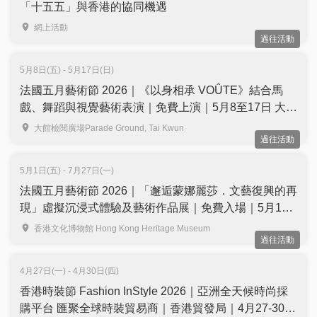
「十五五」與香港的協同機遇
網上活動
過往活動
5月8日(五) - 5月17日(日)
法國五月藝術節 2026｜《以身相承 VOÛTE》結合馬
戲、舞蹈與視覺藝術表演｜免費上演｜5月8至17日 大館
檢閱廣場
大館檢閱廣場Parade Ground, Tai Kwun
過往活動
5月1日(五) - 7月27日(一)
法國五月藝術節 2026｜「邂逅蒙娜麗莎．文藝復興的再
現」虛擬沉浸式體驗及藝術作品展｜免費入場｜5月1日
至7月27日 香港文化博物館
香港文化博物館 Hong Kong Heritage Museum
過往活動
4月27日(一) - 4月30日(四)
香港時裝節 Fashion InStyle 2026｜亞洲全天候時尚採
購平台 匯聚全球時裝貿易商｜香港貿發局｜4月27-30日