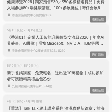
健康博覽2026 | 獨家預售$30／$50各樣精選貨品｜免費
入場參加80+場健康講座、100+參展攤位 | 灣仔會展6月
舉行
香港會議展覽中心展覽廳3FG
過往活動
5月15日(五) - 5月15日(五)
《香港01》企業人工智能升級轉型交流日2026｜年度AI
界盛事、AI展覽｜雲集Microsoft、NVIDIA、IBM等國際
品牌代表同場分享｜免費學ChatGPT、DeepSeek V4等
香港會議展覽中心2樓會議室S221-S230
過往活動
AI工具｜免費報名
5月9日(六) - 5月9日(六)
新手爸媽講座｜免費報名｜送出近10萬禮物｜成功參加
者可獲贈精美禮品包乙份
九龍灣德福花園平台P13-14號
過往活動
4月30日(四) - 4月30日(四)
【重溫】Talk Talk 網上講座系列 深港聯動新篇章：前海